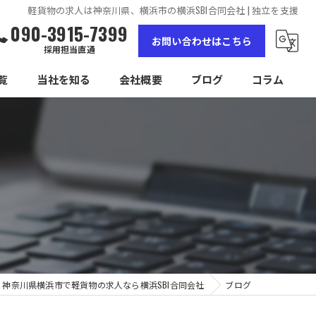
軽貨物の求人は神奈川県、横浜市の横浜SBI合同会社 | 独立を支援
090-3915-7399
お問い合わせはこちら
採用担当直通
覧
当社を知る
会社概要
ブログ
コラム
女性
高収入
未経験
経験者
独立
神奈川県横浜市で軽貨物の求人なら横浜SBI合同会社
ブログ