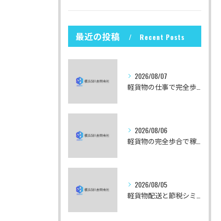
最近の投稿
Recent Posts
2026/08/07
軽貨物の仕事で完全歩合制を東京都中央区で安心して始めるための収入実例と案件選び攻略法
2026/08/06
軽貨物の完全歩合で稼ぎ方と東京都千代田区での実収入を数値で徹底解説
2026/08/05
軽貨物配送と節税シミュレーションの実例で分かる神奈川県厚木市のリアルな収支モデル