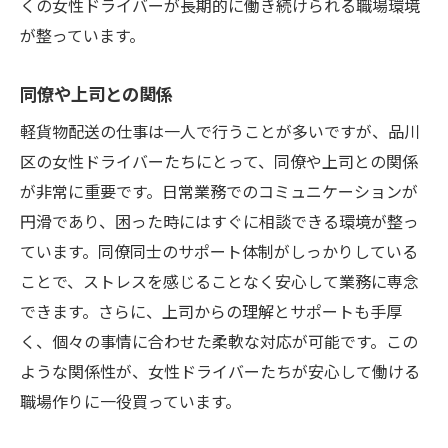
くの女性ドライバーが長期的に働き続けられる職場環境
品川区の交通アクセスと便利さ
が整っています。
女性に優しい職場環境
同僚や上司との関係
他の職種と比較してのメリット
軽貨物配送の仕事は一人で行うことが多いですが、品川
地域のサポート体制
区の女性ドライバーたちにとって、同僚や上司との関係
仕事を通じて得た地域のつながり
が非常に重要です。日常業務でのコミュニケーションが
品川区で軽貨物配送をする女性ドライバーのリ
円滑であり、困った時にはすぐに相談できる環境が整っ
アルな日常
ています。同僚同士のサポート体制がしっかりしている
一日のスケジュール例
ことで、ストレスを感じることなく安心して業務に専念
配送先でのエピソード
できます。さらに、上司からの理解とサポートも手厚
日々の業務とその工夫
く、個々の事情に合わせた柔軟な対応が可能です。この
仲間との交流と情報共有
ような関係性が、女性ドライバーたちが安心して働ける
仕事のストレスとその解消法
職場作りに一役買っています。
未来への展望と夢