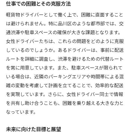
仕事での困難とその克服方法
女性に支持される品川区の軽貨物配送の仕事と
軽貨物ドライバーとして働く上で、困難に直面すること
は
は避けられません。特に品川区のような都市部では、交
仕事の柔軟性とその意義
通渋滞や駐車スペースの確保が大きな課題となります。
女性ドライバーの具体的なサポート
女性ドライバーたちは、これらの問題をどのように克服
軽貨物配送の仕事の将来性
しているのでしょうか。あるドライバーは、事前に配送
働く女性の声を反映した職場
ルートを詳細に調査し、渋滞を避けるための代替ルート
品川区特有の魅力
を常に用意しています。また、駐車スペースが限られて
女性にとっての安全な職場環境
いる場合は、近隣のパーキングエリアや時間帯による混
雑の変動を考慮して計画を立てることで、効率的な配送
を実現しています。さらに、女性ドライバー同士で情報
を共有し助け合うことも、困難を乗り越える大きな力と
なっています。
未来に向けた目標と展望