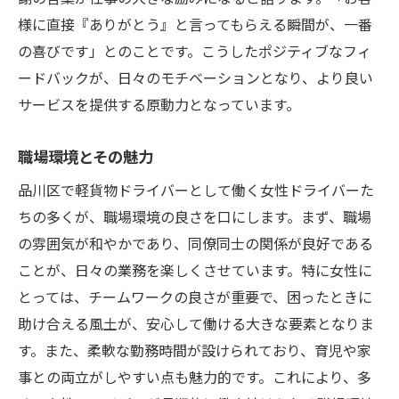
午後の業務と工夫
様に直接『ありがとう』と言ってもらえる瞬間が、一番
一日の終わりと振り返り
の喜びです」とのことです。こうしたポジティブなフィ
休日の過ごし方・リフレッシュ法
ードバックが、日々のモチベーションとなり、より良い
軽貨物配送と育児を両立する品川区の女性ドラ
サービスを提供する原動力となっています。
イバー
職場環境とその魅力
育児と仕事のスケジュール管理
子供との時間を大切にする方法
品川区で軽貨物ドライバーとして働く女性ドライバーた
ちの多くが、職場環境の良さを口にします。まず、職場
保育園や学校との連携
の雰囲気が和やかであり、同僚同士の関係が良好である
家族のサポート体制
ことが、日々の業務を楽しくさせています。特に女性に
仕事と育児のバランスの取り方
とっては、チームワークの良さが重要で、困ったときに
子供への影響とその対策
助け合える風土が、安心して働ける大きな要素となりま
女性軽貨物ドライバーが品川区で仕事を選んだ
す。また、柔軟な勤務時間が設けられており、育児や家
理由
事との両立がしやすい点も魅力的です。これにより、多
軽貨物配送に惹かれたポイント