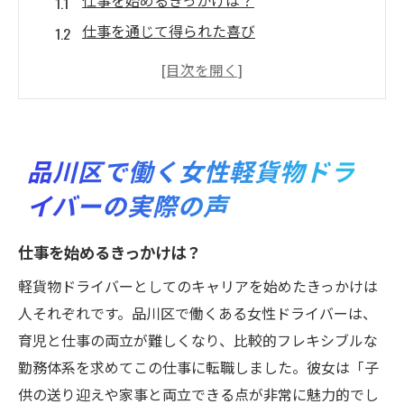
仕事を始めるきっかけは？
仕事を通じて得られた喜び
職場環境とその魅力
同僚や上司との関係
仕事での困難とその克服方法
未来に向けた目標と展望
品川区で働く女性軽貨物ドラ
軽貨物配送の魅力を語る品川区の女性ドライバ
イバーの実際の声
ーたち
体力的な負担が少ない理由
仕事を始めるきっかけは？
自分のペースで働けるメリット
軽貨物ドライバーとしてのキャリアを始めたきっかけは
フレキシブルな勤務時間の実際
人それぞれです。品川区で働くある女性ドライバーは、
育児との両立がしやすい環境
育児と仕事の両立が難しくなり、比較的フレキシブルな
女性に支持される理由
勤務体系を求めてこの仕事に転職しました。彼女は「子
供の送り迎えや家事と両立できる点が非常に魅力的でし
軽貨物配送の仕事を選んだ決め手