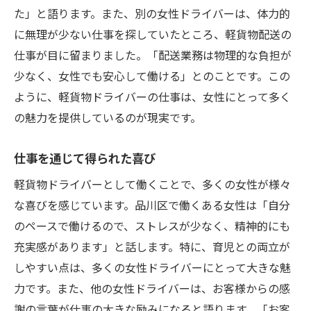
た」と語ります。また、別の女性ドライバーは、体力的
品川区の女性軽貨物ドライバーが語る仕事の魅
に無理が少ない仕事を探していたところ、軽貨物配送の
力と挑戦
仕事が目に留まりました。「配送業務は物理的な負担が
軽貨物配送の仕事に感じるやりがい
少なく、女性でも安心して働ける」とのことです。この
品川区で働くことの利点
ように、軽貨物ドライバーの仕事は、女性にとって多く
日常業務の流れとその魅力
の魅力を提供しているのが現実です。
直面する課題とその対策
仕事を通じて得たスキル
仕事を通じて得られた喜び
他の働く女性へのメッセージ
軽貨物ドライバーとして働くことで、多くの女性が様々
品川区で活躍する女性軽貨物ドライバーたちの
な喜びを感じています。品川区で働くある女性は「自分
一日
のペースで働けるので、ストレスが少なく、精神的にも
充実感があります」と話します。特に、育児との両立が
朝の準備と出発
しやすい点は、多くの女性ドライバーにとって大きな魅
配送先での対応
力です。また、他の女性ドライバーは、お客様からの感
休憩時間の過ごし方
謝の言葉が仕事の大きな励みになると語ります。「お客