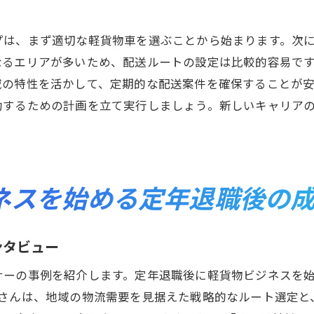
軽貨物ビジネススタートの手順
軽貨物ビジネスを始めるための第一歩
プは、まず適切な軽貨物車を選ぶことから始まります。次
品川区で新しいキャリア軽貨物ビジネスの魅力
なるエリアが多いため、配送ルートの設定は比較的容易で
軽貨物ビジネスの魅力的なポイント
域の特性を活かして、定期的な配送案件を確保することが
品川区でのビジネスチャンス
功するための計画を立て実行しましょう。新しいキャリア
軽貨物ビジネスの柔軟性と自由度
定年後に感じる軽貨物ビジネスのやりがい
品川区での軽貨物ビジネスの利点
ネスを始める定年退職後の
軽貨物ビジネスに必要なスキルと知識
定年退職後の新たな挑戦品川区で軽貨物ビジネスを始めよ
ンタビュー
新たなキャリアを始めるための心構え
品川区での軽貨物ビジネスの始め方
ナーの事例を紹介します。定年退職後に軽貨物ビジネスを始
Tさんは、地域の物流需要を見据えた戦略的なルート選定と
定年後のキャリア選択としての軽貨物ビジネス