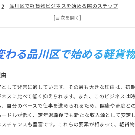
品川区で軽貨物ビジネスを始める際のステップ
品川区の物流の需要とビジネスチャンス
軽貨物車の選び方と初期投資の抑え方
定年後の新たな収入源としての軽貨物ビジネス
軽貨物ビジネスの始め方：品川区編
変わる品川区で始める軽貨
品川区で軽貨物ビジネスを始める定年退職後の成功ストー
成功した軽貨物ビジネスオーナーのインタビュー
理由
定年後に軽貨物ビジネスを選んだ理由
アとして非常に適しています。その最も大きな理由は、初
品川区での軽貨物ビジネスの成功要因
ジネスに比べて低く抑えられます。また、このビジネスは
失敗しないための軽貨物ビジネスのポイント
も、自分のペースで仕事を進められるため、健康や家庭と
品川区での軽貨物ビジネスの実例と成功談
ハードルが低く、定年退職後でも新たな収入源として安定
軽貨物ビジネスで成功するためのヒント
ネスチャンスも豊富です。これらの要素が相まって、軽貨
定年退職後に最適なキャリア品川区の軽貨物ビジネス