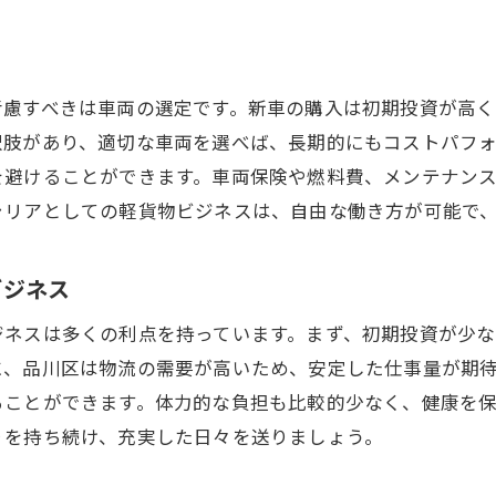
自由な働き方定年退職後に始める品川区の軽貨物ビジネス
フレキシブルな働き方が実現する軽貨物ビジネス
考慮すべきは車両の選定です。新車の購入は初期投資が高
定年後の自由な時間の使い方
択肢があり、適切な車両を選べば、長期的にもコストパフ
品川区での軽貨物ビジネスの働き方
を避けることができます。車両保険や燃料費、メンテナン
軽貨物ビジネスでワークライフバランスを保つ方法
ャリアとしての軽貨物ビジネスは、自由な働き方が可能で
自由なスケジュールで働くためのポイント
軽貨物ビジネスの具体的な日常業務
ビジネス
定年退職後の挑戦品川区で軽貨物ビジネスをスタート
ジネスは多くの利点を持っています。まず、初期投資が少
挑戦する心を持つ定年退職者へ
に、品川区は物流の需要が高いため、安定した仕事量が期
品川区で軽貨物ビジネスを始めるための準備
ることができます。体力的な負担も比較的少なく、健康を
定年後の新たな挑戦と自己成長
りを持ち続け、充実した日々を送りましょう。
品川区のビジネス環境を活かす方法