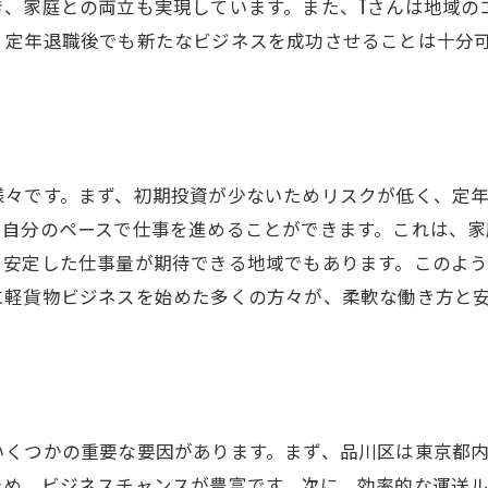
き、家庭との両立も実現しています。また、Tさんは地域の
品川区でのビジネス成功の鍵
、定年退職後でも新たなビジネスを成功させることは十分
軽貨物ビジネスを通じて得られる喜び
新しい挑戦に向けた準備と計画
様々です。まず、初期投資が少ないためリスクが低く、定
、自分のペースで仕事を進めることができます。これは、家
、安定した仕事量が期待できる地域でもあります。このよ
に軽貨物ビジネスを始めた多くの方々が、柔軟な働き方と
いくつかの重要な要因があります。まず、品川区は東京都
ため、ビジネスチャンスが豊富です。次に、効率的な運送