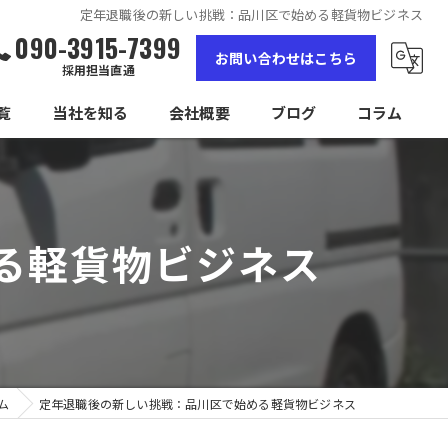
定年退職後の新しい挑戦：品川区で始める軽貨物ビジネス
090-3915-7399
お問い合わせはこちら
採用担当直通
覧
当社を知る
会社概要
ブログ
コラム
女性
高収入
る軽貨物ビジネス
未経験
経験者
独立
ム
定年退職後の新しい挑戦：品川区で始める軽貨物ビジネス