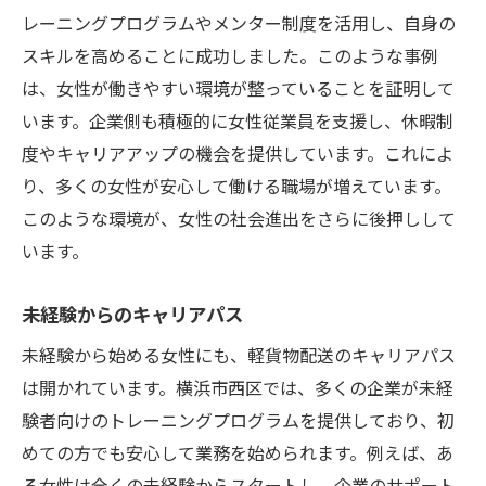
レーニングプログラムやメンター制度を活用し、自身の
スキルを高めることに成功しました。このような事例
は、女性が働きやすい環境が整っていることを証明して
います。企業側も積極的に女性従業員を支援し、休暇制
度やキャリアアップの機会を提供しています。これによ
り、多くの女性が安心して働ける職場が増えています。
このような環境が、女性の社会進出をさらに後押しして
います。
未経験からのキャリアパス
未経験から始める女性にも、軽貨物配送のキャリアパス
は開かれています。横浜市西区では、多くの企業が未経
験者向けのトレーニングプログラムを提供しており、初
めての方でも安心して業務を始められます。例えば、あ
る女性は全くの未経験からスタートし、企業のサポート