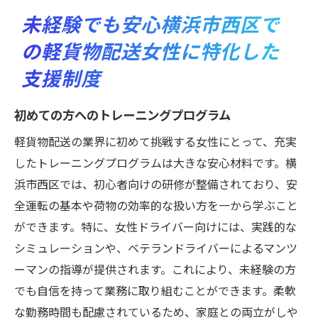
未経験でも安心横浜市西区で
の軽貨物配送女性に特化した
支援制度
初めての方へのトレーニングプログラム
軽貨物配送の業界に初めて挑戦する女性にとって、充実
したトレーニングプログラムは大きな安心材料です。横
浜市西区では、初心者向けの研修が整備されており、安
全運転の基本や荷物の効率的な扱い方を一から学ぶこと
ができます。特に、女性ドライバー向けには、実践的な
シミュレーションや、ベテランドライバーによるマンツ
ーマンの指導が提供されます。これにより、未経験の方
でも自信を持って業務に取り組むことができます。柔軟
な勤務時間も配慮されているため、家庭との両立がしや