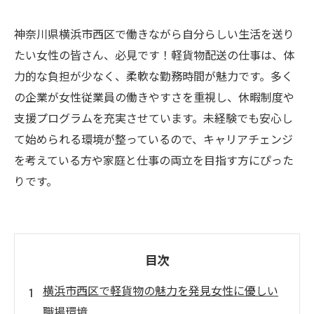
神奈川県横浜市西区で働きながら自分らしい生活を送り
たい女性の皆さん、必見です！軽貨物配送の仕事は、体
力的な負担が少なく、柔軟な勤務時間が魅力です。多く
の企業が女性従業員の働きやすさを重視し、休暇制度や
支援プログラムを充実させています。未経験でも安心し
て始められる環境が整っているので、キャリアチェンジ
を考えている方や家庭と仕事の両立を目指す方にぴった
りです。
目次
横浜市西区で軽貨物の魅力を発見女性に優しい
職場環境