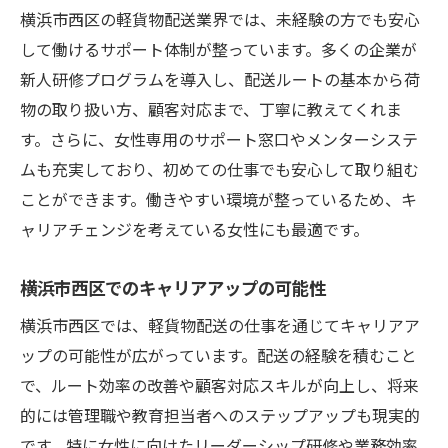
横浜市西区の軽貨物配送業界では、未経験の方でも安心
して働けるサポート体制が整っています。多くの企業が
新人研修プログラムを導入し、配送ルートの基本から荷
物の取り扱い方、顧客対応まで、丁寧に教えてくれま
す。さらに、女性専用のサポート窓口やメンターシステ
ムも充実しており、初めての仕事でも安心して取り組む
ことができます。働きやすい環境が整っているため、キ
ャリアチェンジを考えている女性にも最適です。
横浜市西区でのキャリアアップの可能性
横浜市西区では、軽貨物配送の仕事を通じてキャリアア
ップの可能性が広がっています。配送の経験を積むこと
で、ルート効率の改善や顧客対応スキルが向上し、将来
的には管理職や教育担当者へのステップアップも現実的
です。特に女性に向けたリーダーシップ研修や業務効率