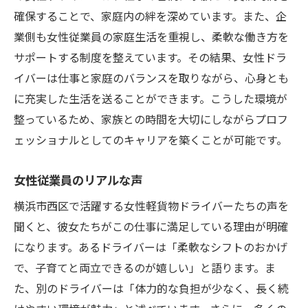
確保することで、家庭内の絆を深めています。また、企
業側も女性従業員の家庭生活を重視し、柔軟な働き方を
サポートする制度を整えています。その結果、女性ドラ
イバーは仕事と家庭のバランスを取りながら、心身とも
に充実した生活を送ることができます。こうした環境が
整っているため、家族との時間を大切にしながらプロフ
ェッショナルとしてのキャリアを築くことが可能です。
女性従業員のリアルな声
横浜市西区で活躍する女性軽貨物ドライバーたちの声を
聞くと、彼女たちがこの仕事に満足している理由が明確
になります。あるドライバーは「柔軟なシフトのおかげ
で、子育てと両立できるのが嬉しい」と語ります。ま
た、別のドライバーは「体力的な負担が少なく、長く続