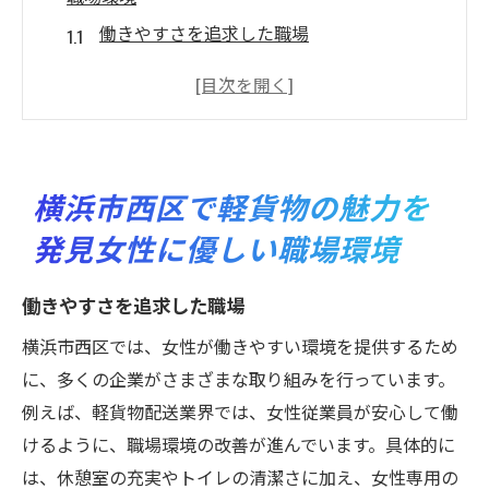
働きやすさを追求した職場
女性のための柔軟な勤務時間
体力負担の少ない仕事内容
女性専用の支援プログラム
リフレッシュ休暇制度の充実
横浜市西区で軽貨物の魅力を
女性従業員の声を生かした改善
発見女性に優しい職場環境
女性が輝く軽貨物配送の魅力横浜市西区で新た
なキャリアを
働きやすさを追求した職場
未経験でも安心のサポート体制
横浜市西区では、女性が働きやすい環境を提供するため
横浜市西区でのキャリアアップの可能性
に、多くの企業がさまざまな取り組みを行っています。
女性がリーダーシップを発揮できる環境
例えば、軽貨物配送業界では、女性従業員が安心して働
軽貨物配送のやりがいと楽しさ
けるように、職場環境の改善が進んでいます。具体的に
女性に特化した求人情報の探し方
は、休憩室の充実やトイレの清潔さに加え、女性専用の