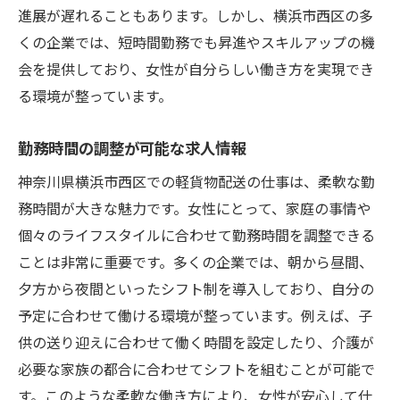
進展が遅れることもあります。しかし、横浜市西区の多
くの企業では、短時間勤務でも昇進やスキルアップの機
会を提供しており、女性が自分らしい働き方を実現でき
る環境が整っています。
勤務時間の調整が可能な求人情報
神奈川県横浜市西区での軽貨物配送の仕事は、柔軟な勤
務時間が大きな魅力です。女性にとって、家庭の事情や
個々のライフスタイルに合わせて勤務時間を調整できる
ことは非常に重要です。多くの企業では、朝から昼間、
夕方から夜間といったシフト制を導入しており、自分の
予定に合わせて働ける環境が整っています。例えば、子
供の送り迎えに合わせて働く時間を設定したり、介護が
必要な家族の都合に合わせてシフトを組むことが可能で
す。このような柔軟な働き方により、女性が安心して仕