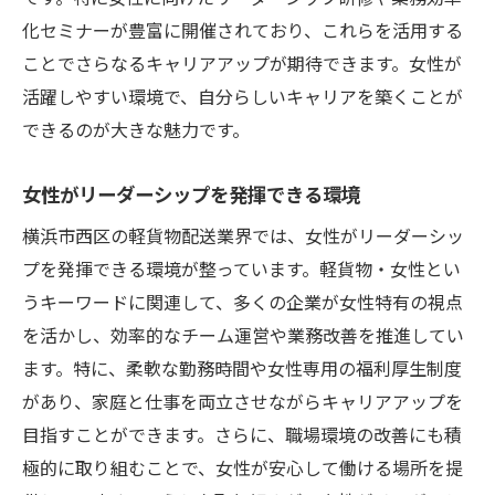
化セミナーが豊富に開催されており、これらを活用する
ことでさらなるキャリアアップが期待できます。女性が
活躍しやすい環境で、自分らしいキャリアを築くことが
できるのが大きな魅力です。
女性がリーダーシップを発揮できる環境
横浜市西区の軽貨物配送業界では、女性がリーダーシッ
プを発揮できる環境が整っています。軽貨物・女性とい
うキーワードに関連して、多くの企業が女性特有の視点
を活かし、効率的なチーム運営や業務改善を推進してい
ます。特に、柔軟な勤務時間や女性専用の福利厚生制度
があり、家庭と仕事を両立させながらキャリアアップを
目指すことができます。さらに、職場環境の改善にも積
極的に取り組むことで、女性が安心して働ける場所を提