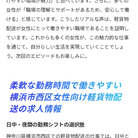
けやすい環境が魅力」と述べています。さらに、多くの
女性が「職場の理解とサポートがあるため、安心して働
ける」と感じています。こうしたリアルな声は、軽貨物
配送が女性にとって働きやすい職場であることを証明し
ています。これからも多くの女性が、この魅力的な仕事
を通じて、自分らしい生活を実現していくことでしょ
う。次回のエピソードもお楽しみに。
柔軟な勤務時間で働きやすい
横浜市西区女性向け軽貨物配
送の求人情報
日中・夜間の勤務シフトの選択肢
神奈川県横浜市西区での軽貨物配送の仕事では、日中と