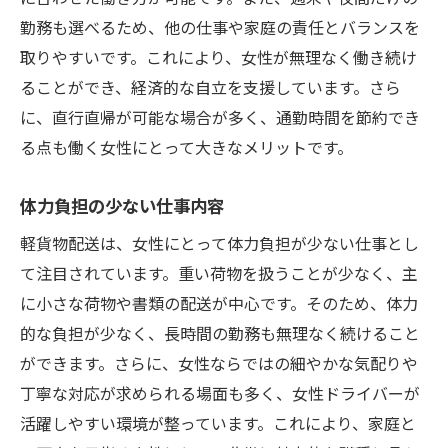
ワークライフバランスを実現する方法
勤務も選べるため、他の仕事や家庭の責任とバランスを
女性が働きやすい職場環境の整備
取りやすいです。これにより、女性が無理なく働き続け
家族との時間を大切にできる働き方
ることができ、経済的な自立を支援しています。さら
女性従業員のリアルな声
に、直行直帰が可能な場合が多く、通勤時間を節約でき
柔軟な勤務時間で働きやすい横浜市西区女性向
る点も働く女性にとって大きなメリットです。
け軽貨物配送の求人情報
体力負担の少ない仕事内容
日中・夜間の勤務シフトの選択肢
パートタイム・フルタイムの募集要項
軽貨物配送は、女性にとって体力負担が少ない仕事とし
て注目されています。重い荷物を扱うことが少なく、主
育児や介護との両立を支援する制度
に小さな荷物や書類の配送が中心です。そのため、体力
短時間勤務のメリットとデメリット
的な負担が少なく、長時間の勤務も無理なく続けること
勤務時間の調整が可能な求人情報
ができます。さらに、女性ならではの細やかな気配りや
女性が安心して働ける企業の特徴
丁寧な対応が求められる場面も多く、女性ドライバーが
女性に優しい軽貨物配送横浜市西区での魅力的
活躍しやすい環境が整っています。これにより、家庭と
な働き方