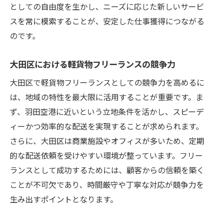
としての自由度を生かし、ニーズに応じた新しいサービ
大田区での顧客関係構築のコツ
スを常に模索することが、安定した仕事獲得につながる
大田区で信頼されるサービスを提供する方
のです。
法
大田区における軽貨物フリーランスの競争力
大田区でのネットワーク構築の重要性
成功するための大田区でのマーケティング
大田区で軽貨物フリーランスとしての競争力を高めるに
戦略
は、地域の特性を最大限に活用することが重要です。ま
大田区での成功に不可欠な自己管理スキル
ず、羽田空港に近いという立地条件を活かし、スピーデ
ィーかつ効率的な配送を実現することが求められます。
軽貨物フリーランスとして大田区で直面する挑
さらに、大田区は商業施設やオフィスが多いため、定期
戦とその克服法
的な配送依頼を受けやすい環境が整っています。フリー
大田区での始業初期に遭遇する課題
ランスとして成功するためには、顧客からの信頼を築く
大田区における市場競争を乗り越える方法
ことが不可欠であり、時間厳守や丁寧な対応が競争力を
クライアント満足度を維持するための挑戦
生み出すポイントとなります。
大田区でのビジネス成長を阻む障壁とその