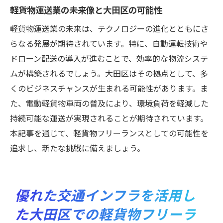
解決策
軽貨物運送業の未来像と大田区の可能性
大田区での法規制の理解と適用
軽貨物運送業の未来は、テクノロジーの進化とともにさ
大田区での不確実性を乗り越えるメンタル
らなる発展が期待されています。特に、自動運転技術や
戦略
ドローン配送の導入が進むことで、効率的な物流システ
大田区で軽貨物フリーランスを始めるためのス
ムが構築されるでしょう。大田区はその拠点として、多
テップガイド
くのビジネスチャンスが生まれる可能性があります。ま
大田区で軽貨物フリーランスを始めるため
た、電動軽貨物車両の普及により、環境負荷を軽減した
の準備
持続可能な運送が実現されることが期待されています。
本記事を通じて、軽貨物フリーランスとしての可能性を
ビジネスライセンス取得から始める大田区
追求し、新たな挑戦に備えましょう。
での起業
大田区での初期投資を最小限に抑える方法
大田区での信頼性の高い顧客基盤の構築
優れた交通インフラを活用し
効率的に顧客を開拓するための大田区での
た大田区での軽貨物フリーラ
方法