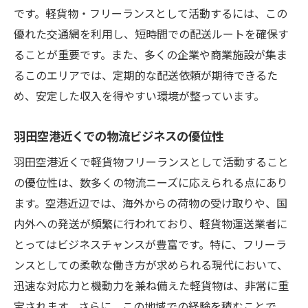
道路網を活用した配送時間短縮のテクニッ
です。軽貨物・フリーランスとして活動するには、この
ク
優れた交通網を利用し、短時間での配送ルートを確保す
大田区の交通インフラを利用した顧客満足
ることが重要です。また、多くの企業や商業施設が集ま
度向上
るこのエリアでは、定期的な配送依頼が期待できるた
め、安定した収入を得やすい環境が整っています。
交通インフラの発展がもたらすビジネスチ
ャンス
羽田空港近くでの物流ビジネスの優位性
軽貨物フリーランスを選ぶ理由とは？大田区の
可能性を探る
羽田空港近くで軽貨物フリーランスとして活動すること
の優位性は、数多くの物流ニーズに応えられる点にあり
軽貨物フリーランスの柔軟な働き方の魅力
ます。空港近辺では、海外からの荷物の受け取りや、国
大田区での軽貨物運送業の成長性
内外への発送が頻繁に行われており、軽貨物運送業者に
大田区での特別な市場変化に対応する戦略
とってはビジネスチャンスが豊富です。特に、フリーラ
なぜ今、大田区で軽貨物フリーランスを選
ンスとしての柔軟な働き方が求められる現代において、
ぶべきか
迅速な対応力と機動力を兼ね備えた軽貨物は、非常に重
軽貨物業界のトレンドと大田区の関連性
宝されます。さらに、この地域での経験を積むことで、