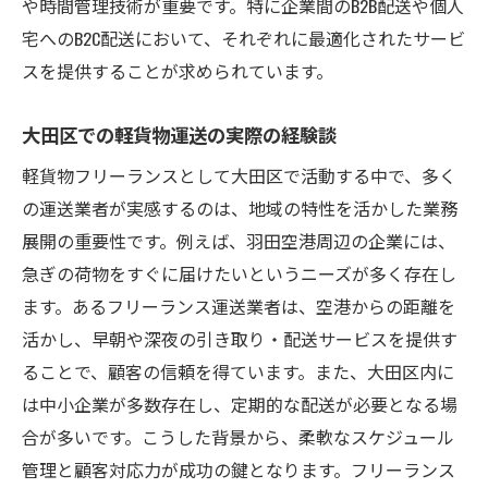
や時間管理技術が重要です。特に企業間のB2B配送や個人
の活用
宅へのB2C配送において、それぞれに最適化されたサービ
安定収入を目指せる大田区での軽貨物フリーラ
スを提供することが求められています。
ンスの戦略
収益を最大化するための大田区での戦略
大田区での軽貨物運送の実際の経験談
大田区でのビジネス拡大のためのパートナ
軽貨物フリーランスとして大田区で活動する中で、多く
ーシップ
の運送業者が実感するのは、地域の特性を活かした業務
大田区における長期的な収益モデルの構築
展開の重要性です。例えば、羽田空港周辺の企業には、
リピーターを増やすための大田区での施策
急ぎの荷物をすぐに届けたいというニーズが多く存在し
ます。あるフリーランス運送業者は、空港からの距離を
競争に勝つための大田区での差別化戦略
活かし、早朝や深夜の引き取り・配送サービスを提供す
大田区での収入安定化のためのリスク管理
ることで、顧客の信頼を得ています。また、大田区内に
大田区で軽貨物フリーランスとして成功するた
は中小企業が多数存在し、定期的な配送が必要となる場
めのポイント
合が多いです。こうした背景から、柔軟なスケジュール
大田区での成功事例から学ぶ重要なポイン
管理と顧客対応力が成功の鍵となります。フリーランス
ト