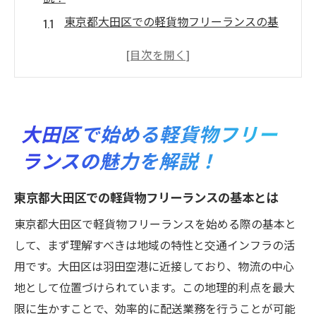
東京都大田区での軽貨物フリーランスの基
本とは
羽田空港近くでの物流ビジネスの優位性
大田区の市場でのニーズを探る
大田区での軽貨物運送の実際の経験談
大田区で始める軽貨物フリー
大田区における軽貨物フリーランスの競争
ランスの魅力を解説！
力
軽貨物運送業の未来像と大田区の可能性
東京都大田区での軽貨物フリーランスの基本とは
優れた交通インフラを活用した大田区での軽貨
東京都大田区で軽貨物フリーランスを始める際の基本と
物フリーランス
して、まず理解すべきは地域の特性と交通インフラの活
大田区の交通網をビジネスに活かす方法
用です。大田区は羽田空港に近接しており、物流の中心
効率的な配送ルートの計画と実践
地として位置づけられています。この地理的利点を最大
大田区での公共交通機関との連携
限に生かすことで、効率的に配送業務を行うことが可能