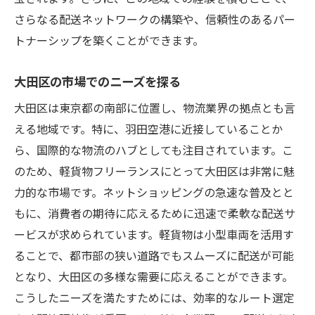
大田区でのフリーランスの可能性を最大化
さらなる配送ネットワークの構築や、信頼性のあるパー
するポイント
トナーシップを築くことができます。
軽貨物フリーランスで自由を手に入れる！大田
大田区の市場でのニーズを探る
区の特性を活かす
自由な働き方を実現するための大田区の利
大田区は東京都の南部に位置し、物流業界の拠点とも言
点
える地域です。特に、羽田空港に近接していることか
大田区でのライフスタイルと仕事のバラン
ら、国際的な物流のハブとしても注目されています。こ
ス
のため、軽貨物フリーランスにとって大田区は非常に魅
力的な市場です。ネットショッピングの急速な普及とと
大田区の特性を活かしたビジネスの構築方
もに、消費者の期待に応えるために迅速で柔軟な配送サ
法
ービスが求められています。軽貨物は小型車両を活用す
フリーランスとしての自立と大田区のサポ
ることで、都市部の狭い道路でもスムーズに配送が可能
ート
となり、大田区の多様な需要に応えることができます。
働き方改革と大田区での軽貨物運送
こうしたニーズを満たすためには、効率的なルート選定
大田区におけるクリエイティブな仕事環境