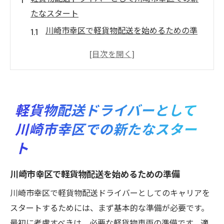
たなスタート
川崎市幸区で軽貨物配送を始めるための準
備
初めての軽貨物配送ドライバー経験を積む
方法
川崎市幸区の軽貨物配送ドライバーとして
軽貨物配送ドライバーとして
のキャリアアップ
川崎市幸区での新たなスター
地域に密着した軽貨物配送ドライバーの役
割
ト
川崎市内での軽貨物配送市場の現状
川崎市幸区で軽貨物配送を始めるための準備
軽貨物配送ドライバーのライセンスと必要
な書類
川崎市幸区で軽貨物配送ドライバーとしてのキャリアを
業務委託で自由な働き方を実現軽貨物配送ドラ
スタートするためには、まず基本的な準備が必要です。
イバーの魅力
最初に考慮すべきは、必要な軽貨物車両の準備です。適