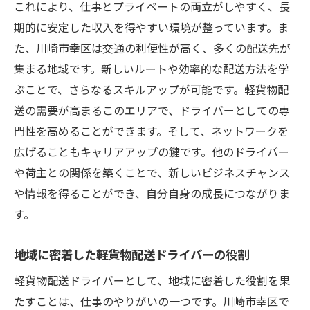
これにより、仕事とプライベートの両立がしやすく、長
始め方と成功の秘訣
期的に安定した収入を得やすい環境が整っています。ま
軽貨物配送業務を始めるためのステップ
た、川崎市幸区は交通の利便性が高く、多くの配送先が
成功するための業務委託契約の選び方
集まる地域です。新しいルートや効率的な配送方法を学
川崎市幸区でのビジネス成功事例
ぶことで、さらなるスキルアップが可能です。軽貨物配
送の需要が高まるこのエリアで、ドライバーとしての専
軽貨物配送業務で成功するための心構え
門性を高めることができます。そして、ネットワークを
始める前に知っておくべき注意点
広げることもキャリアアップの鍵です。他のドライバー
地元のネットワークを活用した成功戦略
や荷主との関係を築くことで、新しいビジネスチャンス
自分のペースで働ける業務委託の軽貨物配送ド
や情報を得ることができ、自分自身の成長につながりま
ライバー仕事の流れ
す。
業務委託の一日の流れとスケジュール管理
自分のペースで働くためのコツ
地域に密着した軽貨物配送ドライバーの役割
効率的な配送計画の立て方
軽貨物配送ドライバーとして、地域に密着した役割を果
業務中のトラブル対応法
たすことは、仕事のやりがいの一つです。川崎市幸区で