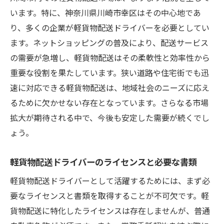
います。特に、神奈川県川崎市幸区はその中心地であ
軽貨物配送ドライバーに必要な基本スキル
り、多くの企業が軽貨物配送ドライバーを必要としてい
川崎市幸区で活躍するドライバーの成功例
ます。ネットショッピングの普及により、配送サービス
顧客対応と運転技術のバランス
の需要が急増し、軽貨物配送はその柔軟性と効率性から
地域特性を活かしたサービス提供
重要な役割を果たしています。狭い道路や住宅街でも迅
ドライバーとしてのキャリアアップとスキ
速に対応できる軽貨物配送は、地域社会のニーズに応え
ル向上
るために欠かせない存在となっています。さらなる市場
実践を通じて学ぶスキルの磨き方
拡大が期待される中で、今後も安定した需要が続くでし
ょう。
軽貨物配送ドライバーのライセンスと必要な書類
軽貨物配送ドライバーとして活躍するためには、まず必
要なライセンスと書類を取得することが不可欠です。軽
貨物配送に特化したライセンスは存在しませんが、普通