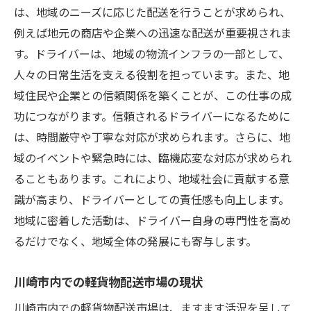
効果的な時間管理で仕事をスムーズに
は、地域のニーズに応じた配送を行うことが求められ、
例えば地元の商店や企業への迅速な配送が重要視されま
自分に合ったルートと配送時間の選び方
す。ドライバーは、地域の物流インフラの一部として、
川崎市幸区での軽貨物配送ドライバー需要とビ
人々の日常生活を支える役割を担っています。また、地
ジネスチャンス
域住民や企業との信頼関係を築くことが、この仕事の成
川崎市幸区の市場ニーズとビジネスチャン
功につながります。信頼されるドライバーになるために
ス
は、時間厳守や丁寧な対応が求められます。さらに、地
地域経済の成長がもたらす配送需要
域のイベントや緊急時には、臨機応変な対応が求められ
軽貨物配送ドライバーにとっての新規ビジ
ることもあります。これにより、地域社会に貢献する意
ネス機会
識が高まり、ドライバーとしての責任感も向上します。
川崎市での配送ドライバーの需要動向
地域に密着した活動は、ドライバー自身の専門性を高め
ビジネスチャンスを広げるための戦略
るだけでなく、地域全体の発展にも寄与します。
需要に対応するための柔軟なサービス提供
川崎市内での軽貨物配送市場の現状
軽貨物配送ドライバーに求められるスキルと川
崎市幸区での実践例
川崎市内での軽貨物配送市場は、ますます活況を呈して