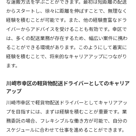
な運搬方法を学ぶことができます。最初は短距離の配送
点
からスタートし、徐々に距離を伸ばすことで、無理なく
川崎市幸区の主要配送ルートの特徴
経験を積むことが可能です。また、他の経験豊富なドラ
地域密着型の配送サービスのメリット
イバーからアドバイスを受けることも有効です。幸区で
交通アクセスの良さが事業に与える影響
は、多くの配送業務が存在するため、幅広い案件に携わ
軽貨物配送ドライバーが業務委託で得られるフ
ることができる環境があります。このようにして着実に
レキシブルな働き方
経験を積むことで、将来的なキャリアアップにつながり
フレキシブルな働き方の実現方法
ます。
業務委託と従業員契約の比較
川崎市幸区の軽貨物配送ドライバーとしてのキャリア
時間を自由に使える働き方のポイント
アップ
仕事と生活の両立を可能にする配送業務
川崎市幸区で軽貨物配送ドライバーとしてキャリアアッ
フレキシブルな働き方がもたらす生活の質
プを目指すには、まずは経験を積むことが重要です。業
の向上
務委託の場合、フレキシブルな働き方が可能で、自分の
軽貨物配送ドライバーとしての時間管理術
スケジュールに合わせて仕事を進めることができます。
神奈川県川崎市幸区での軽貨物配送業務委託の