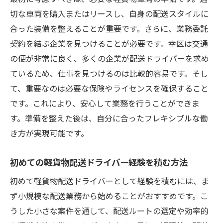
切な車両を購入またはリースし、自身の配送スタイルに
業務委託としての自由な働き方のメリット
合った装備を整えることが重要です。さらに、業務委託
軽貨物配送の業務委託契約の詳細
契約を結ぶ企業を見つけることが必要です。幸区は交通
川崎市幸区で業務委託を選ぶ理由
の便が非常に良く、多くの企業が配送ドライバーを求め
軽貨物配送ドライバーが業務委託で得る自
ているため、仕事を見つけるのは比較的容易です。そし
由
て、重要なのは必要な保険やライセンスを確保すること
自分のライフスタイルに合う業務委託の選
です。これにより、安心して業務を行うことができま
び方
す。準備を整えた後は、自分に合ったフレキシブルな働
業務委託での収入と働き方のバランス
き方が実現可能です。
川崎市幸区の交通利便性が軽貨物配送ドライバ
初めての軽貨物配送ドライバー経験を積む方法
ーに与えるメリット
川崎市幸区の交通の便が良い理由
初めて軽貨物配送ドライバーとして経験を積むには、ま
交通利便性が軽貨物配送に与える影響
ず小規模な配送業務から始めることがおすすめです。こ
うした小さな案件を通して、配送ルートの選定や効率的
配送ドライバーにとっての交通利便性の利