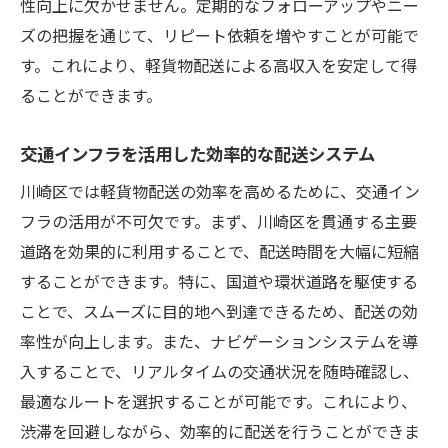
性向上に欠かせません。定期的なフォローアップやニー
川崎区の企業集中地域で軽貨物配送を成功させ
ズの把握を通じて、リピート依頼を増やすことが可能で
る秘訣
す。これにより、軽貨物配送による高収入を安定して得
企業密集地での配送依頼を増やす方法
ることができます。
ビジネス関係を築くためのコミュニケーシ
ョン術
交通インフラを活用した効率的な配送システム
クライアント満足度を高めるサービス改善
川崎区では軽貨物配送の効率を高めるために、交通イン
企業ニーズに応じた柔軟な配送スケジュー
フラの活用が不可欠です。まず、川崎区を貫通する主要
ル
道路を効果的に利用することで、配送時間を大幅に短縮
することができます。特に、国道や環状道路を駆使する
オンライン予約システムの導入効果
ことで、スムーズに目的地へ到達できるため、配送の効
高収入を得るための提案型営業スキル
率性が向上します。また、ナビゲーションシステムを導
川崎区での軽貨物配送が高収入に繋がる理由
入することで、リアルタイムの交通状況を随時確認し、
高収入を目指すための地域特性の活用
最適なルートを選択することが可能です。これにより、
収益を上げるためのニッチ市場の開拓
渋滞を回避しながら、効率的に配送を行うことができま