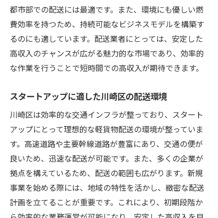
川崎区での配送スピードを上げるコツ
都市部での配送には最適です。また、環境にも優しい燃
費効率を持つため、持続可能なビジネスモデルを構築す
リピーターを増やすための顧客満足度向上
るのにも適しています。配送業者にとっては、安定した
川崎区の交通インフラを活用した効率的な軽貨
高収入のチャンスが広がる魅力的な市場であり、効率的
物配送法
な作業を行うことで短時間での高収入が期待できます。
交通網を熟知した配送ルートの選定
川崎区における交通渋滞への対応方法
スタートアップに適した川崎区の配送環境
公共交通機関を活用した配送効率化
川崎区は効率的な交通インフラが整っており、スタート
物流ハブを利用した配送時間の短縮
アップにとって理想的な軽貨物配送の環境が整っていま
交通アクセスの良さを生かした即日配送
す。高速道路や主要幹線道路が豊富にあり、交通の便が
デジタルツールでの配送管理の最適化
良いため、迅速な配送が可能です。また、多くの企業が
軽貨物配送で高収入を得るための川崎区の市場
拠点を構えているため、配送の範囲も広がります。新規
環境
事業を始める際には、地域の特性を活かし、緻密な配送
計画を立てることが重要です。これにより、初期段階か
川崎区での物流ニーズの変化と機会
ら効率的な業務運営が可能になり、安定した高収入を目