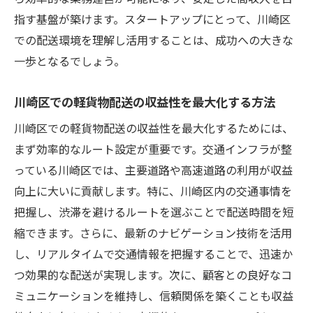
市場調査を通じた収益性の高いエリアの特
指す基盤が築けます。スタートアップにとって、川崎区
定
での配送環境を理解し活用することは、成功への大きな
ビジネスエリアでの配送サービスの優位性
一歩となるでしょう。
川崎区における消費者ニーズの分析
競争力を高めるための市場戦略
川崎区での軽貨物配送の収益性を最大化する方法
パートナーシップを活用した市場拡大
川崎区での軽貨物配送の収益性を最大化するためには、
川崎区での高収入を目指す軽貨物配送のポイン
まず効率的なルート設定が重要です。交通インフラが整
ト
っている川崎区では、主要道路や高速道路の利用が収益
収益性を高めるためのタイムマネジメント
向上に大いに貢献します。特に、川崎区内の交通事情を
効率的な業務フローの構築方法
把握し、渋滞を避けるルートを選ぶことで配送時間を短
縮できます。さらに、最新のナビゲーション技術を活用
業務委託契約のメリットとデメリット
し、リアルタイムで交通情報を把握することで、迅速か
収入源を多様化するための戦略
つ効果的な配送が実現します。次に、顧客との良好なコ
口コミを活用した顧客獲得方法
ミュニケーションを維持し、信頼関係を築くことも収益
競合分析を元にした差別化ポイント