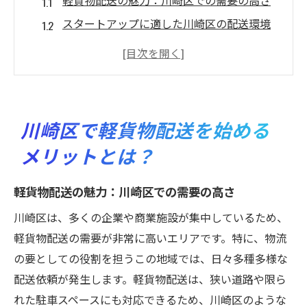
軽貨物配送の魅力：川崎区での需要の高さ
スタートアップに適した川崎区の配送環境
川崎区での軽貨物配送の収益性を最大化す
る方法
交通インフラを活用した効率的な配送シス
テム
川崎区で軽貨物配送を始める
企業密集地ならではの配送依頼の豊富さ
メリットとは？
川崎区における軽貨物業務の成長可能性
高収入を川崎区で実現するための軽貨物配送戦
軽貨物配送の魅力：川崎区での需要の高さ
略
川崎区は、多くの企業や商業施設が集中しているため、
収益を上げるための効率的なルート計画
軽貨物配送の需要が非常に高いエリアです。特に、物流
川崎区特有の配送戦略を考える
の要としての役割を担うこの地域では、日々多種多様な
高収入を目指すための顧客ターゲティング
配送依頼が発生します。軽貨物配送は、狭い道路や限ら
競合を超えるためのサービス向上策
れた駐車スペースにも対応できるため、川崎区のような