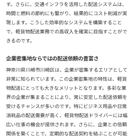
急増する配送依頼を効率的に処理する方法
す。さらに、交通インフラを活用した配送システムは、
フレキシブルな働き方による生活の質向上
時間と燃料の節約にも繋がり、結果的にコスト削減が実
川崎区特有のビジネスチャンスを捉える
現します。こうした効率的なシステムを構築すること
で、軽貨物配送業務での高収入を確実に目指すことがで
軽貨物配送業界における成長トレンド
きるのです。
高収入を狙う軽貨物配送ドライバーへの川崎区
の魅力
企業密集地ならではの配送依頼の豊富さ
川崎区で働くことの利点と働きがい
神奈川県川崎市川崎区は、企業が密集するエリアとして
初めてでも安心のサポート体制
非常に知られています。この企業密集地の特性は、軽貨
働きながらスキルアップを図る方法
物配送にとっても大きなメリットとなります。多彩な業
地元企業とのネットワーク構築の重要性
界の企業が集まることにより、常に安定した配送依頼を
効率的な収入管理で生活を豊かにする
受けるチャンスが多いのです。特にビジネス用品や日常
川崎区でのキャリアパスの確立
消耗品の配送需要が高く、軽貨物配送ドライバーには幅
広い仕事の機会が提供されます。さらに、企業との信頼
関係を築くことで、定期的な配送契約を結ぶことが可能