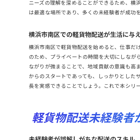
未
ニーズの理解を深めることができるため、横
は最適な場所であり、多くの未経験者が成功
横
未経験
横浜市南区での軽貨物配送が生活に与
横
未
横浜市南区で軽貨物配送を始めると、仕事だ
地
のため、プライベートの時間を大切にしなが
ながりが強まることで、地域貢献の意識も高
横
からのスタートであっても、しっかりとした
未
長を実感できることでしょう。これで本シリ
横
横浜市
未
軽貨物配送未経験者
横
生
未経験者が誤解しがちな配送のスキル