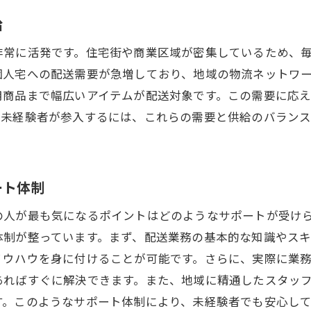
経験者が仕事探しを始める前に知っておくべきこと
給
浜市南区での求人情報の探し方
非常に活発です。住宅街や商業区域が密集しているため、
経験から選ばれる配送員になるためのポイント
個人宅への配送需要が急増しており、地域の物流ネットワ
接での重要なアピールポイント
用商品まで幅広いアイテムが配送対象です。この需要に応
浜市南区でのネットワーク活用法
。未経験者が参入するには、これらの需要と供給のバラン
経験者におすすめの就職支援サービス
からプロへ！横浜市南区で軽貨物配送を始める際のステッ
ート体制
浜市南区での配送業務に必要なステップ
経験者がプロになるためのスキルアップ方法
の人が最も気になるポイントはどのようなサポートが受け
体制が整っています。まず、配送業務の基本的な知識やス
送業務に必要な資格とその取得法
ノウハウを身に付けることが可能です。さらに、実際に業
心者向けの研修プログラム紹介
あればすぐに解決できます。また、地域に精通したスタッ
浜市南区での成長を支えるキャリアパス
す。このようなサポート体制により、未経験者でも安心し
経験者が直面する壁とその乗り越え方