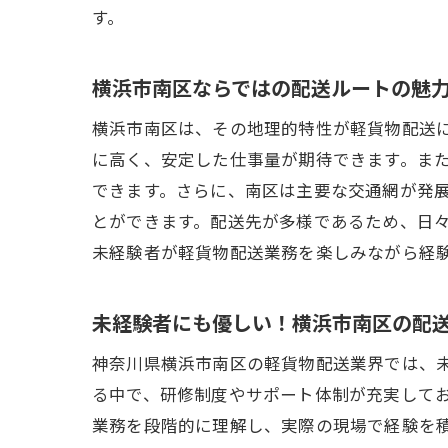
す。
横浜市
未
横浜市南区ならではの配送ルートの魅
横
横浜市南区は、その地理的特性が軽貨物配送
効
に高く、安定した仕事量が期待できます。ま
横
できます。さらに、南区は主要な交通網が発
未
とができます。配送先が多様であるため、日
成
未経験者が軽貨物配送業務を楽しみながら経
柔軟な
横
未経験者にも優しい！横浜市南区の配
未
神奈川県横浜市南区の軽貨物配送業界では、
横
る中で、研修制度やサポート体制が充実して
ラ
業務を段階的に理解し、実際の現場で経験を