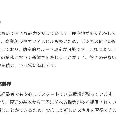
南区の軽貨物配送で未経験者が成功するためのヒント
経験者が成功するための心構え
力
浜市南区で働くプロから学ぶ成功の秘訣
において大きな魅力を持っています。住宅地が多く点在し
率的なルート計画の立て方
た、商業施設やオフィスビルも多いため、ビジネス向けの
浜市南区での顧客満足度の高め方
展しており、効率的なルート設定が可能です。これにより
経験者でも成果を上げるためのコツ
々の業務において新鮮さを感じることができ、飽きの来な
功するための継続的な自己改善法
験を積む上で非常に有利です。
働き方を横浜市南区で！未経験でも軽貨物配送を始めよう
浜市南区での自由な働き方の魅力
送業界
経験からでも挑戦できるフレキシブルな働き方
未経験者でも安心してスタートできる環境が整っています
浜市南区の軽貨物配送がもたらす柔軟性
おり、配送の基本から丁寧に学べる機会が多く提供されて
イフスタイルに合わせた働き方の選択肢
積むことができるため、安心して新しいスキルを習得でき