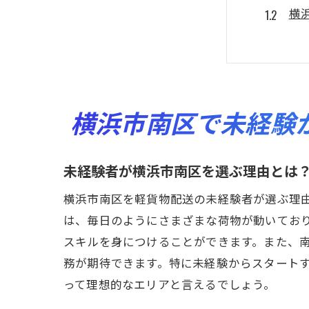
横
軽
横
未
横
横浜市南区で未経験
軽貨物
未
未経験者が横浜市南区を選ぶ理由とは
横
横浜市南区を軽貨物配送の未経験者が選ぶ理
配
は、毎日のようにさまざまな荷物が動いてお
未
スキルを身につけることができます。また、
横
務が期待できます。特に未経験からスタート
未
って理想的なエリアと言えるでしょう。
未経験