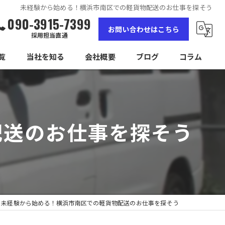
未経験から始める！横浜市南区での軽貨物配送のお仕事を探そう
090-3915-7399
お問い合わせはこちら
採用担当直通
覧
当社を知る
会社概要
ブログ
コラム
女性
高収入
配送のお仕事を探そう
未経験
経験者
独立
未経験から始める！横浜市南区での軽貨物配送のお仕事を探そう