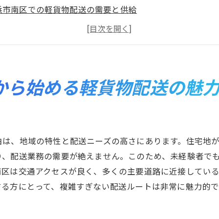
浜市南区での軽貨物配送の需要と供給
貨物配送を未経験で始める際のサポート体制
浜市南区ならではの配送ルートの魅力
経験者にも優しい！横浜市南区の配送業界
浜市南区での軽貨物配送が生活に与える影響
から始める軽貨物配送の魅
配送未経験者が陥りがちな誤解とは？横浜市南区での実例
経験者が誤解しがちな配送のスキル
？
浜市南区でよくある誤解を解消しよう
由は、地域の特性と配送ニーズの高さにあります。住宅地
送業務の本当の難しさと楽しさ
り、配送業務の需要が絶えません。このため、未経験者で
経験者が勘違いしやすい仕事内容とは？
南区は交通アクセスが良く、多くの主要道路に近接してい
浜市南区での配送経験者からのアドバイス
する方にとって、複雑すぎない配送ルートは非常に魅力的
経験者にありがちな失敗例とその回避法
者必見！横浜市南区で軽貨物配送の仕事を見つける方法