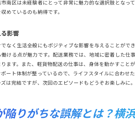
経験者が享受するフレキシブルなシフトの利点
浜市南区は未経験者にとって非常に魅力的な選択肢となっ
を収めているのも納得です。
浜市南区での軽貨物配送が生むワークライフバランス
者でも安心！横浜市南区での軽貨物配送業界の現状を紹介
える影響
浜市南区での配送業界の最新トレンド
経験者が安心して働ける職場環境とは？
けでなく生活全般にもポジティブな影響を与えることがで
域密着型の配送業務の特徴
ら働ける点が魅力です。配送業務では、地域に密着した仕
まります。また、軽貨物配送の仕事は、身体を動かすこと
浜市南区で求められる配送業務のスキル
サポート体制が整っているので、ライフスタイルに合わせ
経験者にやさしい労働環境とサポート
ーズは完結ですが、次回のエピソードもどうぞお楽しみに
浜市南区の配送業界の将来性と展望
南区で未経験からの軽貨物配送があなたのライフスタイル
経験者が体感するライフスタイルの変化
が陥りがちな誤解とは？横
浜市南区での働き方改革とは？
活に新たなリズムをもたらす軽貨物配送