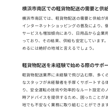
未
横浜市南区での軽貨物配送の需要と供
横
横浜市南区では、軽貨物配送の需要と供給が
未
インターネットショッピングの普及により、
面
サービスも増加傾向にあり、日用品から企業
横
っており、その結果、供給も安定しています
めるには絶好の地域と言えるでしょう。
未
未経験
軽貨物配送を未経験で始める際のサポ
横
未
軽貨物配送業界に未経験で飛び込む際、多く
なスタッフが未経験者を手厚くサポートする
配
り、安全運転の技術や効率的なルート設定の
初
時アドバイスを提供するため、困ったことが
横
地でも不安なく業務に取り組むことができま
未