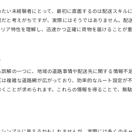
経験者が得られる仕事の充実感
めたい未経験者にとって、最初に直面するのは配送スキル
浜市南区での配送業務がもたらす社会貢献
業だと考えがちですが、実際にはそうではありません。配
経験から始める新しいキャリアの魅力
エリア特性を理解し、迅速かつ正確に荷物を届けることが
う
る誤解の一つに、地域の道路事情や配送先に関する情報不
区は複雑な道路網が広がっており、効率的なルート設定が
おくことが求められます。これらの情報を得ることで、無
見シンプルに見えるかもしれませんが、実際には多くのチ