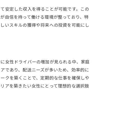
じて安定した収入を得ることが可能です。この
ーが自信を持って働ける環境が整っており、特
新しいスキルの獲得や将来への投資を可能にし
特に女性ドライバーの増加が見られる中、家庭
リアであり、配送ニーズが多いため、効率的に
ワークを築くことで、定期的な仕事を確保しや
ャリアを築きたい女性にとって理想的な選択肢