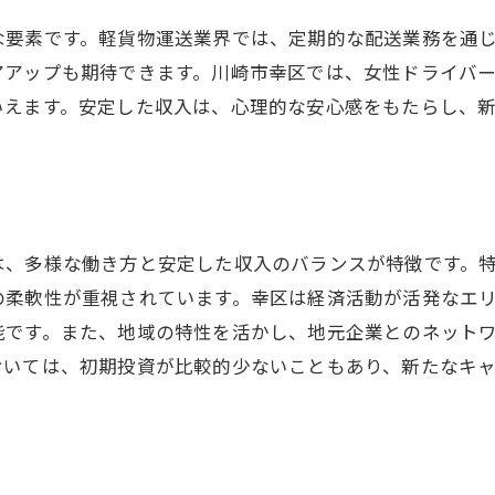
な要素です。軽貨物運送業界では、定期的な配送業務を通
アアップも期待できます。川崎市幸区では、女性ドライバ
いえます。安定した収入は、心理的な安心感をもたらし、
は、多様な働き方と安定した収入のバランスが特徴です。
の柔軟性が重視されています。幸区は経済活動が活発なエ
能です。また、地域の特性を活かし、地元企業とのネット
おいては、初期投資が比較的少ないこともあり、新たなキ