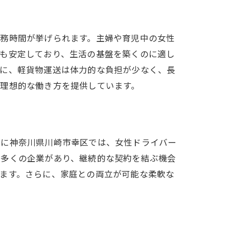
勤務時間が挙げられます。主婦や育児中の女性
でも安定しており、生活の基盤を築くのに適し
らに、軽貨物運送は体力的な負担が少なく、長
理想的な働き方を提供しています。
特に神奈川県川崎市幸区では、女性ドライバー
は多くの企業があり、継続的な契約を結ぶ機会
ます。さらに、家庭との両立が可能な柔軟な