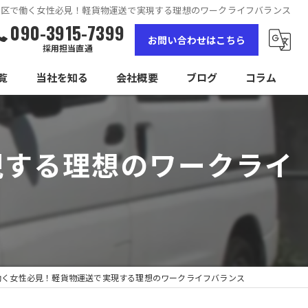
幸区で働く女性必見！軽貨物運送で実現する理想のワークライフバランス
090-3915-7399
お問い合わせはこちら
採用担当直通
覧
当社を知る
会社概要
ブログ
コラム
女性
現する理想のワークライ
高収入
未経験
経験者
独立
働く女性必見！軽貨物運送で実現する理想のワークライフバランス