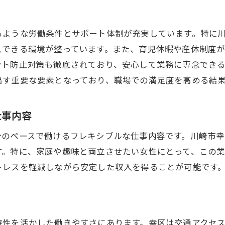
物運送の女性ドライバーとして成功しよう川崎市幸区のチ
るような労働条件とサポート体制が充実しています。特に
成功するためのスキルと知識
スできる環境が整っています。また、育児休暇や産休制度
女性ドライバーが成功するための秘訣
ント防止対策も徹底されており、安心して業務に専念でき
川崎市幸区での成功事例を紹介
出す重要な要素となっており、職場での満足度を高める結
チャンスを活かすためのポイント
軽貨物運送での成功への道筋
仕事内容
女性ドライバーの成功体験談
分のペースで働けるフレキシブルな仕事内容です。川崎市
で理想のワークライフバランスを実現女性のための軽貨物
す。特に、家庭や趣味と両立させたい女性にとって、この
ワークライフバランスを重視した働き方
トレスを軽減しながら安定した収入を得ることが可能です
女性に最適なワークライフバランスの実現
川崎市幸区での理想的な働き方を探る
仕事と生活を両立するためのポイント
特性を活かした働きやすさにあります。幸区は交通アクセ