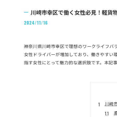
川崎市幸区で働く女性必見！軽貨
2024/11/16
神奈川県川崎市幸区で理想のワークライフバ
女性ドライバーが増加しており、働きやすい
指す女性にとって魅力的な選択肢です。本記
川崎