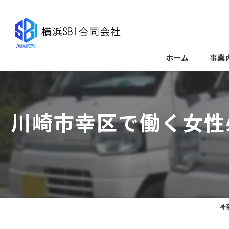
ホーム
事業
川崎市幸区で働く女性
神