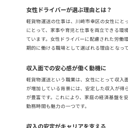
女性ドライバーが選ぶ理由とは？
軽貨物運送の仕事は、川崎市幸区の女性にと
にとって、家事や育児と仕事を両立できる環
ています。女性ドライバーに配慮された労働
期的に働ける職場として選ばれる理由となっ
収入面での安心感が働く動機に
軽貨物運送という職業は、女性にとって収入
が増加している背景には、安定した収入が得
が豊富です。これにより、家庭の経済基盤を
勤務時間も魅力の一つです。
収入の安定がキャリアを支える