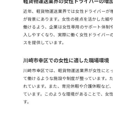
軽貨物運送業界の女性ドライバーの増
近年、軽貨物運送業界では女性ドライバーが
が背景にあります。女性の視点を活かした細
働けるよう、企業は女性専用のサポート体制
入しやすくなり、実際に働く女性ドライバー
スを提供しています。
川崎市幸区での女性に適した職場環境
女性
川崎市幸区では、軽貨物運送業界が女性にと
て働けるような施設や制度が整っています。
れています。また、育児休暇や介護休暇など
ています。このような環境があることで、女
す。