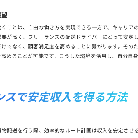
特産品を活かした配送サービスの提案
地域限定サービスのマーケティング戦略
展望
軽貨物配送フリーランスが知っておくべき法律と規制
働くことは、自由な働き方を実現できる一方で、キャリア
配送業に関する基本法令の概要
需要が高く、フリーランスの配送ドライバーにとって安定
フリーランスとしての契約書作成のポイント
だけでなく、顧客満足度を高めることに繋がります。その
税務申告と経理管理の基礎知識
を高めることが可能です。こうした環境を活用し、自分自
。
労働時間管理と健康管理の法的義務
車両や運送に関する交通法規の理解
配送業界における最新の法改正情報
ンスで安定収入を得る方法
横浜市西区で軽貨物配送フリーランスとしてのキャリアア
スキル向上のための研修参加法
物流業界でのキャリアパスの多様性
貨物配送を行う際、効率的なルート計画は収入を安定させ
成功フリーランスから学ぶ自己啓発