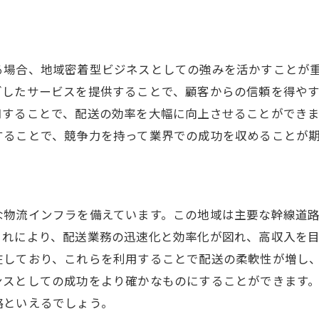
軽貨物配送フリーランスでの仕事の探し方とコツ
オンラインプラットフォームの活用法
る場合、地域密着型ビジネスとしての強みを活かすことが
口コミを活かした顧客開拓
ざしたサービスを提供することで、顧客からの信頼を得や
法人契約のメリットと交渉術
知することで、配送の効率を大幅に向上させることができ
適切な報酬設定と交渉テクニック
することで、競争力を持って業界での成功を収めることが
定期案件を獲得するためのアプローチ
ネットワークを広げる異業種交流会参加法
地域特性を活かした西区での配送戦略
な物流インフラを備えています。この地域は主要な幹線道
地域イベントを活用したビジネス展開
これにより、配送業務の迅速化と効率化が図れ、高収入を
地元企業とのパートナーシップ強化
在しており、これらを利用することで配送の柔軟性が増し
観光地への配送サービス提供の可能性
ンスとしての成功をより確かなものにすることができます
地元住民のニーズを満たす商品提案
略といえるでしょう。