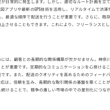
況が日常的に発生します。しかし、適切なルート計画を立
新しい技術を取り入れる柔軟性
図アプリや最新のGPS技術を活用し、リアルタイムで渋
ビジネス拡大のための資金調達法
れ、最適な順序で配送を行うことが重要です。さらに、既
地域コミュニティと連携したビジネス成長
向上させることもできます。これにより、フリーランスと
めには、顧客との長期的な関係構築が欠かせません。神奈
ことが重要です。定期的なコミュニケーションを心掛ける
能です。また、配送のクオリティを高めるためのフィード
対応は、信頼を生み、長期的な取引関係の基盤を築くこと
し続けることで、競争の激しい市場の中での差別化につな