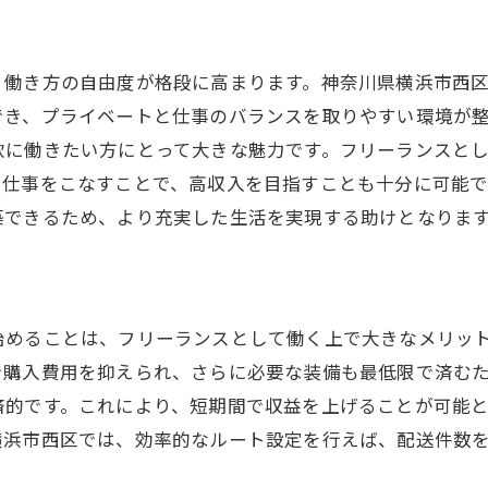
地域特性に応じたビジネス戦略
成功事例から学ぶフリーランスとしての心得
、働き方の自由度が格段に高まります。神奈川県横浜市西
失敗しないためのリスク管理
でき、プライベートと仕事のバランスを取りやすい環境が
新規顧客を獲得するマーケティング手法
軟に働きたい方にとって大きな魅力です。フリーランスと
定期顧客を増やすための信頼構築
に仕事をこなすことで、高収入を目指すことも十分に可能
築できるため、より充実した生活を実現する助けとなりま
配送業界のトレンドを取り入れる
都市部での軽貨物配送フリーランスの魅力と可能性
都市部ならではの多様なビジネスチャンス
地域経済に貢献するフリーランスの役割
始めることは、フリーランスとして働く上で大きなメリッ
で購入費用を抑えられ、さらに必要な装備も最低限で済む
横浜市西区でのネットワーク構築法
済的です。これにより、短期間で収益を上げることが可能
持続可能なビジネスモデルの構築
横浜市西区では、効率的なルート設定を行えば、配送件数
都市型物流のこれからの展望
地域密着型サービスの魅力