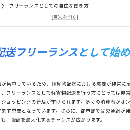
フリーランスとしての自由な働き方
軽貨物配送の初期投資が少ない魅力
地域密着型ビジネスの強み
横浜市西区の物流インフラ活用法
配送業界でのフリーランスのキャリア展望
配送フリーランスとして始
軽貨物配送フリーランスで安定収入を得る方法
効率的なルート計画の立て方
顧客との長期的な関係構築術
設が集中しているため、軽貨物配送における需要が非常に
収入を最大化するための時間管理法
り、フリーランスとして軽貨物配送を行う方にとっては非
繁忙期を活かした収入アップ術
トショッピングの普及が挙げられます。多くの消費者がオ
配送依頼を増やす営業テクニック
すます重要となっています。さらに、都市部では交通網が
競合との差別化を図るサービス提供
ても、報酬を最大化するチャンスが広がります。
神奈川県横浜市西区の軽貨物配送で成功する秘訣