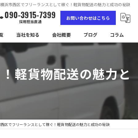
県横浜市西区でフリーランスとして稼ぐ！軽貨物配送の魅力と成功の秘訣
090-3915-7399
お問い合わせはこちら
採用担当直通
覧
当社を知る
会社概要
ブログ
コラム
女性
ぐ！軽貨物配送の魅力と
高収入
未経験
経験者
独立
市西区でフリーランスとして稼ぐ！軽貨物配送の魅力と成功の秘訣