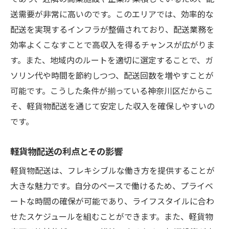
フレキシブルな働き方で生活の質を向上
送需要が非常に高いのです。このエリアでは、効率的な
配送スケジュールの組み方のコツ
配送を実現するインフラが整備されており、配送業務を
神奈川区でのミニマムストレス配送方法
効率よくこなすことで高収入を得るチャンスが広がりま
神奈川区の交通インフラを活かす軽貨物配送で
す。また、地域内のルートを適切に選定することで、ガ
高収入を実現する方法
ソリン代や時間を節約しつつ、配送回数を増やすことが
可能です。こうした条件が揃っている神奈川区だからこ
交通インフラが整う神奈川区での配送利点
そ、軽貨物配送を通じて安定した収入を確保しやすいの
インフラを活用した効率的な配送戦略
です。
神奈川区での配送ルートの選び方
交通利便性がもたらす時間短縮効果
軽貨物配送の利点とその影響
インフラを活かした高収入へのステップ
軽貨物配送は、フレキシブルな働き方を提供することが
効率的な交通網利用で配送スピードアップ
大きな魅力です。自分のペースで働けるため、プライベ
軽貨物配送でフレキシブルに働く神奈川県横浜
ートな時間の確保が可能であり、ライフスタイルに合わ
市神奈川区の新たな選択肢
せたスケジュールを組むことができます。また、軽貨物
フレキシブルな働き方の魅力と実現法