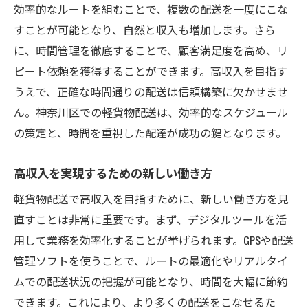
効率的なルートを組むことで、複数の配送を一度にこな
配送依頼が多い神奈川区軽貨物配送で高収入を
すことが可能となり、自然と収入も増加します。さら
得るためのポイント
に、時間管理を徹底することで、顧客満足度を高め、リ
依頼が絶えない神奈川区の配送事情
ピート依頼を獲得することができます。高収入を目指す
高収入を実現するための戦略的ポイント
うえで、正確な時間通りの配送は信頼構築に欠かせませ
配送依頼を増やすためのマーケティング技
ん。神奈川区での軽貨物配送は、効率的なスケジュール
術
の策定と、時間を重視した配達が成功の鍵となります。
神奈川区での市場動向と配送ニーズ
高収入を実現するための新しい働き方
軽貨物配送で収入を伸ばすための秘訣
神奈川県内での配送業務の展望
軽貨物配送で高収入を目指すために、新しい働き方を見
直すことは非常に重要です。まず、デジタルツールを活
初期投資が少ない軽貨物配送神奈川区で稼ぐチ
用して業務を効率化することが挙げられます。GPSや配送
ャンスを掴む
管理ソフトを使うことで、ルートの最適化やリアルタイ
低コストで始める配送ビジネスの魅力
ムでの配送状況の把握が可能となり、時間を大幅に節約
神奈川区での軽貨物配送の始め方
できます。これにより、より多くの配送をこなせるた