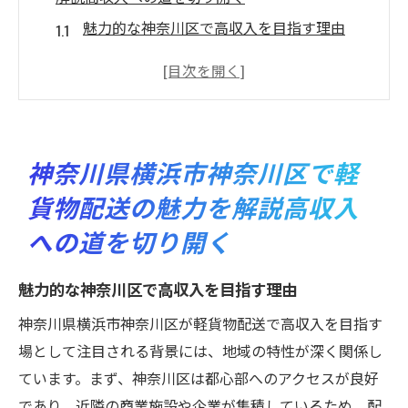
魅力的な神奈川区で高収入を目指す理由
軽貨物配送の利点とその影響
神奈川区の配送業界で成功するためのポイ
ント
高収入を実現するための新しい働き方
神奈川県横浜市神奈川区で軽
軽貨物配送を始めるための準備とステップ
貨物配送の魅力を解説高収入
神奈川区での軽貨物配送がもたらす社会的
への道を切り開く
意義
効率的なスケジュールで実現する軽貨物配送神
魅力的な神奈川区で高収入を目指す理由
奈川区での高収入ライフ
神奈川県横浜市神奈川区が軽貨物配送で高収入を目指す
時間管理と効率性が高収入の鍵
場として注目される背景には、地域の特性が深く関係し
神奈川区での配送ルートの最適化
ています。まず、神奈川区は都心部へのアクセスが良好
効率的なスケジュールで収入アップ
であり、近隣の商業施設や企業が集積しているため、配