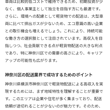
車両は比較的低コストで維持できるため、初期投資が少
自由なライフスタイルを叶える軽貨物配送
なく、個人事業主として独立を目指す方にも最適です。
さらに、環境への配慮として軽貨物での配送は、大型車
神奈川区で選ばれる働き方の新常識
両に比べて排出ガスが少ないため、エコ意識の高い企業
働きやすさを追求する軽貨物配送の利点
との取引機会も増えるでしょう。これにより、持続可能
フレキシブルワークで高収入を得る秘訣
な働き方の選択肢として注目されています。高収入を目
神奈川区での軽貨物配送が支持される理由
指しつつ、社会貢献できる点が軽貨物配送の大きな利点
神奈川区での軽貨物配送業務がもたらす高収入
であり、特に神奈川区での需要の高さにより、キャリア
の秘密を紐解く
アップの可能性も広がります。
高収入を生む軽貨物配送の裏側
成功者が語る神奈川区の配送業務の実態
神奈川区の配送業界で成功するためのポイント
高収入を獲得するためのビジネスモデル
神奈川県横浜市神奈川区で軽貨物配送による高収入を実
神奈川県内での収入安定につながる要因
現するためには、まず地域特性を理解することが重要で
す。このエリアは企業や住宅が多く集まっており、配送
配送業務で収入を最大化するコツ
依頼が途切れることが少ないのが魅力です。そのため、
神奈川区での軽貨物配送の成功事例