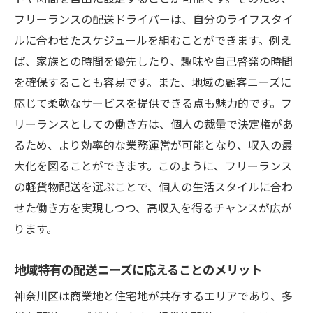
顧客満足度向上につながる配送手法
フリーランスの配送ドライバーは、自分のライフスタイ
フリーランスにおける効率的なルート選定
ルに合わせたスケジュールを組むことができます。例え
競争力を高めるための差別化戦略
ば、家族との時間を優先したり、趣味や自己啓発の時間
交通網が整った神奈川区での軽貨物配送の可能
を確保することも容易です。また、地域の顧客ニーズに
性
応じて柔軟なサービスを提供できる点も魅力的です。フ
リーランスとしての働き方は、個人の裁量で決定権があ
交通インフラを最大限に活用する方法
るため、より効率的な業務運営が可能となり、収入の最
地域内での効果的な配送ルートの発見
大化を図ることができます。このように、フリーランス
物流の流れを掴んで効率アップ
の軽貨物配送を選ぶことで、個人の生活スタイルに合わ
交通網整備と配送業界の未来
せた働き方を実現しつつ、高収入を得るチャンスが広が
神奈川区での市場動向とニーズ分析
ります。
交通網の利便性がもたらすビジネス拡大の
可能性
地域特有の配送ニーズに応えることのメリット
フリーランスでの軽貨物配送がライフスタイル
神奈川区は商業地と住宅地が共存するエリアであり、多
に与える影響