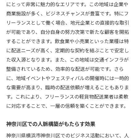
にとって非常に魅力的なエリアです。この地域は企業や
神奈川県内での顧客獲得法
商業施設が多く、ビジネスチャンスが豊富です。特にフ
収入を安定させる長期顧客との関係構築
リーランスとして働く場合、地元企業との直接的な取引
横浜市神奈川区での軽貨物配送が選ばれる理由
が可能であり、自分自身の努力次第で新たな顧客を開拓
地域密着型の信頼あるサービスの提供
することができます。飲食業や小売業といった業種は特
迅速かつ確実な配送が可能な立地条件
に配送ニーズが高く、定期的な契約を結ぶことで安定し
顧客ニーズに応じた柔軟なサポート体制
た収入源となります。また、この地域は交通インフラが
競合他社との差別化ポイント
整備されているため、効率的な配送が可能です。さら
地元企業とのパートナーシップの構築
に、地域イベントやフェスティバルの開催時には一時的
な需要が高まり、臨時の配送依頼が増えることもありま
選ばれるためのブランディング戦略
す。これにより、フリーランスの軽貨物配送業者は柔軟
軽貨物配送フリーランスが注目する神奈川県の
に対応することで、一層の信頼を築くことができます。
交通インフラ
物流効率を高める交通インフラの概要
神奈川区での人脈構築がもたらす効果
地域特性を活かした配送戦略の構築
神奈川県横浜市神奈川区でのビジネス活動において、人