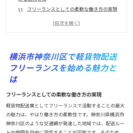
フリーランスとしての柔軟な働き方の実現
地域特有の配送ニーズに応えることのメリ
ット
豊富なビジネスチャンスが広がる環境
神奈川区での人脈構築がもたらす効果
横浜市神奈川区で軽貨物配送
軽貨物配送業で得られるやりがい
フリーランスを始める魅力と
地域密着型サービスの可能性
は
効率的な配送と高収入の両立フリーランス軽貨
物配送
フリーランスとしての柔軟な働き方の実現
効率化を支える最新テクノロジーの活用
軽貨物配送業としてフリーランスで活動することの最大
時間管理術で稼働率を最大化
の魅力は、やはり働き方の柔軟性です。神奈川県横浜市
高収入を実現するための価格設定のポイン
神奈川区のような交通網が発達した地域では、配送ルー
ト
トや時間を自由に設定することが可能です。そのため、