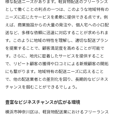
様な配送ニーズがあります。軽貨物配送のフリーランス
ワークライフバランスを実現する働き方
として働くことの利点の一つは、このような地域特有の
自己管理能力が問われるフリーランスの生
ニーズに応じたサービスを柔軟に提供できる点です。例
活
えば、商業施設からの大量の発注や、個人宅への小口配
送など、多様な依頼に迅速に対応することが求められま
自由な時間の使い方とその充実
す。このように地域の特性を理解し、適切な配送プラン
フリーランスが選ぶ健康的な働き方
を提案することで、顧客満足度を高めることが可能で
ライフスタイルに合った事業運営のコツ
す。さらに、地元に密着したサービスを提供すること
家庭と仕事を両立させるノウハウ
で、リピート顧客の獲得や口コミによる新規顧客の開拓
神奈川県横浜市で高収入を実現する軽貨物配送
にも繋がります。地域特有の配送ニーズに応えること
フリーランス
で、他の配送業者との差別化を図り、長期的なビジネス
高収入につながるビジネスモデルの確立
チャンスを掴むことができるでしょう。
成功事例から学ぶ収入アップの秘訣
豊富なビジネスチャンスが広がる環境
地域特化型サービスがもたらす収益性
フリーランスにおける利益率改善策
横浜市神奈川区は、軽貨物配送業におけるフリーランス