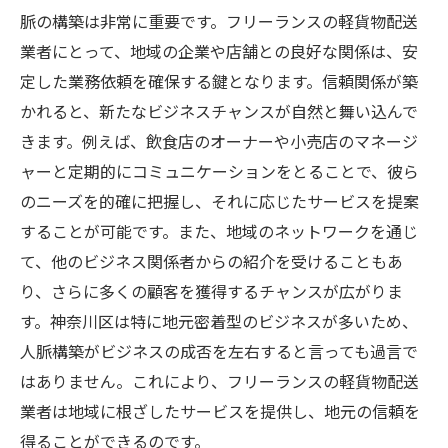
インフラ整備がもたらすビジネス機会
脈の構築は非常に重要です。フリーランスの軽貨物配送
交通網活用で広がる業務範囲
業者にとって、地域の企業や店舗との良好な関係は、安
神奈川県の交通政策と配送業界への影響
定した業務依頼を確保する鍵となります。信頼関係が築
インフラ強化に伴う新たな配送モデルの提
かれると、新たなビジネスチャンスが自然と舞い込んで
案
きます。例えば、飲食店のオーナーや小売店のマネージ
フリーランスとしての軽貨物配送で収入アップ
ャーと定期的にコミュニケーションをとることで、彼ら
を目指す方法
のニーズを的確に把握し、それに応じたサービスを提案
することが可能です。また、地域のネットワークを通じ
収入増加に直結するスキルアップ方法
て、他のビジネス関係者からの紹介を受けることもあ
効率的な営業活動で顧客を増やす手法
り、さらに多くの顧客を獲得するチャンスが広がりま
新規顧客獲得に向けたマーケティング戦術
す。神奈川区は特に地元密着型のビジネスが多いため、
定期的な業務改善で収益性を強化
人脈構築がビジネスの成否を左右すると言っても過言で
収入を最大化するための業務管理
はありません。これにより、フリーランスの軽貨物配送
フリーランスのための収入安定化計画
業者は地域に根ざしたサービスを提供し、地元の信頼を
得ることができるのです。