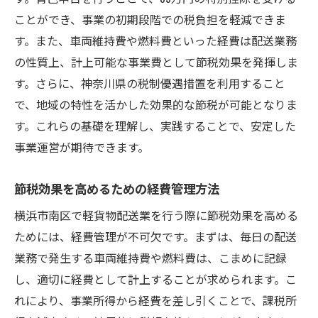
地元産品を活用したビジネスモデルの構築
ことができ、事業の初期段階での税負担を軽減できま
南区の地理的特性を踏まえた効率的なルー
す。また、車両維持費や燃料費といった経費は配送業務
ト設定
の性質上、計上可能な事業費として節税効果を発揮しま
税務専門家との連携で節税を最大化
す。さらに、神奈川県の税制優遇措置を利用すること
住宅地と商業地が共存する南区での配送計画と
で、地域の特性を活かした効果的な節税が可能となりま
節税の秘訣
す。これらの基礎を理解し、実践することで、安定した
事業運営が期待できます。
住宅地の特性を反映した配送戦略
商業施設との連携で配送効率を向上
節税効果を高めるための経費管理方法
時間帯別の配送計画で燃料費を節約
横浜市南区で軽貨物配送業を行う際に節税効果を高める
地域イベントに合わせた配送計画
ためには、経費管理が不可欠です。まずは、毎日の配送
柔軟な配送スケジュールの設定方法
業務で発生する車両維持費や燃料費は、こまめに記録
配送と節税のバランスをとるポイント
し、適切に経費として計上することが求められます。こ
軽貨物配送業者が知るべき神奈川県特有の節税
れにより、事業所得から経費を差し引くことで、課税所
ポイント