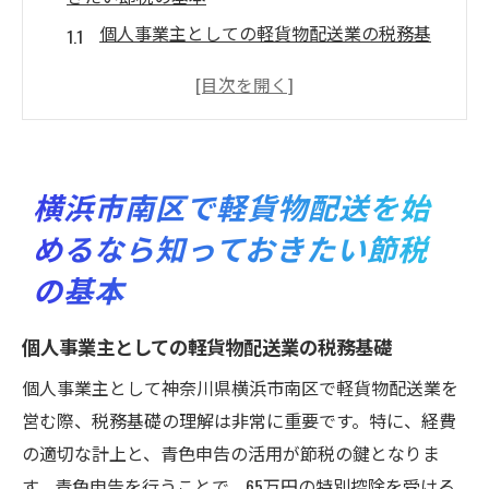
個人事業主としての軽貨物配送業の税務基
礎
節税効果を高めるための経費管理方法
青色申告と白色申告の違いを理解する
神奈川県での軽貨物配送に適した税控除制
横浜市南区で軽貨物配送を始
度
めるなら知っておきたい節税
自家用車を活用した節税テクニック
の基本
事業開始時に必要な税務申告のポイント
神奈川県の特性を活かした軽貨物配送の効果的
個人事業主としての軽貨物配送業の税務基礎
な節税戦略
個人事業主として神奈川県横浜市南区で軽貨物配送業を
地域密着型の配送ネットワーク構築法
営む際、税務基礎の理解は非常に重要です。特に、経費
神奈川県の税制優遇措置を利用する方法
の適切な計上と、青色申告の活用が節税の鍵となりま
地域特性を活かした経費削減術
す。青色申告を行うことで、65万円の特別控除を受ける