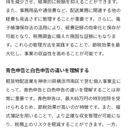
得を減少させ、結果的に税額を抑えることができます。
県内の税制優遇措置をフル活用
また、事務用品や通信費など、配送業務に関連する他の
事業に適した税務申告の選択肢
経費も見逃さずに管理することが重要です。さらに、電
子帳簿保存法の活用により、経費記録の効率化と保存が
地元特有の税控除の申請手続き
可能となり、税務調査に備えた強固な証拠にもなりま
神奈川県の支援制度を活用した資金調達
す。これらの管理方法を実践することで、節税効果を最
県内でのネットワーク構築によるコスト削
大化し、事業の収益性を高めることが可能です。
減
法人化による節税の可能性
青色申告と白色申告の違いを理解する
南区で効率的な配送を実現するための節税ノウ
軽貨物配送業を神奈川県横浜市南区で営む個人事業主に
ハウ
とって、青色申告と白色申告の違いを理解することは非
効率的なルート計画で燃費を節約
常に重要です。青色申告は、最大65万円の特別控除を受
配送車両の維持費を抑える方法
けられるため、節税効果が高いのが特徴です。また、複
地域密着型のビジネスコネクション作り
式簿記を用いることで、より正確な収支管理が可能にな
柔軟な労働時間制度の導入で人件費削減
り、税務上のリスクを軽減することができます。一方、