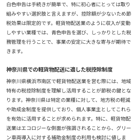
白色申告は手続きが簡単で、特に初心者にとっては取り
配送業務のデジタル化による効率化
組みやすい選択肢と言えますが、控除額が少ないため節
節税効果を高めるための契約形態見直し
税効果は限定的です。軽貨物配送業のように収入が変動
神奈川県横浜市南区でのビジネス成功に欠かせ
しやすい業種では、青色申告を選び、しっかりとした税
ない節税テクニック
務管理を行うことで、事業の安定に大きな寄与が期待で
神奈川県の税制に精通した税理士の活用
きます。
効果的なリース契約で経費を抑える
地元企業との連携でビジネスチャンス拡大
神奈川県での軽貨物配送に適した税控除制度
節税に有効な保険商品の選び方
神奈川県横浜市南区で軽貨物配送業を営む際には、地域
南区特有のビジネス支援制度を活用
特有の税控除制度を理解し活用することが節税の鍵とな
節税対策における最新情報の収集方法
ります。神奈川県は特定の業種に対して、地方税の軽減
や助成金制度を提供しており、個人事業主としてこれら
安定した収益を目指すための軽貨物配送業の節
を有効に活用することが求められます。特に、軽貨物配
税ガイド
送業はエコロジーな側面が強調されることから、グリー
収益確保のための価格設定戦略
ン車両導入に対する補助金制度の利用も検討に値しま