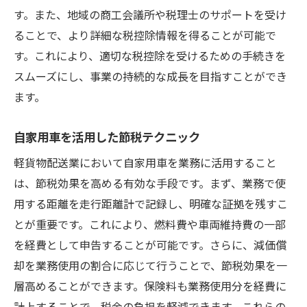
利益率を高めるためのコスト管理
す。また、地域の商工会議所や税理士のサポートを受け
長期的な節税計画の立案
ることで、より詳細な税控除情報を得ることが可能で
顧客満足度を高めるためのサービス改善
す。これにより、適切な税控除を受けるための手続きを
繁忙期と閑散期における収益管理
スムーズにし、事業の持続的な成長を目指すことができ
節税効果を高めるための経営分析
ます。
新たなビジネスチャンスを掴むための節税と配
自家用車を活用した節税テクニック
送戦略
新規顧客獲得に向けたマーケティング戦略
軽貨物配送業において自家用車を業務に活用すること
は、節税効果を高める有効な手段です。まず、業務で使
地域イベントを活用したプロモーション活
用する距離を走行距離計で記録し、明確な証拠を残すこ
動
とが重要です。これにより、燃料費や車両維持費の一部
現地商習慣に合わせたサービス展開
を経費として申告することが可能です。さらに、減価償
法人顧客向けの柔軟な契約提案
却を業務使用の割合に応じて行うことで、節税効果を一
節税効果を活かした投資戦略
層高めることができます。保険料も業務使用分を経費に
地域コミュニティとの連携でビジネス拡大
計上することで、税金の負担を軽減できます。これらの