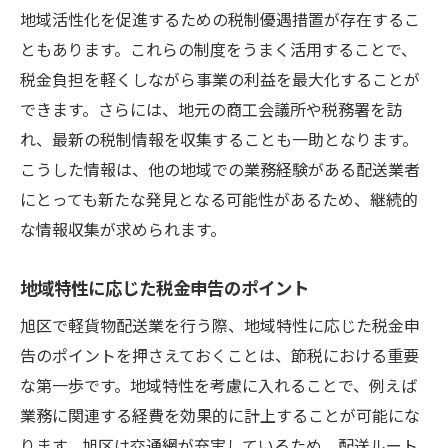
地域活性化を促進するための税制優遇措置が存在するこ
法
ともあります。これらの制度をうまく活用することで、
競合と差をつけるための税金管理テクニッ
税金負担を軽くしながら事業の利益を最大化することが
ク
できます。さらには、地元の商工会議所や税務署を訪
旭区の市場調査を活かした資産運用術
れ、最新の税制情報を収集することも一助となります。
業務用車両の維持費を節約する方法
こうした情報は、他の地域での業務経験がある配送業者
地元の顧客ニーズに応じた節税策
にとっても新たな発見となる可能性があるため、継続的
旭区の税優遇制度をフル活用するコツ
な情報収集が求められます。
効率的な節税でビジネスを加速させる方法
地域特性に応じた税金申告のポイント
神奈川県横浜市旭区で軽貨物配送業者が採るべ
き節税対策
旭区で軽貨物配送業を行う際、地域特性に応じた税金申
告のポイントを押さえておくことは、節税における重要
旭区の軽貨物配送に最適な会計ソフトの選
な第一歩です。地域特性を考慮に入れることで、例えば
び方
業務に関連する経費を効果的に計上することが可能にな
税理士との連携で得られる節税メリット
ります。旭区は交通網が充実しているため、配送ルート