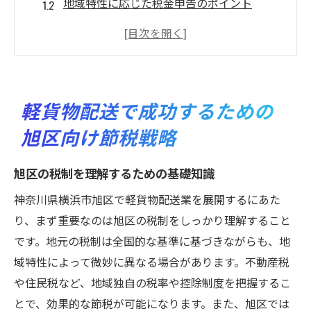
地域特性に応じた税金申告のポイント
旭区での節税に役立つ法的アドバイス
軽貨物業者が知っておくべき税制改正情報
地元の財務専門家と連携する利点
旭区での事業拡大に向けた節税準備
軽貨物配送で成功するための
地域特性を活かした旭区の軽貨物配送節税術
旭区向け節税戦略
旭区の交通インフラを活用した経費削減法
地域密着型の配送プランニングのメリット
旭区の税制を理解するための基礎知識
地理的特性を活かした効率的なルート設定
神奈川県横浜市旭区で軽貨物配送業を展開するにあた
地元企業と連携した節税と収益向上策
り、まず重要なのは旭区の税制をしっかり理解すること
旭区の商業エリアを狙った効果的な配送戦
です。地元の税制は全国的な基準に基づきながらも、地
略
域特性によって微妙に異なる場合があります。不動産税
や住民税など、地域独自の税率や控除制度を把握するこ
地域特性を活かしたコスト効率の高い配送
とで、効果的な節税が可能になります。また、旭区では
旭区で差をつける軽貨物配送の効率的な節税方