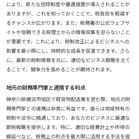
により、新たな控除制度や優遇措置が導入されることが
配送業者が活用すべき地域の税制特典
ありますが、これを知っておくことで、税負担を軽減す
地元の税務署との関係構築がもたらす利点
るチャンスが広がります。また、税務署の公式ウェブサ
節税に役立つ地元情報の収集術
イトや信頼できる税理士からの情報収集を怠らないこと
旭区のビジネス環境に合った節税対策
が重要です。これにより、税制改正によるビジネスへの
影響を最小限にし、持続的な成長を促進できます。さら
地域特性を反映した節税の具体例
に、最新の税制情報を元に、適切なビジネス戦略を立て
他社と差をつける旭区の軽貨物配送業者向け節
ることで、競争力を高めることが期待されます。
税戦略
競争優位を築くための節税アイデア
地元の財務専門家と連携する利点
旭区での独自戦略によるコスト削減法
神奈川県横浜市旭区で軽貨物配送業を営む際、地元の財
他社との差別化に繋がる税制活用術
務専門家との連携は非常に有益です。彼らは地域特有の
市場の変化に対応した柔軟な節税プラン
税制や法令に精通しており、あなたのビジネスに最適な
地域経済の動向を踏まえた節税アプローチ
節税戦略を提供します。特に、適切な経費計上や所得の
業界トレンドを取り入れた革新的な節税戦
繰延べなど、税務上の利点を最大限に活用する手法を提