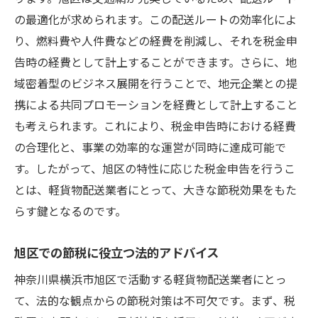
旭区特有のビジネス環境を考慮した税務戦
の最適化が求められます。この配送ルートの効率化によ
略
り、燃料費や人件費などの経費を削減し、それを税金申
経費を最大限活用した節税の実践例
告時の経費として計上することができます。さらに、地
地域の法令に基づいた正しい税務処理
域密着型のビジネス展開を行うことで、地元企業との提
税金を抑えて利益を最大化するための計画
携による共同プロモーションを経費として計上すること
旭区の地理を活用した軽貨物配送の節税プラン
も考えられます。これにより、税金申告時における経費
ニング
の合理化と、事業の効率的な運営が同時に達成可能で
旭区の地理的利点を活かした配送スケジュ
す。したがって、旭区の特性に応じた税金申告を行うこ
ール
とは、軽貨物配送業者にとって、大きな節税効果をもた
らす鍵となるのです。
地元の道路事情に応じたコスト削減策
効率的なルート設定による燃料費節約法
旭区での節税に役立つ法的アドバイス
地元のイベントカレンダーを活用した配送
神奈川県横浜市旭区で活動する軽貨物配送業者にとっ
最適化
て、法的な観点からの節税対策は不可欠です。まず、税
地域特化型のマーケティングと節税の関係