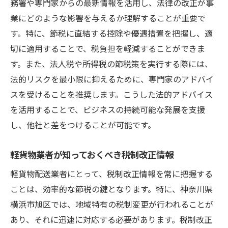
務署や専門家からの最新情報を活用し、法律の改正が事
地理的情報を活用した利益率向上策
業にどのような影響を与えるか理解することが重要で
利益を最大化！旭区での軽貨物配送における賢
す。特に、節税に直結する控除や優遇措置を把握し、適
い節税法
切に適用することで、税負担を軽減することができま
旭区での収益性を高めるための節税手法
す。また、法人税や所得税の節税策を実行する際には、
配送業に特化した税優遇策の活用法
法的リスクを最小限に抑えるために、専門家のアドバイ
財務安定性を維持するための賢い節税アプ
スを受けることを推奨します。こうした法的アドバイス
ローチ
を活用することで、ビジネスの持続可能な発展を支援
し、他社と差をつけることが可能です。
ビジネス成長をサポートする税務プランニ
ング
軽貨物業者が知っておくべき税制改正情報
短期間で利益向上を目指す節税の秘訣
軽貨物配送業者にとって、税制改正情報を常に把握する
長期的な成長を視野に入れた節税戦略
ことは、効率的な節税の鍵となります。特に、神奈川県
旭区の特性を活かした軽貨物配送の節税ポイン
横浜市旭区では、地域特有の税制変更が行われることが
ト解説
あり、それに迅速に対応する必要があります。税制改正
旭区特有の税務上の留意点を理解する