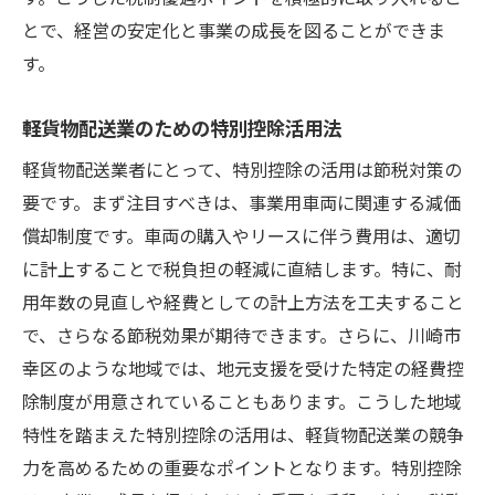
地域密着型サービスによるリピーター獲得
とで、経営の安定化と事業の成長を図ることができま
パートナーシップを活かした共同配送戦略
す。
物流ネットワークの最適化による節税効果
デジタルツールを使った効率的な業務管理
軽貨物配送業のための特別控除活用法
軽貨物配送を通じた地域特性を活かした節税テ
軽貨物配送業者にとって、特別控除の活用は節税対策の
クニック
要です。まず注目すべきは、事業用車両に関連する減価
地域分析によるターゲットマーケティング
償却制度です。車両の購入やリースに伴う費用は、適切
地元イベントへの参加がもたらす効果
に計上することで税負担の軽減に直結します。特に、耐
用年数の見直しや経費としての計上方法を工夫すること
地域ブランドを築くための施策
で、さらなる節税効果が期待できます。さらに、川崎市
地場産業との連携によるビジネス拡大
幸区のような地域では、地元支援を受けた特定の経費控
ローカルネットワークを利用した宣伝戦略
除制度が用意されていることもあります。こうした地域
地域特有の補助金・助成金情報の活用
特性を踏まえた特別控除の活用は、軽貨物配送業の競争
川崎市幸区で実践する軽貨物配送の効果的な節
力を高めるための重要なポイントとなります。特別控除
税方法