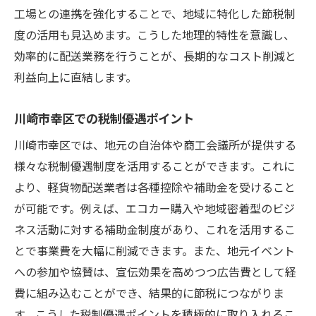
夫
工場との連携を強化することで、地域に特化した節税制
度の活用も見込めます。こうした地理的特性を意識し、
地元顧客ターゲティングによる営業拡大
効率的に配送業務を行うことが、長期的なコスト削減と
軽貨物配送による節税成功の秘訣川崎市幸区編
利益向上に直結します。
成功事例から学ぶ節税戦略
節税に効果的な収入と支出のバランス
川崎市幸区での税制優遇ポイント
個人事業主のための税務上の注意点
川崎市幸区では、地元の自治体や商工会議所が提供する
地域支援を活用した税負担軽減策
様々な税制優遇制度を活用することができます。これに
配送業の特性を活かした税制最適化
より、軽貨物配送業者は各種控除や補助金を受けること
資産管理による長期的な節税プラン
が可能です。例えば、エコカー購入や地域密着型のビジ
幸区での軽貨物配送と節税戦略の組み合わせで
ネス活動に対する補助金制度があり、これを活用するこ
効率アップ
とで事業費を大幅に削減できます。また、地元イベント
への参加や協賛は、宣伝効果を高めつつ広告費として経
業務効率化でコストを削減
費に組み込むことができ、結果的に節税につながりま
生産性向上を目指した節税方法
す。こうした税制優遇ポイントを積極的に取り入れるこ