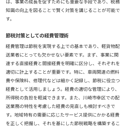
は、事業の成長を促すためにも重要な手段であり、税務
節税を実現するための第一歩
知識の向上を図ることで賢く対策を講じることが可能で
税制改正に対応した最新情報
す。
地域優遇税制の最大限活用
節税対策としての経費管理術
税務相談を通じた知識のアップデート
経費管理は節税を実現する上での基本であり、軽貨物配
特典やサービスに基づく節税法
送業者にとっても欠かせない要素です。まず、事業に関
計画的な資金運用による税制最適化
連する直接経費と間接経費を明確に区分し、それぞれを
地理的優位性を最大限に使った軽貨物配送業の
適切に計上することが重要です。特に、車両関連の燃料
節税術
費や保険料、修理代などは細かく記録し、節税に役立つ
地理的条件を活かした新サービス展開
経費として活用しましょう。経費の適切な管理により、
都心アクセスを考慮した配送効率化
所得税の負担を軽減できます。また、川崎市幸区での配
地域特色を考慮した価格設定
送業務の特性を考慮した経費の見直しも検討すべきで
交通状況に応じた配送時間の見直し
す。地域特有の需要に応じたサービス提供にかかる経費
地域イベントを起点とする集客戦略
を正しく把握し、それを基にした節税戦略を構築するこ