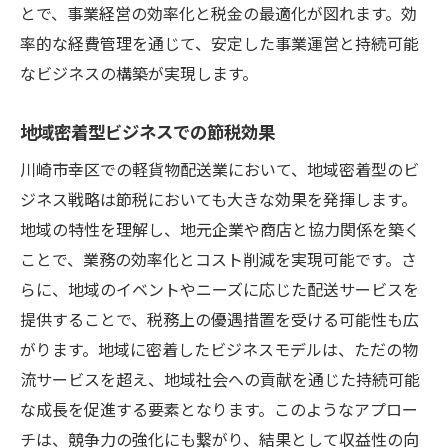
とで、事業経営の効率化と税金の最適化が図れます。効
インフラ設備を活用したコスト削減
率的な経費管理を通じて、安定した事業運営と持続可能
軽貨物配送業者が知っておくべき川崎市幸区で
なビジネスの構築が実現します。
の節税ポイント
軽貨物配送業に特化した税制ポイント
地域密着型ビジネスでの節税効果
地域経済の動向と節税の関係
川崎市幸区での軽貨物配送業において、地域密着型のビ
税務調査を回避するための準備
ジネス戦略は節税においても大きな効果を発揮します。
川崎市幸区特有の税制情報
地域の特性を理解し、地元企業や商店と協力関係を築く
専門家による節税相談の重要性
ことで、業務の効率化とコスト削減を実現可能です。さ
長期的視点での税制最適化の方法
らに、地域のイベントやニーズに応じた配送サービスを
提供することで、税務上の優遇措置を受ける可能性も広
がります。地域に密着したビジネスモデルは、ただの物
流サービスを超え、地域社会への貢献を通じた持続可能
な成長を促進する要素となります。このようなアプロー
チは、競争力の強化にも繋がり、結果として収益性の向