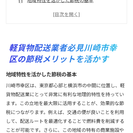
地域特性を活かした節税の基本
川崎市幸区での税制優遇ポイント
軽貨物配送業のための特別控除活用法
節税対策としての経費管理術
地域密着型ビジネスでの節税効果
軽貨物配送業者必見川崎市幸
川崎市幸区における節税の成功事例
区の節税メリットを活かす
川崎市幸区の地理的特徴を利用した軽貨物配送
の節税術
地域特性を活かした節税の基本
交通網を活用した効率的な配送計画
川崎市幸区は、東京都心部と横浜市の中間に位置し、軽
地理的優位性を生かした配送ルートの最適
貨物配送業にとって非常に有利な地理的特性を持ってい
化
ます。この立地を最大限に活用することが、効果的な節
配送時間を短縮するための地理活用法
税につながります。例えば、交通の便が良いことを利用
地域地形を考慮した燃料費削減術
して、配送ルートを最適化することで燃料費を削減する
都市計画に合わせた配送スケジュールの工
ことが可能です。さらに、この地域の特有の商業施設や