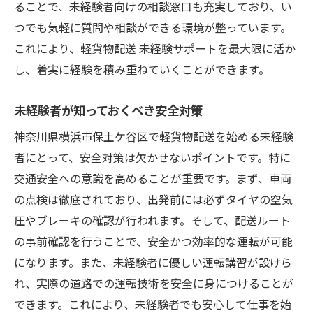
ることで、未経験者向けの相談窓口も充実しており、い
キャリアスタートを支えるネットワーク
つでも気軽に質問や相談ができる環境が整っています。
最初のステップを成功させるためのコツ
これにより、軽貨物配送 未経験サポートを最大限に活か
未経験者が最初に取り組むべきこと
し、着実に経験を積み重ねていくことができます。
支援制度を最大限に活用する方法
未経験者が知っておくべき安全対策
キャリアパスを考えるためのヒント
長期的なキャリア形成をサポートする仕組
神奈川県横浜市保土ケ谷区で軽貨物配送を始める未経験
み
者にとって、安全対策は欠かせないポイントです。特に
交通安全への意識を高めることが重要です。まず、車両
の点検は徹底されており、出発前には必ずタイヤの空気
圧やブレーキの確認が行われます。そして、配送ルート
の事前確認を行うことで、安全かつ効率的な運転が可能
になります。また、未経験者に優しい運転講習が設けら
れ、実際の道路での運転技術を安全に身につけることが
できます。これにより、未経験者でも安心して仕事を始