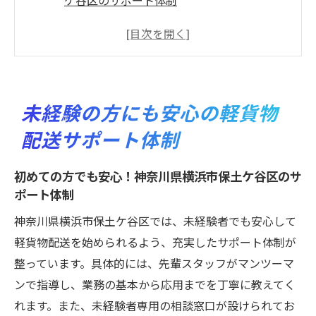
ケ谷区のサポート体制
未経験者向けのトレーニングプログラム
軽貨物配送を始めるための基本知識
地域密着型のサポート制度とは
未経験者が知っておくべき安全対策
未経験の方にも安心の軽貨物
柔軟な勤務体系で安心スタート
配送サポート体制
神奈川県横浜市保土ケ谷区で軽貨物配送を始め
る魅力
初めての方でも安心！神奈川県横浜市保土ケ谷区のサ
地域特有のメリットと魅力
ポート体制
配送業界でのキャリアパスの可能性
神奈川県横浜市保土ケ谷区では、未経験者でも安心して
保土ケ谷区での生活と仕事の両立
軽貨物配送を始められるよう、充実したサポート体制が
未経験者に優しい地域ネットワーク
整っています。具体的には、先輩スタッフがマンツーマ
ンで指導し、業務の基本から応用までを丁寧に教えてく
地域社会との繋がりを築く方法
れます。また、未経験者専用の相談窓口が設けられてお
交通アクセスの良さがもたらす利点