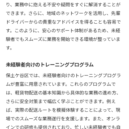
り、業務中に抱える不安や疑問をすぐに解消することが
未経験者を支える充実した相談窓口の設置
できます。さらに、地域のネットワークを活用し、先輩
心配事を解消する相談窓口の利用方法
ドライバーからの貴重なアドバイスを得ることも容易で
実際にあった相談事例とその解決策
す。このように、安心のサポート体制があるため、未経
専門スタッフによる個別サポート
験者でもスムーズに業務を開始できる環境が整っていま
相談窓口が提供する心強いアドバイス
す。
未経験者向けのよくある質問と回答
未経験者向けのトレーニングプログラム
相談窓口スタッフへのインタビュー
保土ケ谷区では、未経験者向けのトレーニングプログラ
先輩スタッフによる丁寧な指導でスムーズな業
ムが豊富に用意されています。これらのプログラムで
務開始
は、軽貨物配送の基本知識から具体的な業務の進め方、
先輩スタッフから学ぶ心得
さらに安全対策まで幅広く学ぶことができます。例え
現場での実践的な指導内容
ば、実際の配送ルートを模擬体験することによって、現
未経験者が陥りやすいミスとその回避策
場でのスムーズな業務遂行を支援します。また、オンラ
先輩スタッフの指導がもたらす安心感
インでの研修も提供されており、忙しい未経験者でも自