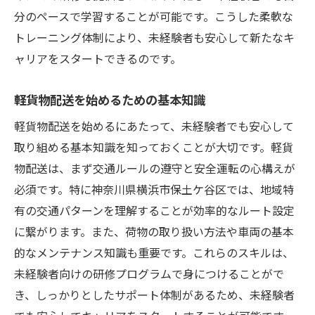
指導を通して得る自信とスキル
分のペースで学習することが可能です。こうした柔軟な
先輩スタッフとのコミュニケーション方法
トレーニング体制により、未経験者も安心して新たなキ
心理的サポートが充実未経験者の不安を解消
ャリアをスタートできるのです。
不安を和らげるメンタルサポート
軽貨物配送を始めるための基本知識
心理カウンセリングの重要性
軽貨物配送を始めるにあたって、未経験者でも安心して
ストレス管理のためのアドバイス
取り組める基本知識を知っておくことが大切です。軽貨
メンタルヘルスケアの取り組み事例
物配送は、まず交通ルールの遵守と安全運転の心構えが
未経験者が抱える心理的課題の解決策
必須です。特に神奈川県横浜市保土ケ谷区では、地域特
ポジティブな働き方をサポートする仕組み
有の交通パターンを理解することが効率的なルート設定
配送業界における未経験者向けのサポート内容
に繋がります。また、荷物の取り扱い方法や車両の基本
とは
的なメンテナンス知識も重要です。これらのスキルは、
業界全体での未経験者支援の現状
未経験者向けの研修プログラムで身につけることがで
トレーニングプログラムの種類と特徴
き、しっかりとしたサポート体制があるため、未経験者