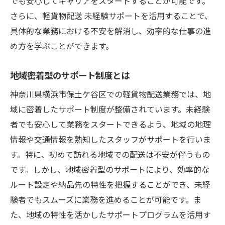
でも安心してキャリアをスタートすることが可能です。
配送業界の基礎知識とその習得方法
さらに、軽貨物配送 未経験サポートを活用することで、
未経験者が知っておくべき法律と規制
具体的な業務における不安を解消し、効率的な仕事の進
業界のプロから学ぶ成功へのアプローチ
め方を学ぶことができます。
サポート制度がもたらすキャリアアップの
機会
地域密着型のサポート制度とは
安心してスタートできる配送業務の基礎知識
神奈川県横浜市保土ケ谷区での軽貨物配送業務では、地
未経験者のための基礎知識ガイド
域に密着したサポート制度が整備されています。未経験
配送業務に必要な基本スキル
者でも安心して業務をスタートできるよう、地域の地理
具体的な業務フローと注意点
情報や交通情報を熟知したスタッフがサポートを行いま
安全運転のための基礎知識
す。特に、初めて訪れる地域での配送は不安が伴うもの
です。しかし、地域密着型のサポートにより、効率的な
初めての方でもできる効率的な時間管理法
ルート設定や納品先の特性を把握することができ、未経
基礎知識を学ぶためのおすすめ教材
験者でもスムーズに業務を進めることが可能です。ま
心強い支援でスムーズなキャリアスタートを実
た、地域の特性を活かしたサポートプログラムを活用す
現