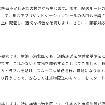
柔軟な働き方でライフスタイルを変える方法
に準備不足と確認の甘さから生じます。まず、配送ルート
として、地図アプリやナビゲーションツールの活用も推奨
フリーランスドライバーとしての働き方
は上に配置し、適切な梱包を確認します。さらに、顧客対
時間管理で得る自由
軽貨物配送がもたらすワークライフバランス
副業としての軽貨物配送の魅力
長期的なライフスタイル変化の実例
い要素です。横浜市港北区でも、道路運送法や労働基準法
家族との時間を大切にする方法
要です。これがないと業務を開始することはできません。
未経験者が成功するためのスキルとその磨き方
中のトラブルを避け、スムーズな業務遂行が可能になります
初心者が習得すべき基本スキル
かり行うことで、安心して軽貨物配送のキャリアをスター
顧客対応スキルを向上させる方法
効率的なコミュニケーションの取り方
状況判断能力を高める経験談
直結します。特に横浜市港北区では、住宅地と商業施設が