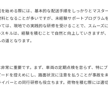
未経験者向けの研修プログラムとは
送を始める際には、基本的な配送手順をしっかりとマスタ
現地で頼れるサポート体制を知る
材料となることが多いですが、未経験サポートプログラム
プロのドライバーから学ぶスキル
いては、現地での実践的な研修を受けることで、スムーズ
フィードバックを活かしたスキルアップ
のスキルは、経験を積むことで自然と向上していきますが
成長を実感するための目標設定
への道となります。
業界内ネットワークの活用法
現地体験談で知る！軽貨物配送のリアルな一日
港北区での実際の配送ルートを覗く
は非常に重要です。まず、車両の定期点検を怠らず、特に
未経験者が感じた初日の印象
ピードを控えめにし、路面状況に注意を払うことが事故を
ライバーとの同行研修も役立ちます。荷物を積む際には適
軽貨物配送の一日の流れを知る
成功事例から学ぶ配送テクニック
現場でのトラブル事例とその対策
プロのドライバーが語る仕事のやりがい