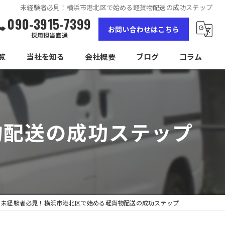
未経験者必見！横浜市港北区で始める軽貨物配送の成功ステップ
090-3915-7399
お問い合わせはこちら
採用担当直通
覧
当社を知る
会社概要
ブログ
コラム
女性
高収入
物配送の成功ステップ
未経験
経験者
独立
未経験者必見！横浜市港北区で始める軽貨物配送の成功ステップ