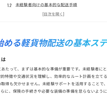
未経験者向けの基本的な配送手順
安全に配送を行うための注意点
初めての軽貨物配送で避けたいミス
軽貨物運送業界の法律知識
効率的なルート計画の立て方
始める軽貨物配送の基本ス
横浜市港北区での配送需要とその魅力を探る
港北区における配送需要の高いエリアとは
とは
商業施設が多い港北区の魅力
にあたって、まずは基本的な準備が重要です。未経験者に
住宅街と商業地が混在する地域特性
理的特徴や交通状況を理解し、効率的なルート計画を立て
地元のイベントとその影響
の取得も欠かせません。未経験サポートを活用することで
港北区の物流ネットワークの特徴
さらに、保険の手続きや必要な装備の準備を怠らないよう
配送需要を見極めるための市場分析
未経験からプロへ！サポート体制を活用した成長法