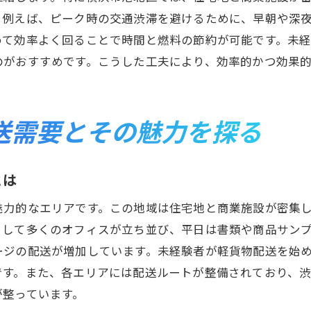
日々の業務でスキルを磨くコツ
。例えば、ピーク時の交通渋滞を避けるために、早朝や深
自己投資としてのスキルアップ方法
めて効率よく回ることで時間と燃料の節約が可能です。未
軽貨物配送のキャリアパスを描くためのヒント
のがおすすめです。こうした工夫により、効率的かつ効果
軽貨物配送から始まるキャリアの広がり
将来のキャリアプランニング方法
送需要とその魅力を探る
成功するドライバーのキャリアパス事例
キャリアアップのための資格取得
業界内でのキャリアチェンジの可能性
とは
自己成長のための目標設定
魅力的なエリアです。この地域は住宅地と商業施設が密集
横浜市港北区で軽貨物配送を始めるための準備
として多くのオフィスが立ち並び、平日は書類や商品サン
港北区での車両選びのポイント
ージの配送が増加しています。未経験者が軽貨物配送を始
配送エリアの下見と地域理解
です。また、各エリアには配送ルートが整備されており、
が整っています。
効果的なマーケティング戦略