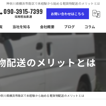
神奈川県横浜市南区で未経験から始める軽貨物配送のメリットとは
090-3915-7399
お問い合わせはこちら
採用担当直通
覧
当社を知る
会社概要
ブログ
コラム
女性
高収入
物配送のメリットとは
未経験
経験者
独立
神奈川県横浜市南区で未経験から始める軽貨物配送のメリットとは