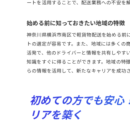
ロー
ートを活用することで、配送業務への不安を
需要
未経験で
始める前に知っておきたい地域の特徴
成功
神奈川県横浜市南区で軽貨物配送を始める前
お客
トの選定が容易です。また、地域には多くの
効率
活発で、他のドライバーと情報を共有しやす
知識をすぐに得ることができます。地域の特
スト
らの情報を活用して、新たなキャリアを成功
業界
フィ
神奈川県
初めての方でも安心
地域
リアを築く
将来
軽貨