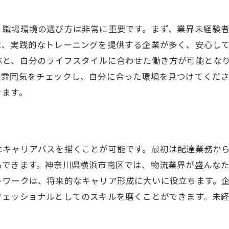
事業主としての可能性
社会への貢献とその意義
、職場環境の選び方は非常に重要です。まず、業界未経験
術の導入による働き方改革
は、実践的なトレーニングを提供する企業が多く、安心し
ぶと、自分のライフスタイルに合わせた働き方が可能とな
の雰囲気をチェックし、自分に合った環境を見つけてくだ
きます。
なキャリアパスを描くことが可能です。最初は配達業務か
もできます。神奈川県横浜市南区では、物流業界が盛んな
トワークは、将来的なキャリア形成に大いに役立ちます。
フェッショナルとしてのスキルを磨くことができます。未