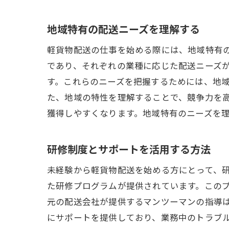
未経験者
地域特有の配送ニーズを理解する
スタ
軽貨物配送の仕事を始める際には、地域特有
必要
であり、それぞれの業種に応じた配送ニーズ
初日
す。これらのニーズを把握するためには、地
配送
た、地域の特性を理解することで、競争力を
初期
獲得しやすくなります。地域特有のニーズを
長く
配送需要
研修制度とサポートを活用する方法
配送
未経験から軽貨物配送を始める方にとって、
効果
た研修プログラムが提供されています。この
需要
元の配送会社が提供するマンツーマンの指導
競合
にサポートを提供しており、業務中のトラブ