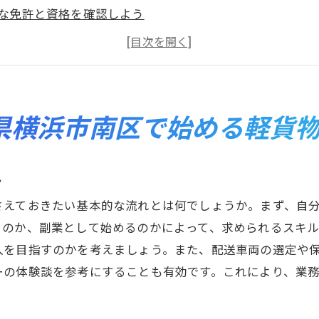
な免許と資格を確認しよう
ての配送ルートの選び方
特有の配送ニーズを理解する
制度とサポートを活用する方法
る前に知っておきたい地域の特徴
県横浜市南区で始める軽貨
方でも安心！軽貨物配送で神奈川県横浜市南区の新しいキ
者に優しい職場環境の選び方
れ
リアパスと成長機会を考える
さえておきたい基本的な流れとは何でしょうか。まず、自
験でも高収入を目指すには
くのか、副業として始めるのかによって、求められるスキ
とのコミュニケーションを円滑にする方法
入を目指すのかを考えましょう。また、配送車両の選定や
物配送業界の現状と未来
ーの体験談を参考にすることも有効です。これにより、業
に貢献するやりがいを感じる瞬間
横浜市南区で未経験から始める軽貨物配送の魅力と挑戦