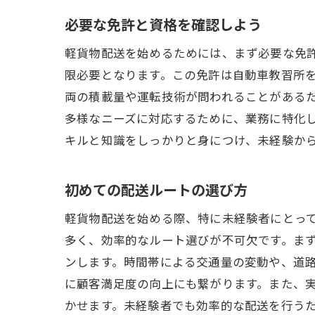
軽貨
必要な免許と資格を確認しよう
未経
軽貨物配送を始めるためには、まず必要な免
柔軟
限必要となります。この免許は自動車教習所
配送
両の積載量や運転技術が問われることがある
仕事
多様なニーズに対応するために、業務に特化
キルと知識をしっかりと身につけ、未経験か
先輩
横浜市南
初めての配送ルートの選び方
勤務
副業
軽貨物配送を始める際、特に未経験者にとっ
多く、効率的なルート選びが不可欠です。ま
仕事
ンします。時間帯による交通量の変動や、道
自分
に顧客満足度の向上にも繋がります。また、
軽貨
かせます。未経験者でも効率的な配送を行う
自主