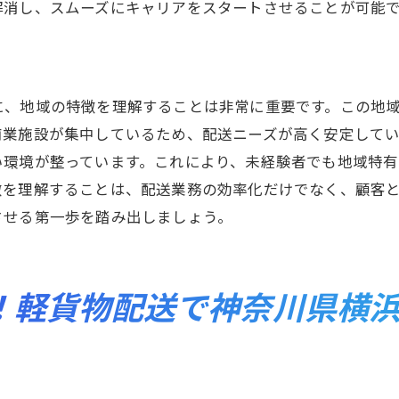
カルコミュニティの重要性
解消し、スムーズにキャリアをスタートさせることが可能
に応じたサービス向上の工夫
も大丈夫！神奈川県横浜市南区で成功する軽貨物配送のコ
者が語る軽貨物配送のコツ
に、地域の特徴を理解することは非常に重要です。この地
様から信頼を得るために
商業施設が集中しているため、配送ニーズが高く安定して
的な時間管理のテクニック
い環境が整っています。これにより、未経験者でも地域特
徴を理解することは、配送業務の効率化だけでなく、顧客
レスを軽減するためのアドバイス
させる第一歩を踏み出しましょう。
知識を深めるための学び方
ードバックを活かした成長戦略
横浜市南区で未経験から始める軽貨物配送のメリットと未
！軽貨物配送で神奈川県横
に根差した仕事の魅力
性のあるキャリアパスの探求
物配送業界の今後の展望