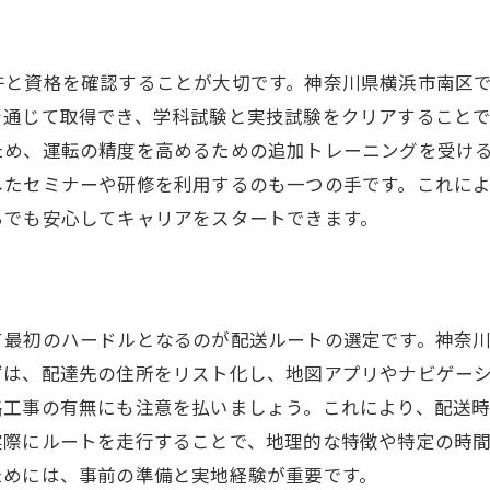
物配送の魅力とは？
験者が直面する主な挑戦
許と資格を確認することが大切です。神奈川県横浜市南区
な働き方のメリット
を通じて取得でき、学科試験と実技試験をクリアすること
中の安全を確保するために
ため、運転の精度を高めるための追加トレーニングを受け
を通じて得られるスキル
したセミナーや研修を利用するのも一つの手です。これに
らでも安心してキャリアをスタートできます。
のアドバイスで乗り越える方法
区で叶える柔軟な働き方！未経験者向け軽貨物配送の始め
時間の自由度の高さを活かす
として軽貨物配送を始める利点
て最初のハードルとなるのが配送ルートの選定です。神奈
ずは、配達先の住所をリスト化し、地図アプリやナビゲー
とプライベートのバランスを取る方法
路工事の有無にも注意を払いましょう。これにより、配送
自身のペースで働くためのヒント
実際にルートを走行することで、地理的な特徴や特定の時
物配送で得られるライフスタイルの変化
ためには、事前の準備と実地経験が重要です。
性を持った働き方を実現する