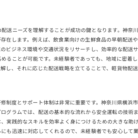
必見！横浜市南区で軽貨物配送をスタートするための基本
ートに必要な準備とステップ
の配送ニーズを理解することが成功の鍵となります。神奈
な車両とその選び方
が存在します。例えば、飲食業向けの生鮮食品の早朝配送
を迎えるための心構え
域のビジネス環境や交通状況をリサーチし、効率的な配送
ルートの最適化方法
高めることが可能です。未経験者であっても、地域に密着
費用を抑えるためのポイント
理解し、それに応じた配送戦略を立てることで、軽貨物配
続けるための健康管理法
の高い横浜市南区で未経験から始める軽貨物配送のステッ
需要の背景と理由を理解する
研修制度とサポート体制は非常に重要です。神奈川県横浜
的なマーケットリサーチのやり方
プログラムでは、配送の基本的な流れから安全運転の技術
に応えるための戦略立案
は、実践的なスキルを効率よく身につけるための大きな助
との差別化を図る方法
ルにも迅速に対応してくれるので、未経験者でも安心して