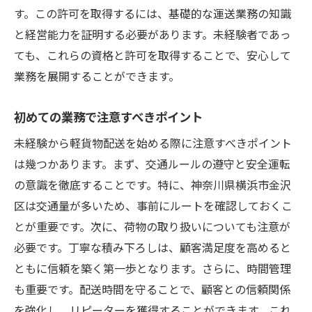
す。この許可を取得するには、基礎的な運送業務の知識
安心してスタート！未経験者のための軽貨物配
と経営能力を証明する必要があります。未経験者であっ
送ガイド
ても、これらの資格と許可を取得することで、安心して
初めての荷物運搬のコツ
業務を展開することができます。
事故を未然に防ぐための安全対策
プロが教える荷物の扱い方
初めての業務で注意すべきポイント
効率の良い梱包・積載方法
未経験から軽貨物配送を始める際に注意すべきポイント
現役ドライバーのアドバイス
は幾つかあります。まず、交通ルールの遵守と安全運転
未経験者向けの研修とトレーニング
の意識を徹底することです。特に、神奈川県横浜市金沢
高収入を目指す！金沢区での軽貨物配送で成功
区は交通量が多いため、事前にルートを確認しておくこ
するための秘訣
とが重要です。次に、荷物の取り扱いについても注意が
必要です。丁寧な積み下ろしは、顧客満足度を高めると
収入を最大化するための戦略
ともに信頼を築く第一歩となります。さらに、時間管理
配送効率を上げる時間管理術
も重要です。配送時間を守ることで、顧客との信頼関係
報酬を高める交渉力の磨き方
を強化し、リピーターを獲得することができます。これ