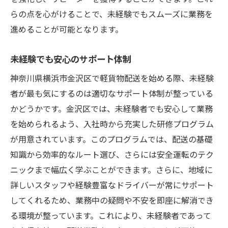
リピーターを増やすサービス向上策
らの点を心がけることで、未経験でもスムーズに業務を
稼働時間を増やすスケジュール調整
進めることが可能となります。
顧客満足度を高める接客術
効率的なルート計画で収入アップ！未経験者に
未経験でも安心のサポート体制
おすすめの方法
神奈川県横浜市金沢区で軽貨物配送を始める際、未経験
ルートプランニングの基本
者が最も気にするのは適切なサポート体制が整っている
最新のナビゲーション技術を活用
かどうかです。金沢区では、未経験者でも安心して業務
を始められるよう、入社時から充実した研修プログラム
交通のピークを避ける時間帯の選び方
が用意されています。このプログラムでは、配送の基礎
燃費を考慮した車両運用方法
知識から効率的なルート選び、さらには安全運転のテク
効率的なルートを見つけるためのツール
ニックまで幅広く学ぶことができます。さらに、地域に
無駄のない配送スケジュール作成
詳しいスタッフや経験豊富なドライバーが常にサポート
金沢区でフレキシブルな働き方を実現する軽貨
してくれるため、業務中の疑問や不安を即座に解消でき
物配送の可能性
る環境が整っています。これにより、未経験者であって
自由な時間設定が可能な働き方