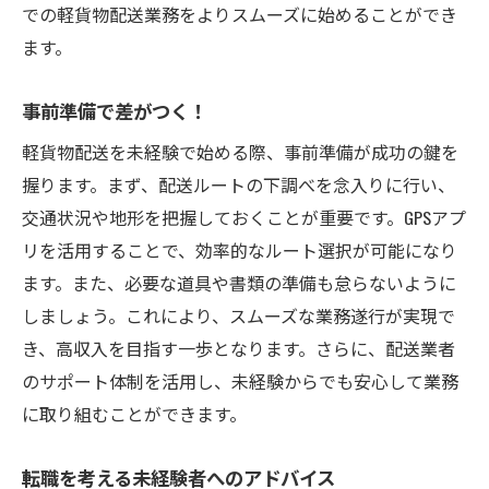
での軽貨物配送業務をよりスムーズに始めることができ
未経験からプロへ！軽貨物配送でのキャリアア
ます。
ップの道
初級から上級へステップアップする方法
事前準備で差がつく！
資格取得を通じたスキル向上
軽貨物配送を未経験で始める際、事前準備が成功の鍵を
経験を活かしたキャリアパス
握ります。まず、配送ルートの下調べを念入りに行い、
リーダーシップを発揮できる場面
交通状況や地形を把握しておくことが重要です。GPSアプ
業界内でのネットワーク構築
リを活用することで、効率的なルート選択が可能になり
将来を見据えたスキルセットの構築
ます。また、必要な道具や書類の準備も怠らないように
しましょう。これにより、スムーズな業務遂行が実現で
き、高収入を目指す一歩となります。さらに、配送業者
のサポート体制を活用し、未経験からでも安心して業務
に取り組むことができます。
転職を考える未経験者へのアドバイス