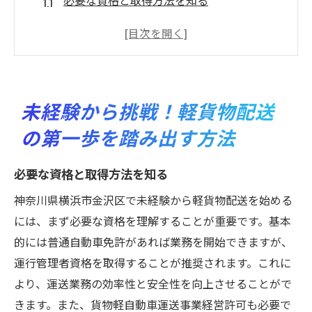
必要な資格と取得方法を知る
初めての業務で注意すべきポイント
未経験でも安心のサポート体制
軽貨物配送業者の選び方
事前準備で差がつく！
未経験から挑戦！軽貨物配送
転職を考える未経験者へのアドバイス
の第一歩を踏み出す方法
神奈川県横浜市金沢区で未経験から始める軽貨
物配送の魅力
必要な資格と取得方法を知る
金沢区ならではの物流の特性
神奈川県横浜市金沢区で未経験から軽貨物配送を始める
地域密着型配送のメリット
には、まず必要な資格を理解することが重要です。基本
軽貨物配送で得られる収入の可能性
的には普通自動車免許があれば業務を開始できますが、
金沢区内の主要配送ルート
運行管理者資格を取得することが推奨されます。これに
地元企業との関係構築
より、運送業務の効率性と安全性を向上させることがで
きます。また、貨物軽自動車運送事業経営許可も必要で
地域イベントでの配送ニーズ