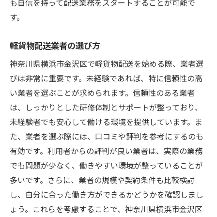
も自信を持って配送業務をスタートすることが可能で
副業としての軽貨物配送の魅力
す。
短時間勤務の選択肢
軽貨物配送業者の選び方
ライフスタイルに合わせた働き方
神奈川県横浜市金沢区で軽貨物配送を始める際、業者選
契約形態別の働き方の違い
びは非常に重要です。未経験であれば、特に信頼性の高
家族との時間を大切にする方法
い業者を選ぶことが求められます。信頼性のある業者
地域特性を活かす！金沢区での軽貨物配送の始
は、しっかりとした研修体制とサポートが整っており、
め方
未経験者でも安心して働ける環境を提供しています。ま
地域の特性を理解した戦略
た、業者を選ぶ際には、口コミや評判を参考にするのも
地元コミュニティとの連携
有効です。利用者からの評判が良い業者は、実際の業務
季節やイベントに応じた業務
でも問題が少なく、働きやすい環境が整っていることが
地域の需要を把握する情報収集術
多いです。さらに、業者の規模や契約条件も比較検討
地元の特産品配送の可能性
し、自分に合った働き方ができるかどうかを確認しまし
ょう。これらを考慮することで、神奈川県横浜市金沢区
地域貢献型ビジネスでの成功例