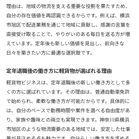
理由は、地域の物流を支える重要な役割を果たすため、
神奈川県横浜市旭区で叶う新しい働き方
自分の存在価値を再認識できるからです。例えば、横浜
旭区で実現できる軽貨物開業の新たな働き
市旭区で配送業務を通じて地域に貢献し、感謝の言葉を
方
直接受け取ることで、やりがいのある毎日を送る方が増
地域密着型の軽貨物事業がもたらすメリッ
えています。定年後も新しい価値を見出し、前向きな
ト
日々を築きたい方に最適な選択肢です。
定年退職後でも始めやすい旭区の軽貨物環
境
定年退職後の働き方に軽貨物が選ばれる理由
軽貨物配送で地域に貢献する新しい選択肢
軽貨物ビジネスは、定年退職後の新しい働き方として多
旭区の特性を活かした軽貨物開業の魅力
くの方に選ばれています。その理由は、普通自動車免許
現役世代と交流できる軽貨物の仕事体験
で始められ、柔軟な働き方が可能だからです。具体的に
軽貨物で地域密着の仕事に挑戦する方法
は、自分のペースで勤務時間や案件を選べる自由度があ
り、家族や趣味との両立も実現できます。神奈川県横浜
地域密着型軽貨物で定年退職後も活躍でき
市旭区のような物流需要のある地域では、安定した仕事
る秘訣
量が見込める点も魅力です。自分らしい働き方を求める