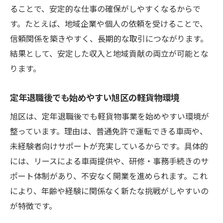
る
ることで、安定的な仕事の確保がしやすくなるからで
す。たとえば、地域企業や個人の依頼を受けることで、
個人事業主の軽貨物で収入を守るための対
信頼関係を築きやすく、長期的な取引につながります。
策
結果として、安定した収入と地域貢献の両立が可能とな
旭区で軽貨物開業を成功させるポイント
ります。
旭区で軽貨物開業を成功に導く重要ポイン
ト
定年退職後でも始めやすい旭区の軽貨物環境
定年退職後からでも稼げる旭区の働き方と
旭区は、定年退職後でも軽貨物事業を始めやすい環境が
は
整っています。理由は、普通免許で運転できる車両や、
地域密着で強みを活かす軽貨物開業戦略
未経験者向けサポートが充実しているからです。具体的
軽貨物開業の成功事例から学ぶ実践的アド
には、リースによる車両提供や、研修・事務手続きのサ
バイス
ポート体制があり、不安なく開業を進められます。これ
旭区で選ばれる軽貨物ドライバーの特徴と
により、年齢や経験に関係なく新たな挑戦がしやすいの
は
が特徴です。
今から始める軽貨物で旭区の未来を切り開