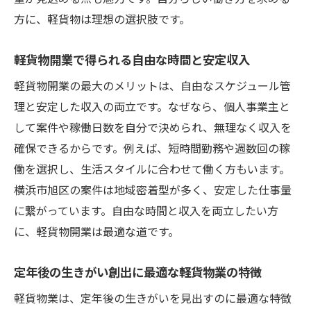
旭区で求められる軽貨物ドライバーの役割
方に、軽貨物は理想の選択肢です。
と魅力
軽貨物を活用した地域との繋がりの築き方
軽貨物開業で得られる自由な時間と安定収入
未経験から地域密着軽貨物業に挑戦する流
軽貨物開業の最大のメリットは、自由なスケジュール管
れ
理と安定した収入の両立です。なぜなら、個人事業主と
地域社会に貢献する軽貨物ドライバーへの
して案件や稼働日数を自分で決められ、無理なく収入を
道
確保できるからです。例えば、短時間勤務や週数回の稼
定年退職後に地域と関わる軽貨物開業の意
働を選択し、生活スタイルに合わせて働く方もいます。
義
横浜市旭区の案件は地域密着型が多く、安定した仕事量
未経験からでも安心の軽貨物開業ステップ
に繋がっています。自由な時間と収入を両立したい方
未経験から始める軽貨物開業の基本ステッ
に、軽貨物開業は最適な道です。
プ解説
定年後の生きがい創出に最適な軽貨物業の特徴
定年退職後でも安心な軽貨物の始め方ガイ
ド
軽貨物業は、定年後の生きがいを見出すのに最適な特徴