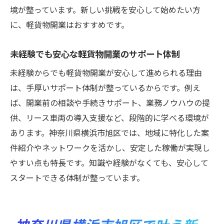
例
境が整っています。新しい挑戦を安心して始めたい方
軽貨物・定年退職後の独立成功事例を徹底
に、軽貨物開業はおすすめです。
紹介
未経験でも安心な軽貨物開業のサポート体制
普通免許活用で広がる軽貨物開業の可能性
独立後も安心な軽貨物サポートと実践ノウ
未経験からでも軽貨物開業が安心して進められる理由
ハウ
は、手厚いサポート体制が整っているからです。例え
リース車両を活用した柔軟な働き方の秘訣
ば、開業前の相談や手続きサポート、業務ノウハウの提
供、リース車両の導入支援など、段階的に学べる環境が
リース車両活用で広がる軽貨物・定年退職
あります。神奈川県横浜市旭区では、地域に特化した案
後の選択肢
件紹介やネットワークを活かし、安定した稼働が実現し
軽貨物開業で活躍するリース車両の利点と
やすい点も特長です。知識や経験がなくても、安心して
活用法
スタートできる体制が整っています。
定年退職後におすすめのリース車両導入ポ
イント
柔軟な働き方を実現するリース車両の選び