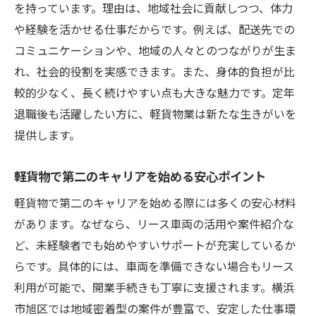
軽貨物開業に必要な準備と心構えを詳しく
を持っています。理由は、地域社会に貢献しつつ、体力
紹介
や経験を活かせる仕事だからです。例えば、配送先での
コミュニケーションや、地域の人々とのつながりが生ま
軽貨物・定年退職後でも学びやすいサポー
れ、社会的役割を実感できます。また、身体的負担が比
ト体制
較的少なく、長く続けやすい点も大きな魅力です。定年
普通免許でできる軽貨物開業の手続きポイ
退職後も活躍したい方に、軽貨物業は新たな生きがいを
ント
提供します。
未経験者におすすめの軽貨物研修やサポー
ト
軽貨物で第二のキャリアを始める安心ポイント
普通免許で始める定年後の独立ストーリー
軽貨物で第二のキャリアを始める際には多くの安心材料
普通免許だけで叶う定年後の軽貨物独立体
があります。なぜなら、リース車両の活用や案件紹介な
験談
ど、未経験者でも始めやすいサポートが充実しているか
軽貨物で始める定年退職後の新しいキャリ
らです。具体的には、車両を準備できない場合もリース
ア形成
利用が可能で、開業手続きも丁寧に支援されます。横浜
定年後に普通免許で挑戦できる独立の具体
市旭区では地域密着型の案件が豊富で、安定した仕事環