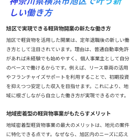
神奈川県横浜市旭区で叶う新
方
しい働き方
軽貨物×リース車両で始める新しい働き方提
案
旭区で実現できる軽貨物開業の新たな働き方
未経験者にも安心なリース車両サポート体
旭区で軽貨物を活用した開業は、定年退職後の新しい働
制
き方として注目されています。理由は、普通自動車免許
個人事業主として安定収入を得るコツ
があれば未経験でも始めやすく、個人事業主として自分
軽貨物・定年退職後に安定収入を確保する
のペースで働けるからです。例えば、リース車両の活用
方法
やフランチャイズサポートを利用することで、初期投資
個人事業主として成功する軽貨物経営の秘
を抑えつつ安定した収入を目指せます。これにより、地
訣
域に根ざしながら自立した働き方が実現できるのです。
軽貨物開業で高収入を目指すための工夫と
地域密着型の軽貨物事業がもたらすメリット
は
定年後の収入アップに役立つ軽貨物活用術
地域密着型軽貨物事業の最大のメリットは、地元の案件
安定した案件選びで軽貨物収入を最大化す
に特化できる点です。なぜなら、旭区内のニーズに応え