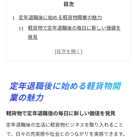
目次
定年退職後に始める軽貨物開業の魅力
軽貨物で定年退職後の毎日に新しい価値を
発見
定年退職後の働き方に軽貨物が選ばれる理
由
軽貨物開業で得られる自由な時間と安定収
入
定年退職後に始める軽貨物開
定年後の生きがい創出に最適な軽貨物業の
業の魅力
特徴
軽貨物で第二のキャリアを始める安心ポイ
軽貨物で定年退職後の毎日に新しい価値を発見
ント
定年退職後の生活に軽貨物ビジネスを取り入れること
未経験でも安心な軽貨物開業のサポート体
で、日々の充実感や社会とのつながりを実感できます。
制