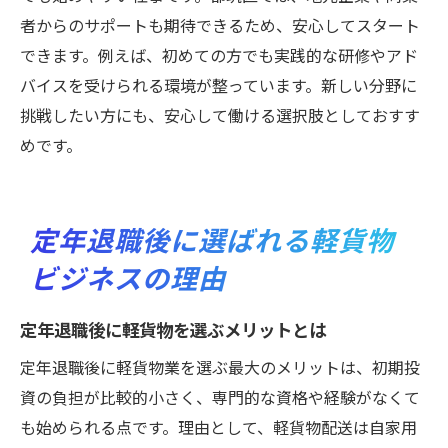
都筑区で軽貨物を始める方へ実践的アドバイス
者からのサポートも期待できるため、安心してスタート
地元密着型で信頼を築く営業方法とは
できます。例えば、初めての方でも実践的な研修やアド
バイスを受けられる環境が整っています。新しい分野に
軽貨物・定年退職後の働き方の選び方
挑戦したい方にも、安心して働ける選択肢としておすす
収入を安定させるための継続的学びの重要
めです。
性
失敗を回避するための事前準備ポイント
都筑区で活きるネットワーク作りのコツ
定年退職後に選ばれる軽貨物
将来を見据えた軽貨物ビジネスの工夫
ビジネスの理由
定年退職後に軽貨物を選ぶメリットとは
定年退職後に軽貨物業を選ぶ最大のメリットは、初期投
資の負担が比較的小さく、専門的な資格や経験がなくて
も始められる点です。理由として、軽貨物配送は自家用