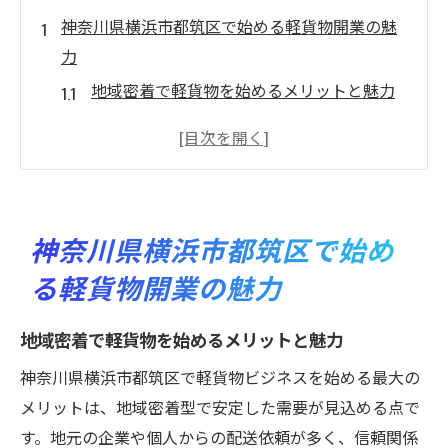
神奈川県横浜市都筑区で始める軽貨物開業の魅
力
地域密着で軽貨物を始めるメリットと魅力
都筑区の配送需要と軽貨物の将来性を解説
軽貨物・定年退職後の新たな働き方の選択
肢
安定収入を目指せる開業ポイントの紹介
神奈川県横浜市都筑区で始め
都筑区ならではの軽貨物開業環境を知る
る軽貨物開業の魅力
未経験から始める軽貨物の魅力と安心感
定年退職後に選ばれる軽貨物ビジネスの理由
地域密着で軽貨物を始めるメリットと魅力
定年退職後に軽貨物を選ぶメリットとは
神奈川県横浜市都筑区で軽貨物ビジネスを始める最大の
柔軟な働き方が叶う軽貨物業の魅力
メリットは、地域密着型で安定した需要が見込める点で
軽貨物・定年退職後でも始めやすい理由
す。地元の企業や個人からの配送依頼が多く、信頼関係