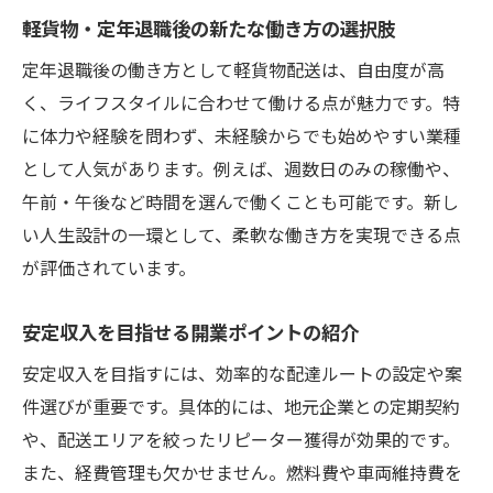
1ヶ月の経費と利益バランスの実例紹介
軽貨物・定年退職後の新たな働き方の選択肢
都筑区における経費節減ポイントとは
定年退職後の働き方として軽貨物配送は、自由度が高
配達数と収入の関係性をわかりやすく解説
く、ライフスタイルに合わせて働ける点が魅力です。特
リアルな経費内訳とコスト管理のコツ
に体力や経験を問わず、未経験からでも始めやすい業種
収入アップを目指すための経費見直し方法
として人気があります。例えば、週数日のみの稼働や、
効率配達で収益アップを目指すコツとは
午前・午後など時間を選んで働くことも可能です。新し
効率配達で軽貨物・定年退職後も収益拡大
い人生設計の一環として、柔軟な働き方を実現できる点
ルート設計で差がつく収入アップ術
が評価されています。
荷物の積み方や配送準備の効率化ポイント
安定収入を目指せる開業ポイントの紹介
都筑区のエリア特性を活かす配達方法
安定収入を目指すには、効率的な配達ルートの設定や案
配達件数増加につながる時間管理術
件選びが重要です。具体的には、地元企業との定期契約
経験者が実践する効率配達の具体策
や、配送エリアを絞ったリピーター獲得が効果的です。
案件獲得と配達件数増加のポイントを解説
また、経費管理も欠かせません。燃料費や車両維持費を
軽貨物・定年退職後の案件獲得テクニック