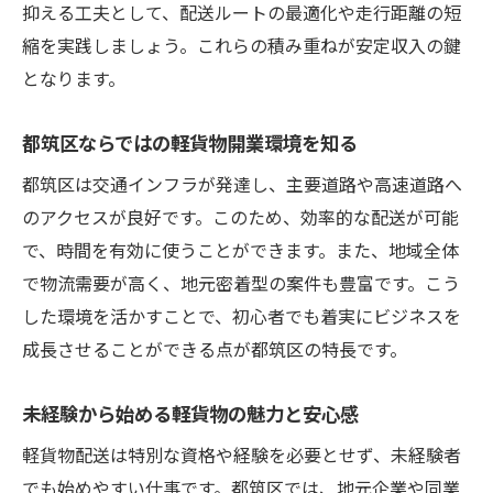
抑える工夫として、配送ルートの最適化や走行距離の短
案件選びと信頼構築で配達件数を伸ばす方
縮を実践しましょう。これらの積み重ねが安定収入の鍵
法
となります。
効率的な営業活動で安定案件を確保しよう
都筑区ならではの軽貨物開業環境を知る
配達件数増加に必要な日々の工夫とは
未経験でも活かせる案件獲得のコツ
都筑区は交通インフラが発達し、主要道路や高速道路へ
実績を積み案件拡大する働き方の工夫
のアクセスが良好です。このため、効率的な配送が可能
で、時間を有効に使うことができます。また、地域全体
未経験からの軽貨物開業で失敗しない方法
で物流需要が高く、地元密着型の案件も豊富です。こう
未経験でも安心の軽貨物開業ステップ
した環境を活かすことで、初心者でも着実にビジネスを
定年退職後に軽貨物で成功するための準備
成長させることができる点が都筑区の特長です。
必要経費とリスク回避ポイントの解説
都筑区ならではのサポート活用術
未経験から始める軽貨物の魅力と安心感
初心者が陥りやすい失敗とその対策
軽貨物配送は特別な資格や経験を必要とせず、未経験者
経験ゼロからでも着実に稼ぐ方法
でも始めやすい仕事です。都筑区では、地元企業や同業