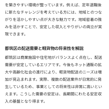
社会とのつながりを保てる軽貨物配送
を築きやすい環境が整っています。例えば、定年退職後
収入とやりがいを両立できる軽貨物開業
に新たなチャレンジを考えている方には、地域とのつな
がりを活かしやすい点が大きな魅力です。地域密着の強
定年世代が安心して働ける環境の特徴
みを活かすことで、安定した収入とやりがいの両立が実
安定収入を目指すなら都筑区で軽貨物開業を
現できます。
安定収入を得るための地域特性の活用法
都筑区で軽貨物・定年退職後に成功するコ
都筑区の配送需要と軽貨物の将来性を解説
ツ
都筑区は商業施設や住宅地がバランスよく点在し、配送
長期的な収入維持のためのビジネス戦略
需要が安定しているエリアです。今後もネット通販の拡
地域密着型軽貨物開業で収入を安定化
大や高齢化社会の進行により、軽貨物配送のニーズは増
案件選びが収入安定に直結する理由
加が見込まれます。実際、複数の配送案件が日常的に発
都筑区で信頼を築く働き方を解説
生しているため、事業としての将来性は非常に高いとい
軽貨物で得られる収入と経費のリアルな実態
えます。こうした需要の安定は、長期間にわたる安定収
入の基盤となり得ます。
軽貨物・定年退職後の収入相場を徹底解説