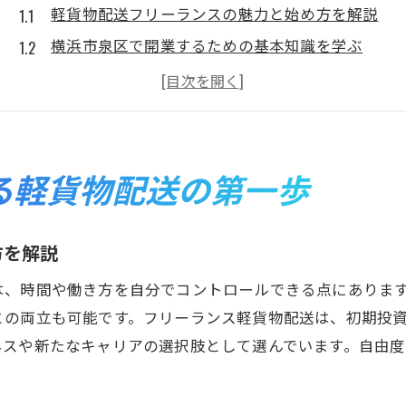
軽貨物配送フリーランスの魅力と始め方を解説
横浜市泉区で開業するための基本知識を学ぶ
未経験から軽貨物配送で独立する手順とは
フリーランス軽貨物配送の働き方の特徴と注意点
効率的な仕事獲得法と地域密着のメリット
軽貨物配送フリーランスで安定収入を目指す方法
る軽貨物配送の第一歩
未経験から軽貨物配送を目指す際のポイント
未経験者が軽貨物配送フリーランスを選ぶ理由
方を解説
必要な準備と横浜市泉区でのサポート体制
は、時間や働き方を自分でコントロールできる点にありま
軽貨物配送フリーランスの研修と学習方法
との両立も可能です。フリーランス軽貨物配送は、初期投
仕事内容や報酬体系の基礎を分かりやすく解説
ネスや新たなキャリアの選択肢として選んでいます。自由度
未経験から始める際の不安を解消するコツ
軽貨物配送でキャリアを築くためのポイント