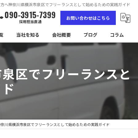
す方へ神奈川県横浜市泉区でフリーランスとして始めるための実践ガイド
090-3915-7399
お問い合わせはこちら
採用担当直通
覧
当社を知る
会社概要
ブログ
コラム
女性
市泉区でフリーランスと
高収入
イド
未経験
経験者
独立
神奈川県横浜市泉区でフリーランスとして始めるための実践ガイド