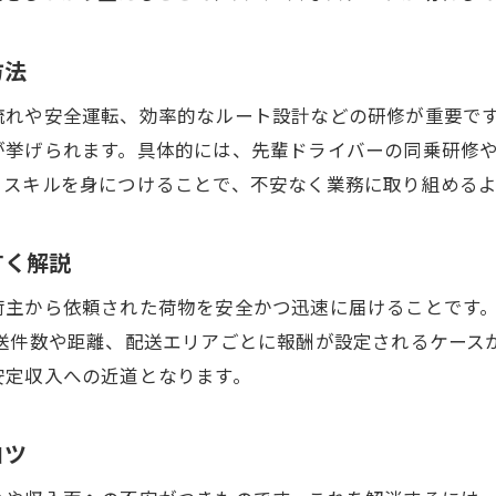
自分に合った働き方を見つけるためのポイント
独立開業で得られるやりがいと成長のヒント
方法
長期的に活躍するための継続的な学びの重要性
流れや安全運転、効率的なルート設計などの研修が重要で
フリーランスとしての未来を広げる実践ガイド
が挙げられます。具体的には、先輩ドライバーの同乗研修
とスキルを身につけることで、不安なく業務に取り組める
すく解説
荷主から依頼された荷物を安全かつ迅速に届けることです
配送件数や距離、配送エリアごとに報酬が設定されるケース
安定収入への近道となります。
コツ