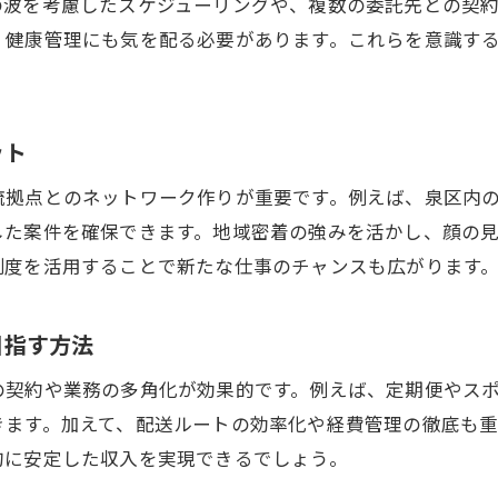
の波を考慮したスケジューリングや、複数の委託先との契
フリーランスでも安心できる報酬管理術
、健康管理にも気を配る必要があります。これらを意識す
軽貨物配送業界で成功するための秘訣を解説
フリーランス軽貨物配送で信頼を築く方法
ット
業界のトレンドに合った働き方のポイント
効率化ツールの活用で業務負担を軽減
流拠点とのネットワーク作りが重要です。例えば、泉区内
顧客満足度向上のために必要な工夫
した案件を確保できます。地域密着の強みを活かし、顔の
制度を活用することで新たな仕事のチャンスも広がります
成功者に学ぶ軽貨物配送の具体的戦略
未経験から成功へ導く自己管理のコツ
目指す方法
効率的な配送ルート構築で収入アップを狙う方法
軽貨物配送フリーランスが実践するルート最適化
の契約や業務の多角化が効果的です。例えば、定期便やス
効率的な配達計画で無駄を減らすポイント
きます。加えて、配送ルートの効率化や経費管理の徹底も
的に安定した収入を実現できるでしょう。
地図アプリやナビの活用方法を詳しく解説