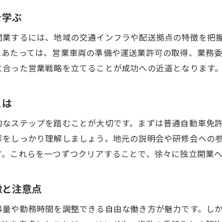
横浜市泉区で独立開業するための準備とは
を学ぶ
軽貨物配送フリーランス開業の流れと準備事項
開業するには、地域の交通インフラや配送拠点の特徴を把
必要書類と車両選びの注意点を押さえる
にあたっては、営業車両の準備や運送業許可の取得、業務
開業支援制度や助成金の活用方法を知る
に合った営業戦略を立てることが成功への近道となります
横浜市泉区での求人情報と選び方のコツ
業務委託契約のポイントと注意点を解説
とは
安定したスタートを切るための心構え
的なステップを踏むことが大切です。まずは普通自動車免
安定収入を得る軽貨物配送フリーランスの実践法
容をしっかり理解しましょう。地元の説明会や研修会への
軽貨物配送フリーランスで稼ぐ仕組みを理解する
す。これらを一つずつクリアすることで、徐々に独立開業
安定収入を目指すための案件選びの工夫
横浜市泉区の需要を活かした働き方とは
徴と注意点
副業として始める軽貨物配送の注意点
事量や勤務時間を調整できる自由な働き方が魅力です。し
仕事量を安定させるためのネットワーク活用法