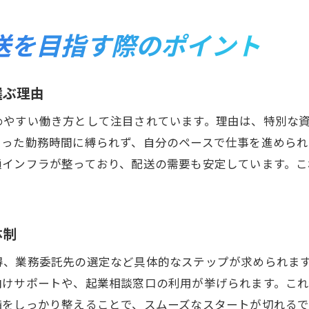
時間管理で収入アップを目指す工夫とは
横浜市泉区での配送エリアの特徴を把握する
送を目指す際のポイント
経験者直伝のルート構築成功事例を紹介
地域密着型の働き方を叶える軽貨物配送の魅力
選ぶ理由
地域密着で活躍する軽貨物配送フリーランスの強
めやすい働き方として注目されています。理由は、特別な
地元案件を増やすためのコミュニケーション術
まった勤務時間に縛られず、自分のペースで仕事を進めら
横浜市泉区の顧客ニーズに応える工夫を知る
通インフラが整っており、配送の需要も安定しています。こ
地域性を活かした案件獲得のコツを解説
。
地元で信頼されるフリーランスになる秘訣
安心して働ける軽貨物配送の地域支援情報
体制
自分らしいキャリア形成に役立つ開業ガイド
得、業務委託先の選定など具体的なステップが求められま
軽貨物配送フリーランスで実現する新しい働き方
向けサポートや、起業相談窓口の利用が挙げられます。こ
キャリアアップを目指すためのスキルと考え方
備をしっかり整えることで、スムーズなスタートが切れるで