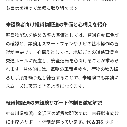
軽貨物配送は未経験でも普通免許で挑戦可
も自信を持って業務に取り組めます。
能
未経験者向け軽貨物配送の準備と心構えを紹介
未経験サポートが魅力の軽貨物仕事の活用
法
軽貨物配送を始める際の準備としては、普通自動車免許
の確認と、業務用スマートフォンやナビの基本操作の習
軽貨物配送で普通免許が役立つ理由とは
得が重要です。心構えとしては、地域ごとの道路事情や
未経験OKの軽貨物配送でキャリアを築く方
交通ルールに配慮し、安全運転を心掛けることが求めら
法
れます。具体的には、毎朝の車両点検や、荷物の積み降
安心サポート付き軽貨物配送で新たな一歩を
ろし手順を繰り返し練習することで、未経験でも業務に
未経験サポートが光る軽貨物配送の安心体
スムーズに適応できるようになります。
制
軽貨物配送で未経験者を支える研修内容と
軽貨物配送の未経験サポート体制を徹底解説
は
神奈川県横浜市金沢区の軽貨物配送では、未経験者向け
未経験から始める軽貨物仕事の相談窓口を
に手厚いサポート体制が整っています。代表的なサポー
紹介