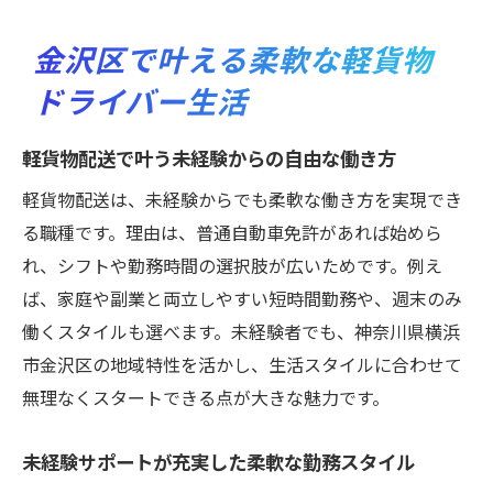
軽貨物配送未経験者が地域とつながる方法
未経験サポートで広がる地域密着の働き方
金沢区で叶える柔軟な軽貨物
軽貨物配送で未経験でも地域貢献できる理
ドライバー生活
由
未経験から始める地域密着型軽貨物仕事の
軽貨物配送で叶う未経験からの自由な働き方
魅力
軽貨物配送は、未経験からでも柔軟な働き方を実現でき
軽貨物配送未経験者の地域ネットワーク活
る職種です。理由は、普通自動車免許があれば始めら
用例
れ、シフトや勤務時間の選択肢が広いためです。例え
ば、家庭や副業と両立しやすい短時間勤務や、週末のみ
働くスタイルも選べます。未経験者でも、神奈川県横浜
市金沢区の地域特性を活かし、生活スタイルに合わせて
無理なくスタートできる点が大きな魅力です。
未経験サポートが充実した柔軟な勤務スタイル