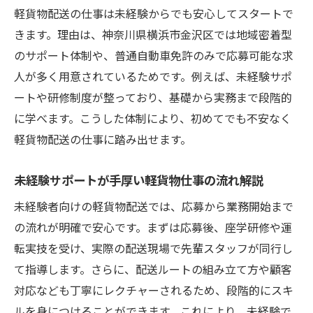
軽貨物配送の仕事は未経験からでも安心してスタートで
金沢区で叶える柔軟な軽貨物ドライバー生活
きます。理由は、神奈川県横浜市金沢区では地域密着型
軽貨物配送で叶う未経験からの自由な働き
のサポート体制や、普通自動車免許のみで応募可能な求
方
人が多く用意されているためです。例えば、未経験サポ
未経験サポートが充実した柔軟な勤務スタ
ートや研修制度が整っており、基礎から実務まで段階的
イル
に学べます。こうした体制により、初めてでも不安なく
軽貨物配送の未経験者も安心な金沢区の特
軽貨物配送の仕事に踏み出せます。
徴
未経験でも選べる軽貨物仕事のシフト例紹
未経験サポートが手厚い軽貨物仕事の流れ解説
介
未経験者向けの軽貨物配送では、応募から業務開始まで
柔軟な働き方を支える未経験サポート活用
の流れが明確で安心です。まずは応募後、座学研修や運
法
転実技を受け、実際の配送現場で先輩スタッフが同行し
普通免許が活きる軽貨物仕事の魅力を解説
て指導します。さらに、配送ルートの組み立て方や顧客
普通免許のみで始める未経験サポート付き
対応なども丁寧にレクチャーされるため、段階的にスキ
配送
ルを身につけることができます。これにより、未経験で