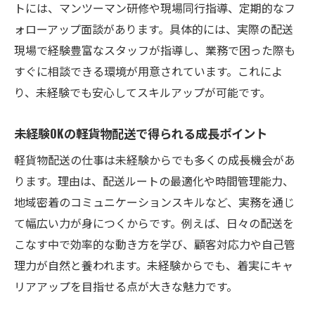
トには、マンツーマン研修や現場同行指導、定期的なフ
軽貨物配送の未経験者向け支援制度を解説
ォローアップ面談があります。具体的には、実際の配送
未経験でも安心なフォローアップの具体例
現場で経験豊富なスタッフが指導し、業務で困った際も
未経験歓迎の軽貨物配送はどんな働き方が可能
すぐに相談できる環境が用意されています。これによ
か
り、未経験でも安心してスキルアップが可能です。
未経験歓迎の軽貨物配送で選べる働き方と
未経験OKの軽貨物配送で得られる成長ポイント
は
軽貨物配送未経験サポートで柔軟な勤務実
軽貨物配送の仕事は未経験からでも多くの成長機会があ
現
ります。理由は、配送ルートの最適化や時間管理能力、
地域密着のコミュニケーションスキルなど、実務を通じ
未経験から始める副業としての軽貨物配送
て幅広い力が身につくからです。例えば、日々の配送を
軽貨物配送未経験者向けのシフト例を紹介
こなす中で効率的な動き方を学び、顧客対応力や自己管
働きやすい軽貨物配送の未経験サポート充
理力が自然と養われます。未経験からでも、着実にキャ
実度
リアアップを目指せる点が大きな魅力です。
軽貨物配送を通じて地域とつながる働き方とは