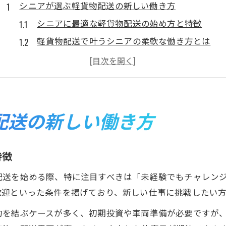
シニアが選ぶ軽貨物配送の新しい働き方
シニアに最適な軽貨物配送の始め方と特徴
軽貨物配送で叶うシニアの柔軟な働き方とは
シニア向け軽貨物配送の仕事選びのポイント
軽貨物配送がシニアにもたらす生活の変化
シニア世代が活躍できる軽貨物配送の魅力
軽貨物配送でシニア世代が得る収入アップ術
配送の新しい働き方
シニア向け軽貨物配送で収入を増やす秘訣
軽貨物配送でシニアが安定収入を目指す方法
特徴
シニアの経験を活かす軽貨物配送の収入戦略
配送を始める際、特に注目すべきは「未経験でもチャレン
収入アップに直結する軽貨物配送の工夫
歓迎といった条件を掲げており、新しい仕事に挑戦したい
シニアが軽貨物配送で稼ぐための実践ポイント
約を結ぶケースが多く、初期投資や車両準備が必要ですが
働き方を変えるならシニア向け軽貨物配送