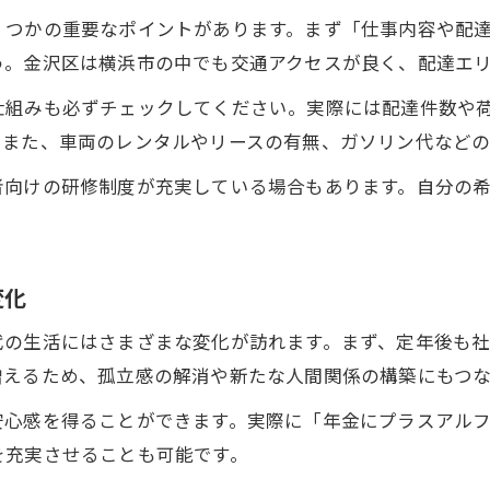
金沢区でシニアに広がる軽貨物配送の可能性
くつかの重要なポイントがあります。まず「仕事内容や配
う。金沢区は横浜市の中でも交通アクセスが良く、配達エ
シニア世代が実感する軽貨物配送の自由度
軽貨物配送がもたらす新しい日常と働き方
仕組みも必ずチェックしてください。実際には配達件数や
。また、車両のレンタルやリースの有無、ガソリン代など
シニア向け軽貨物配送で得る柔軟な時間管理
経験を活かせる軽貨物配送で第二のキャリア
者向けの研修制度が充実している場合もあります。自分の
シニアの経験が光る軽貨物配送の仕事とは
軽貨物配送で築くシニアの第二のキャリア設計
変化
経験豊富なシニアが活躍できる配送現場
軽貨物配送で培うシニアの新たなスキルと強み
代の生活にはさまざまな変化が訪れます。まず、定年後も
シニア向け軽貨物配送でキャリア再出発の流れ
増えるため、孤立感の解消や新たな人間関係の構築にもつな
安心感を得ることができます。実際に「年金にプラスアル
を充実させることも可能です。