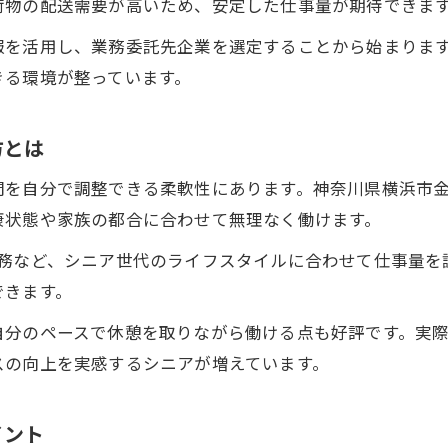
荷物の配送需要が高いため、安定した仕事量が期待できま
シニアが軽貨物配送で働き方を変える魅力
報を活用し、業務委託先企業を選定することから始まりま
軽貨物配送がシニアの新たな選択肢となる理由
きる環境が整っています。
自分らしい働き方を実現する軽貨物配送の方法
シニア世代が活躍する軽貨物配送の現場
方とは
働き方改革に役立つ軽貨物配送のポイント
間を自分で調整できる柔軟性にあります。神奈川県横浜市
収入増に直結するシニア軽貨物配送の魅力
康状態や家族の都合に合わせて無理なく働けます。
シニア軽貨物配送が収入増に結びつく理由
勤務など、シニア世代のライフスタイルに合わせて仕事量を
軽貨物配送でシニアが選ぶ収入アップの道
できます。
シニアにおすすめの軽貨物配送の収入構造
自分のペースで休憩を取りながら働ける点も好評です。実
軽貨物配送で安定した収入を得るシニアの工夫
スの向上を実感するシニアが増えています。
シニア軽貨物配送がもたらす経済的メリット
神奈川県横浜市金沢区で実現する柔軟な働き方
イント
軽貨物配送で始めるシニアの柔軟な働き方