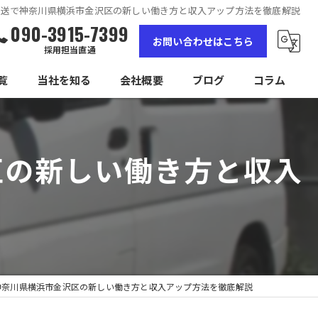
配送で神奈川県横浜市金沢区の新しい働き方と収入アップ方法を徹底解説
090-3915-7399
お問い合わせはこちら
採用担当直通
覧
当社を知る
会社概要
ブログ
コラム
女性
区の新しい働き方と収入
高収入
未経験
経験者
独立
神奈川県横浜市金沢区の新しい働き方と収入アップ方法を徹底解説