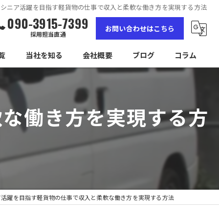
シニア活躍を目指す軽貨物の仕事で収入と柔軟な働き方を実現する方法
090-3915-7399
お問い合わせはこちら
採用担当直通
覧
当社を知る
会社概要
ブログ
コラム
女性
軟な働き方を実現する方
高収入
未経験
経験者
独立
ア活躍を目指す軽貨物の仕事で収入と柔軟な働き方を実現する方法