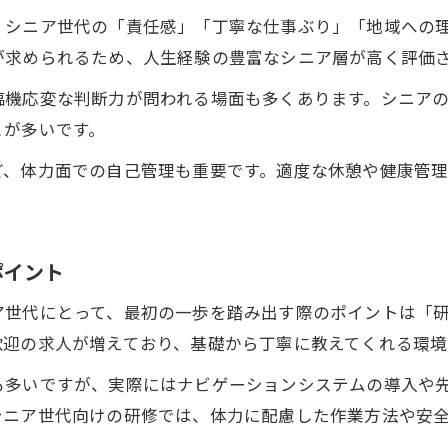
年齢を活かすシニアの軽貨物配送実践ストーリー
、シニア世代の「責任感」「丁寧な仕事ぶり」「地域への
が求められるため、人生経験の豊富なシニア層が高く評価
シニア世代が活躍する軽貨物配送の現場紹介
軽貨物配送で年齢に縛られない働き方を実現
臨機応変な判断力が問われる場面も多くあります。シニア
とが多いです。
シニアが選んだ軽貨物配送の働き方の実例
シニア世代のための軽貨物配送収入安定法
ど、体力面での自己管理も重要です。適度な休憩や健康管
シニアが軽貨物配送で収入を安定させる方法
安定収入を目指すシニア向け軽貨物配送の戦略
ポイント
シニア世代が選ぶ軽貨物配送での収入確保術
軽貨物配送で収入の安定を図るシニアの知恵
ア世代にとって、最初の一歩を踏み出す際のポイントは「
シニア向け軽貨物配送で収入管理に役立つ工夫
歓迎の求人が増えており、基礎から丁寧に教えてくれる環境
も多いですが、実際にはナビゲーションシステムの導入や
シニア世代向けの研修では、体力に配慮した作業方法や安