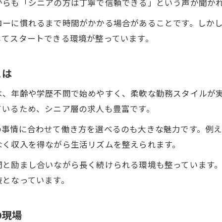
からも「シニアの方は丁寧で信頼できる」という声が聞か
シニアが健康を保つ軽貨物配送の工夫と実践
ローに慣れるまで時間がかかる場合があることです。しか
無理なく続けるシニア向け軽貨物配送の秘訣
してスタートできる環境が整っています。
軽貨物配送でシニアの健康と収入を両立する方法
シニア世代に適した軽貨物配送の働き方提案
とは
体調管理しながら稼ぐシニア軽貨物配送術
は、年齢や学歴不問で始めやすく、柔軟な勤務スタイルが
軽貨物で収入アップを目指すならシニアに注目
ているため、シニア層の求人も豊富です。
シニアが軽貨物配送で収入アップを実現するには
の事情に合わせて働き方を選べるのも大きな魅力です。例
軽貨物配送でシニア世代の収入増を目指す方法
なく収入を得ながら生活リズムを整えられます。
シニアが取り組む軽貨物配送の収入向上ポイント
間と励まし合いながら長く続けられる環境も整っています
軽貨物配送でシニアが目指せる収入の可能性
肢となっています。
シニアの収入改善に役立つ軽貨物配送の魅力
年齢を重ねても活躍できる働き方の実践例
の現場
シニアが実践する軽貨物配送での働き方事例