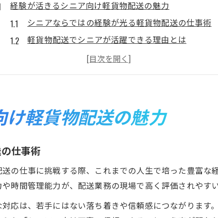
経験が活きるシニア向け軽貨物配送の魅力
シニアならではの経験が光る軽貨物配送の仕事術
軽貨物配送でシニアが活躍できる理由とは
シニア世代の強みを活かす軽貨物配送の現場
未経験から始めるシニア軽貨物配送のポイント
軽貨物配送で得られるシニアの新たなやりがい
柔軟な働き方を叶えるシニアの軽貨物活躍術
向け軽貨物配送の魅力
シニアが選ぶ軽貨物配送の柔軟な働き方のコツ
軽貨物配送で実現するシニアの自由な勤務スタイ
送の仕事術
シニア世代が求める軽貨物配送の働き方改革
配送の仕事に挑戦する際、これまでの人生で培った豊富な
希望に合わせやすいシニア軽貨物配送の働き方
力や時間管理能力が、配送業務の現場で高く評価されやす
軽貨物配送でシニアのライフスタイルを充実
な対応は、若手にはない落ち着きや信頼感につながります
健康維持しながら稼ぐ軽貨物配送のコツ