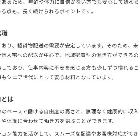
であるため、年齢や体力に自信がない方でも安心して始め
軽貨物配送なら重労働が苦手なシニアも安心
いる点も、長く続けられるポイントです。
体力面で不安な方へ軽貨物配送のおすすめ理由
シニアが無理なく働ける軽貨物配送の工夫
送職
軽貨物配送で実感する負担軽減のポイント
ており、軽貨物配送の需要が安定しています。そのため、
体力に自信がなくても続けやすい配送仕事
や個人宅への配送が中心で、地域密着型の働き方ができる
軽貨物配送で叶えるシニア世代の柔軟な働き方
実しており、仕事内容に不安を感じる方も少しずつ慣れる
柔軟なシフトで叶うシニアの新しい働き方
点もシニア世代にとって安心材料となっています。
ライフスタイルに合わせた軽貨物配送の魅力
シニア世代が選ぶ自由な働き方のポイント
由とは
副業・Wワークにも最適な軽貨物配送の理由
分のペースで働ける自由度の高さと、無理なく健康的に収
軽貨物配送で実現する生活と仕事の両立術
ルや体調に合わせて働き方を選ぶことができます。
健康維持も収入も両立シニア向け配送ワーク
ション能力を活かして、スムーズな配達やお客様対応がで
軽貨物配送で無理なく健康維持と収入確保