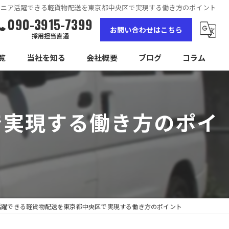
シニア活躍できる軽貨物配送を東京都中央区で実現する働き方のポイント
090-3915-7399
お問い合わせはこちら
採用担当直通
覧
当社を知る
会社概要
ブログ
コラム
女性
で実現する働き方のポイ
高収入
未経験
経験者
独立
活躍できる軽貨物配送を東京都中央区で実現する働き方のポイント