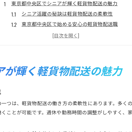
東京都中央区でシニアが輝く軽貨物配送の魅力
シニア活躍の秘訣は軽貨物配送の柔軟性
東京都中央区で始める安心の軽貨物配送職
軽貨物配送がシニア世代に選ばれる理由とは
配送業でシニアが輝けるポイントを徹底解説
シニアに最適な軽貨物配送の働き方の特徴
経験問わず活躍できる軽貨物配送の始め方
アが輝く軽貨物配送の魅力
未経験でも安心して始められる軽貨物配送
シニア向け軽貨物配送のスタート手順を解説
性
経験不要で活躍できる軽貨物配送の魅力
の一つは、軽貨物配送の働き方の柔軟性にあります。多く
軽貨物配送はシニア世代も即戦力になれる
働くことが可能です。週休や勤務時間の調整がしやすく、
初めての軽貨物配送でも安心のサポート体制
体力に自信がなくても軽貨物配送なら安心