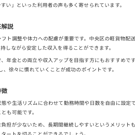
やすい」といった利用者の声も多く寄せられています。
シニア世代の健康志向に合う働き方の工夫
配送ワークで適度な運動と安定収入を実現
底解説
軽貨物配送が健康と家計を支える理由
シフト調整や体力への配慮が重要です。中央区の軽貨物配
シニアが長く続けられる配送仕事の魅力
維持しながら安定した収入を得ることができます。
未経験やブランクがあっても踏み出せる理由
で、年金との両立や収入アップを目指す方にもおすすめで
未経験シニアも安心の軽貨物配送サポート
用し、徐々に慣れていくことが成功のポイントです。
ブランクがあっても始めやすい配送の仕組み
サポート体制万全な軽貨物配送の現場とは
特徴
再チャレンジに最適な軽貨物配送の理由
研修が充実したシニア向け配送ワーク
状態や生活リズムに合わせて勤務時間や日数を自由に設定
ことも可能です。
な負担が少ないため、長期間継続しやすいというメリット
スタートを切ることができるでしょう。