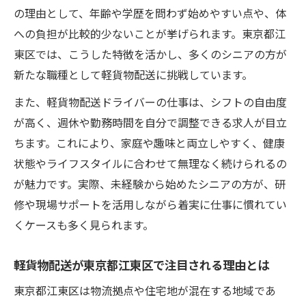
の理由として、年齢や学歴を問わず始めやすい点や、体
解説
への負担が比較的少ないことが挙げられます。東京都江
軽貨物配送がシニア世代に人気の納得ポイ
東区では、こうした特徴を活かし、多くのシニアの方が
ント
新たな職種として軽貨物配送に挑戦しています。
健康や体力面で安心な軽貨物配送のお仕事
また、軽貨物配送ドライバーの仕事は、シフトの自由度
事情
が高く、週休や勤務時間を自分で調整できる求人が目立
シニア活躍が進む軽貨物配送の採用トレン
ちます。これにより、家庭や趣味と両立しやすく、健康
ドとは
状態やライフスタイルに合わせて無理なく続けられるの
ライフスタイルに合わせやすい軽貨物配送
が魅力です。実際、未経験から始めたシニアの方が、研
の魅力
修や現場サポートを活用しながら着実に仕事に慣れてい
未経験から始めるシニア向け軽貨物の働き方
くケースも多く見られます。
未経験でも安心な軽貨物配送のスタート方
法
軽貨物配送が東京都江東区で注目される理由とは
シニアが軽貨物配送に挑戦するための第一
東京都江東区は物流拠点や住宅地が混在する地域であ
歩