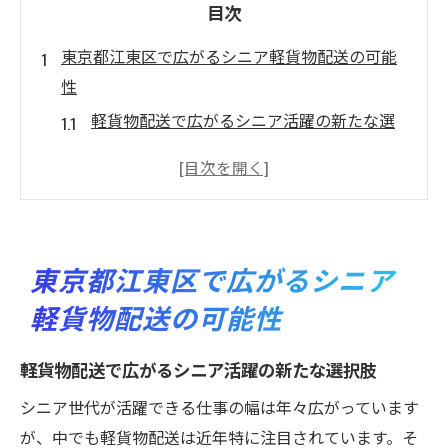
目次
東京都江東区で広がるシニア軽貨物配送の可能
性
軽貨物配送で広がるシニア活躍の新たな選
択肢
軽貨物配送が東京都江東区で注目される理
由とは
シニアが江東区で選ぶ軽貨物配送の働き方
東京都江東区で広がるシニア
地域密着で実現する軽貨物配送とシニア活
軽貨物配送の可能性
躍
軽貨物配送の現場でシニアが求められる背
軽貨物配送で広がるシニア活躍の新たな選択肢
景
シニア世代が活躍できる仕事の幅は年々広がっています
軽貨物配送がシニア世代に選ばれる理由とは
が、中でも軽貨物配送は近年特に注目されています。そ
シニアに最適な軽貨物配送の働きやすさを