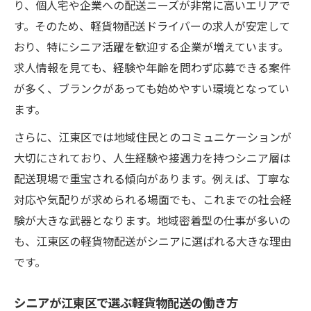
り、個人宅や企業への配送ニーズが非常に高いエリアで
軽貨物配送におけるシニア未経験者の強み
す。そのため、軽貨物配送ドライバーの求人が安定して
とは
おり、特にシニア活躍を歓迎する企業が増えています。
丁寧な研修でシニアも安心して始められる
求人情報を見ても、経験や年齢を問わず応募できる案件
理由
が多く、ブランクがあっても始めやすい環境となってい
ます。
軽貨物配送で未経験シニアが活躍できる秘
訣
さらに、江東区では地域住民とのコミュニケーションが
シフト自由で働きやすい軽貨物配送の魅力
大切にされており、人生経験や接遇力を持つシニア層は
シフト自由な軽貨物配送がシニアに支持さ
配送現場で重宝される傾向があります。例えば、丁寧な
れる訳
対応や気配りが求められる場面でも、これまでの社会経
験が大きな武器となります。地域密着型の仕事が多いの
働きやすさ重視のシニア軽貨物配送の特徴
も、江東区の軽貨物配送がシニアに選ばれる大きな理由
とは
です。
軽貨物配送で実現する柔軟な働き方のポイ
ント
シニアが江東区で選ぶ軽貨物配送の働き方