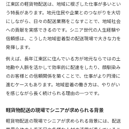
健康を保ちながら働ける軽貨物配送の実践
江東区の軽貨物配送は、地域に根ざした仕事が多いとい
法
う特長があります。地元住民や企業とのつながりを大切
東京都江東区で無理なく続くシニア活躍の仕事
にしながら、日々の配送業務をこなすことで、地域社会
江東区で軽貨物配送がシニアに続けやすい
への貢献を実感できるのです。シニア世代の人生経験や
理由
信頼感は、こうした地域密着型の配送現場で大きな力を
シニア活躍が息長く続く軽貨物配送の秘訣
発揮します。
地域に根差した軽貨物配送の仕事の安定性
例えば、長年江東区に住んでいる方が地元ならではの土
無理なく長く続けられる配送ドライバー生
地勘や人脈を活かして効率的に配達をしたり、顔馴染み
活
のお客様との信頼関係を築くことで、仕事がより円滑に
進むケースもあります。地域密着の働き方は、やりがい
軽貨物配送で得られるシニアのやりがいと
を感じながら長く続けられる理由の一つです。
は
軽貨物配送の現場でシニアが求められる背景
軽貨物配送の現場でシニアが求められる背景には、配送