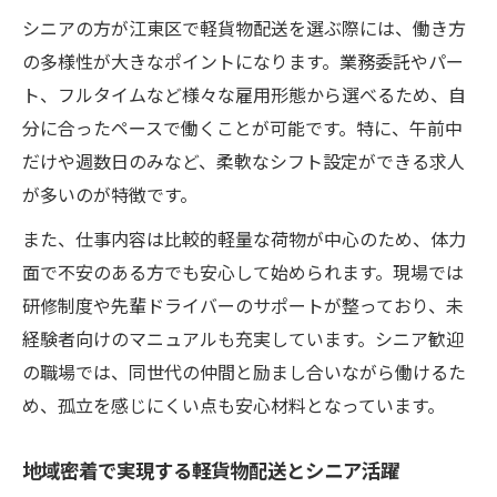
生活スタイルに合わせやすい軽貨物配送の
シニアの方が江東区で軽貨物配送を選ぶ際には、働き方
工夫
の多様性が大きなポイントになります。業務委託やパー
シニアが希望するシフトで働ける配送の実
ト、フルタイムなど様々な雇用形態から選べるため、自
態
分に合ったペースで働くことが可能です。特に、午前中
体力に自信がなくても安心の配送ドライバー生
だけや週数日のみなど、柔軟なシフト設定ができる求人
活
が多いのが特徴です。
体力に自信がなくても軽貨物配送が選ばれ
また、仕事内容は比較的軽量な荷物が中心のため、体力
る理由
面で不安のある方でも安心して始められます。現場では
軽貨物配送がシニアに安心な仕事内容の工
研修制度や先輩ドライバーのサポートが整っており、未
夫
経験者向けのマニュアルも充実しています。シニア歓迎
短距離や軽量中心の配送で無理なく続けら
の職場では、同世代の仲間と励まし合いながら働けるた
れる
め、孤立を感じにくい点も安心材料となっています。
シニア活躍を支える配送ドライバーのサポ
ート体制
地域密着で実現する軽貨物配送とシニア活躍