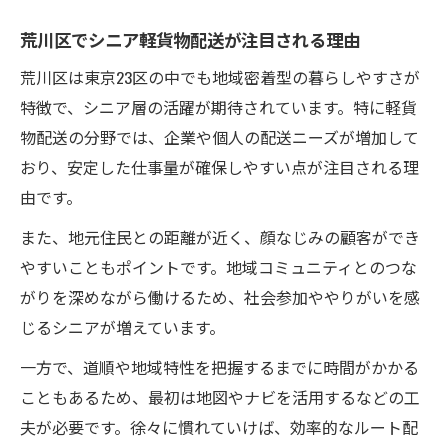
シニア初心者が軽貨物配送で気を付ける点
荒川区でシニア軽貨物配送が注目される理由
自由な働き方を叶える軽貨物配送シニア活躍術
シニアが軽貨物配送で実現する自由な働き
荒川区は東京23区の中でも地域密着型の暮らしやすさが
方
特徴で、シニア層の活躍が期待されています。特に軽貨
物配送の分野では、企業や個人の配送ニーズが増加して
シフト調整がしやすい軽貨物配送の魅力
おり、安定した仕事量が確保しやすい点が注目される理
軽貨物配送で生活リズムに合わせた働き方
由です。
シニアの希望が叶う軽貨物配送の活躍術
また、地元住民との距離が近く、顔なじみの顧客ができ
自由な時間を確保できる軽貨物配送の工夫
やすいこともポイントです。地域コミュニティとのつな
荒川区で始めるシニア向け軽貨物配送のポイン
がりを深めながら働けるため、社会参加ややりがいを感
ト
じるシニアが増えています。
荒川区でシニアが軽貨物配送を始める準備
一方で、道順や地域特性を把握するまでに時間がかかる
シニア向け軽貨物配送のエリア選びのコツ
こともあるため、最初は地図やナビを活用するなどの工
配送ルートが選べる軽貨物配送の魅力
夫が必要です。徐々に慣れていけば、効率的なルート配
荒川区の特徴を活かした軽貨物配送の方法