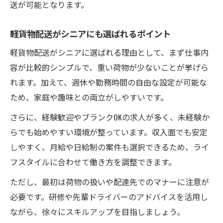
送が可能となります。
シニアが安心できる軽貨物配送のサポート
体制
軽貨物配送がシニアにも選ばれるポイント
健康維持を目指すなら軽貨物配送の働き方もお
軽貨物配送がシニアに選ばれる理由として、まず仕事内
すすめ
容が比較的シンプルで、重い荷物が少ないことが挙げら
軽貨物配送でシニアが健康を維持できる理
れます。加えて、週休や勤務時間の自由な設定が可能な
由
ため、家庭や趣味との両立がしやすいです。
シニアに優しい軽貨物配送の運動効果
さらに、経験歓迎やブランクOKの求人が多く、未経験か
配送業務で体を動かし健康をサポート
らでも始めやすい環境が整っています。収入面でも安定
軽貨物配送で無理なく健康的に働く方法
しやすく、月給や日給制の案件も選択できるため、ライ
健康と収入を両立できる軽貨物配送の魅力
フスタイルに合わせて働き方を調整できます。
ただし、最初は荷物の扱いや配達先でのマナーに注意が
必要です。研修や先輩ドライバーのアドバイスを活用し
ながら、徐々にスキルアップを目指しましょう。