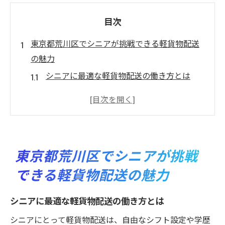
目次
東京都荒川区でシニアが挑戦できる軽貨物配送
の魅力
シニアに最適な軽貨物配送の働き方とは
荒川区でシニア軽貨物配送が注目される理
由
軽貨物配送がシニアにも選ばれるポイント
シニアでも始めやすい配送ルートの特徴
東京都荒川区でシニアが挑戦
地域密着の軽貨物配送がもたらすやりがい
できる軽貨物配送の魅力
体力に自信がなくてもシニアが始めやすい配送
業務
シニアに最適な軽貨物配送の働き方とは
体力に不安があるシニアでも軽貨物配送は
シニアにとって軽貨物配送は、自由なシフト設定や学歴
安心