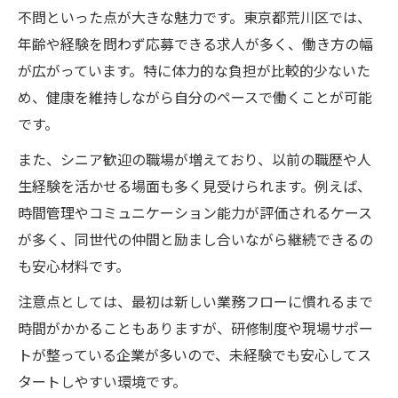
不問といった点が大きな魅力です。東京都荒川区では、
シニア向け軽貨物配送の仕事内容と工夫
年齢や経験を問わず応募できる求人が多く、働き方の幅
無理なく続けられる軽貨物配送のコツ
が広がっています。特に体力的な負担が比較的少ないた
軽貨物配送で体力負担を減らす働き方
め、健康を維持しながら自分のペースで働くことが可能
シニアが選ぶ軽貨物配送の魅力的なポイン
です。
ト
また、シニア歓迎の職場が増えており、以前の職歴や人
未経験シニアも安心の軽貨物配送仕事選び方
生経験を活かせる場面も多く見受けられます。例えば、
シニア未経験でも安心な軽貨物配送の始め
時間管理やコミュニケーション能力が評価されるケース
方
が多く、同世代の仲間と励まし合いながら継続できるの
軽貨物配送でシニアが重視すべき求人ポイ
も安心材料です。
ント
注意点としては、最初は新しい業務フローに慣れるまで
未経験シニアが選ぶ配送業界のサポート体
時間がかかることもありますが、研修制度や現場サポー
制
トが整っている企業が多いので、未経験でも安心してス
安心して始められる軽貨物配送の研修内容
タートしやすい環境です。