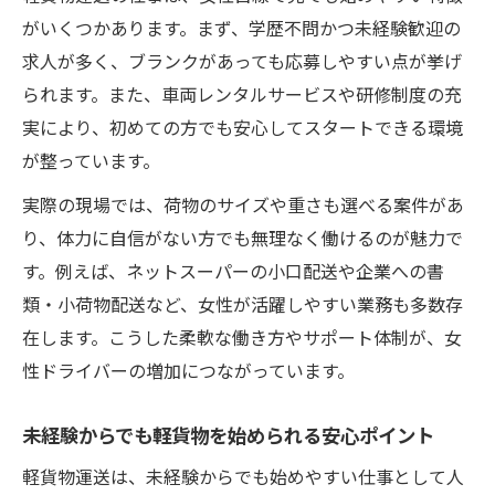
軽貨物・女性が自由に働くための工夫
がいくつかあります。まず、学歴不問かつ未経験歓迎の
求人が多く、ブランクがあっても応募しやすい点が挙げ
未経験者でも安心のシフト選択肢
られます。また、車両レンタルサービスや研修制度の充
業務委託と雇用の違いで選ぶ理由
実により、初めての方でも安心してスタートできる環境
軽貨物・女性が知るべき業務委託と雇用の
が整っています。
特徴
実際の現場では、荷物のサイズや重さも選べる案件があ
働き方ごとの報酬や条件を比較するポイン
り、体力に自信がない方でも無理なく働けるのが魅力で
ト
す。例えば、ネットスーパーの小口配送や企業への書
業務委託契約で広がる軽貨物・女性の可能
類・小荷物配送など、女性が活躍しやすい業務も多数存
性
在します。こうした柔軟な働き方やサポート体制が、女
雇用と業務委託のメリット・デメリットを
性ドライバーの増加につながっています。
解説
自分に合った働き方を選ぶための判断基準
未経験からでも軽貨物を始められる安心ポイント
軽貨物運送は、未経験からでも始めやすい仕事として人