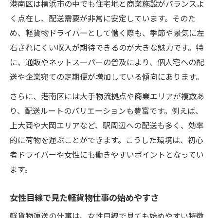
港南区は横浜市の中でも住宅地と商業施設がバランスよ
普通免許だけで始める安定収入の秘訣
く点在し、配送需要が非常に安定しています。そのた
普通免許で挑戦できる軽貨物・女性の職場
め、軽貨物ドライバーとして働く際も、季節や景気に左
環境
右されにくい収入が期待できるのが大きな魅力です。特
免許取得のみで始められる軽貨物運送の特
に、通販やネットスーパーの普及により、個人宅への配
徴
送や企業宛ての定期便が増加している傾向にあります。
軽貨物・女性が安定収入を実現する働き方
さらに、港南区には大手物流拠点や商業エリアが複数あ
普通免許活用で広がる軽貨物の仕事選択肢
り、配送ルートのバリエーションも豊富です。例えば、
女性にも安心な普通免許の活用方法
上大岡や大岡エリアなど、駅周辺への配送も多く、効率
安定した働き方を叶えるシフト柔軟性
的に荷物を運ぶことができます。こうした環境は、初心
軽貨物・女性に嬉しい柔軟なシフト制度の
者ドライバーや女性にも働きやすいポイントとなってい
魅力
ます。
生活リズムに合わせた働き方の実例紹介
女性目線で見た軽貨物仕事の始めやすさ
シフト調整で仕事と家庭を両立するポイン
ト
軽貨物運送の仕事は、女性目線で見ても始めやすい特徴