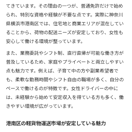
てきています。その理由の一つが、普通免許だけで始め
例
られ、特別な資格や経験が不要な点です。実際に神奈川
未経験でも安心のサポート体制と研修内容
県横浜市港南区では、住宅地と商業エリアが混在してい
女性ドライバーが安心して続けるコツ
ることから、荷物の配送ニーズが安定しており、女性も
軽貨物・女性に適した仕事内容と働き方
安心して働ける環境が整っています。
未経験から始める軽貨物でのキャリア形成
また、業務委託やシフト制、直行直帰が可能な働き方が
副業や独立に強い軽貨物運送の始め方
普及しているため、家庭やプライベートと両立しやすい
軽貨物・女性が副業で始めるメリットと注
点も魅力です。例えば、子育て中の方や副業希望者で
意点
も、柔軟な勤務時間やシフト自由の職場が多く、自分の
独立志向に最適な軽貨物運送のスタート方
ペースで働けるのが特徴です。女性ドライバーの中に
法
は、未経験から始めて安定収入を得ている方も多く、働
副業から独立までのステップと実践例
きやすい環境が広がっています。
女性ドライバーが活躍できる案件の探し方
港南区の軽貨物運送市場が安定している魅力
軽貨物で安定収入を目指す副業戦略