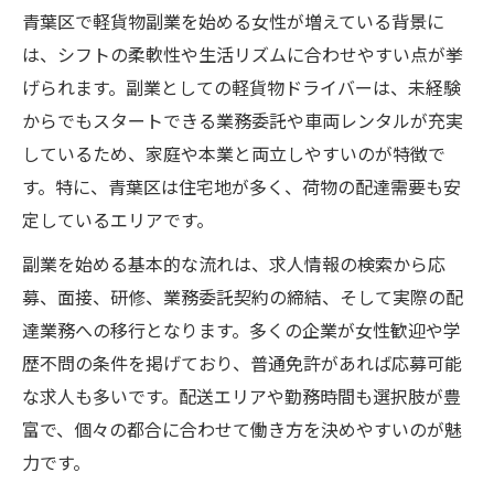
青葉区発、軽貨物・女性の新副業モデル
青葉区で軽貨物副業を始める女性が増えている背景に
軽貨物・女性の副業成功事例と秘訣
は、シフトの柔軟性や生活リズムに合わせやすい点が挙
柔軟シフトを活かす軽貨物副業術
げられます。副業としての軽貨物ドライバーは、未経験
からでもスタートできる業務委託や車両レンタルが充実
軽貨物・女性も安心の柔軟シフト活用法
しているため、家庭や本業と両立しやすいのが特徴で
副業に最適な軽貨物シフトの組み方
す。特に、青葉区は住宅地が多く、荷物の配達需要も安
青葉区で見つかる軽貨物副業の柔軟性
定しているエリアです。
軽貨物・女性が両立できる副業術の魅力
副業を始める基本的な流れは、求人情報の検索から応
シフト調整で軽貨物・女性も働きやすく
募、面接、研修、業務委託契約の締結、そして実際の配
女性ドライバーも活躍する軽貨物の現場
達業務への移行となります。多くの企業が女性歓迎や学
軽貨物・女性ドライバーが増える背景とは
歴不問の条件を掲げており、普通免許があれば応募可能
青葉区で活躍する軽貨物・女性の現場紹介
な求人も多いです。配送エリアや勤務時間も選択肢が豊
女性視点で見る軽貨物副業の利点と工夫
富で、個々の都合に合わせて働き方を決めやすいのが魅
軽貨物・女性ドライバーの安全対策とは
力です。