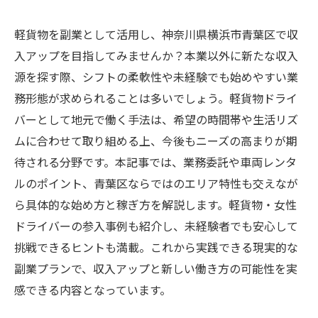
軽貨物を副業として活用し、神奈川県横浜市青葉区で収
入アップを目指してみませんか？本業以外に新たな収入
源を探す際、シフトの柔軟性や未経験でも始めやすい業
務形態が求められることは多いでしょう。軽貨物ドライ
バーとして地元で働く手法は、希望の時間帯や生活リズ
ムに合わせて取り組める上、今後もニーズの高まりが期
待される分野です。本記事では、業務委託や車両レンタ
ルのポイント、青葉区ならではのエリア特性も交えなが
ら具体的な始め方と稼ぎ方を解説します。軽貨物・女性
ドライバーの参入事例も紹介し、未経験者でも安心して
挑戦できるヒントも満載。これから実践できる現実的な
副業プランで、収入アップと新しい働き方の可能性を実
感できる内容となっています。