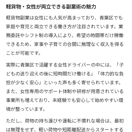
軽貨物・女性が両立できる副業術の魅力
軽貨物副業は女性にも人気が高まっており、青葉区でも
家庭や育児と両立できる働き方が注目されています。業
務委託やシフト制の導入により、希望の時間帯だけ稼働
できるため、家事や子育ての合間に無理なく収入を得る
ことが可能です。
実際に青葉区で活躍する女性ドライバーの中には、「子
どもの送り迎えの後に短時間だけ働ける」「体力的な負
担が少なく安心」といった声も多く寄せられています。
また、女性専用のサポート体制や研修が用意されている
事業所も増えており、未経験でも安心して始めやすい環
境が整っています。
ただし、荷物の持ち運びや運転に不慣れな場合は、最初
は無理をせず、軽い荷物や短距離配送からスタートする