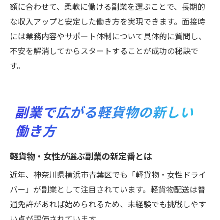
額に合わせて、柔軟に働ける副業を選ぶことで、長期的
な収入アップと安定した働き方を実現できます。面接時
には業務内容やサポート体制について具体的に質問し、
不安を解消してからスタートすることが成功の秘訣で
す。
副業で広がる軽貨物の新しい
働き方
軽貨物・女性が選ぶ副業の新定番とは
近年、神奈川県横浜市青葉区でも「軽貨物・女性ドライ
バー」が副業として注目されています。軽貨物配送は普
通免許があれば始められるため、未経験でも挑戦しやす
い点が評価されています。