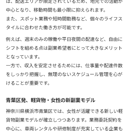
は、配送エリアが限定されているため、地元での活動が
中心となり、移動時間も最小限に抑えられます。
また、スポット業務や短時間勤務など、個々のライフス
タイルに合わせた働き方が可能です。
例えば、週末のみの稼働や平日夜間の配達など、自由に
シフトを組める点は副業希望者にとって大きなメリット
となっています。
一方で、収入を安定させるためには、仕事量や配達件数
をしっかり把握し、無理のないスケジュール管理を心が
けることが重要です。
青葉区発、軽貨物・女性の新副業モデル
神奈川県横浜市青葉区では、女性が活躍できる新しい軽
貨物副業モデルが確立しつつあります。業務委託契約を
中心に、車両レンタルや研修制度が充実している企業も