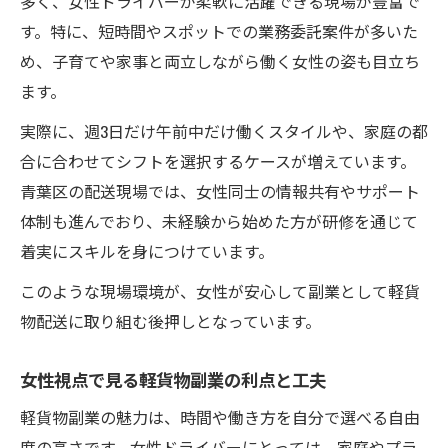
多く、女性ドライバーが柔軟に活躍できる現場が豊富で
す。特に、短時間やスポットでの業務委託案件が多いた
め、子育てや家事と両立しながら働く女性の姿も目立ち
ます。
実際に、週3日だけ午前中だけ働くスタイルや、家庭の都
合に合わせてシフトを選択するケースが増えています。
青葉区の配送現場では、女性同士の情報共有やサポート
体制も進んでおり、未経験から始めた方が研修を通じて
着実にスキルを身につけています。
このような現場環境が、女性が安心して副業として軽貨
物配送に取り組む後押しとなっています。
女性視点で見る軽貨物副業の利点と工夫
軽貨物副業の魅力は、時間や働き方を自分で選べる自由
度の高さです。女性ドライバーにとっては、家庭やプラ