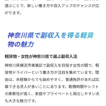
選ぶことで、新しい働き方や収入アップのチャンスが広
がります。
神奈川県で副収入を得る軽貨
物の魅力
軽貨物・女性が神奈川県で選ぶ副収入法
神奈川県横浜市青葉区で副収入を目指す女性の間で、軽
貨物ドライバーという働き方が注目を集めています。理
由は、未経験からでも始めやすく、普通免許があれば応
募できる求人が多いことにあります。勤務時間やシフト
の柔軟性が高く、家庭やプライベートと両立しやすい点
も大きな魅力です。