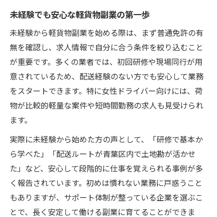
副業で実感する軽貨物・女性のやりがい
未経験でも安心な軽貨物副業の第一歩
未経験から始めやすい軽貨物の副業ポイント
未経験から軽貨物副業を始める際は、まず普通免許の有
未経験でも安心な軽貨物・女性副業入門
無を確認し、求人情報で自分に合う条件を絞り込むこと
軽貨物・女性が押さえるべき始め方のコツ
が重要です。多くの業者では、初回研修や現場同行が用
青葉区で未経験から軽貨物副業を始める方
意されているため、配送経験のない方でも安心して業務
法
をスタートできます。特に女性ドライバー向けには、荷
軽貨物・女性でも続けやすいサポート体制
物が比較的軽量な案件や短時間勤務の求人も見受けられ
副業初心者が選ぶ軽貨物・女性のポイント
ます。
神奈川県で副収入を得る軽貨物の魅力
実際に未経験から始めた方の声として、「研修で基本か
軽貨物・女性が神奈川県で選ぶ副収入法
ら学べた」「配送ルートが青葉区内で土地勘が活かせ
青葉区で増える軽貨物・女性副業の魅力
た」など、安心して段階的に仕事を覚えられる事例が多
副収入を得やすい軽貨物・女性の強み
く報告されています。初めは慣れない業務に戸惑うこと
軽貨物・女性が語る神奈川県副業の実情
もありますが、サポート体制が整っている企業を選ぶこ
とで、長く安定して働ける副業に育てることができま
副収入アップに役立つ軽貨物・女性ノウハ