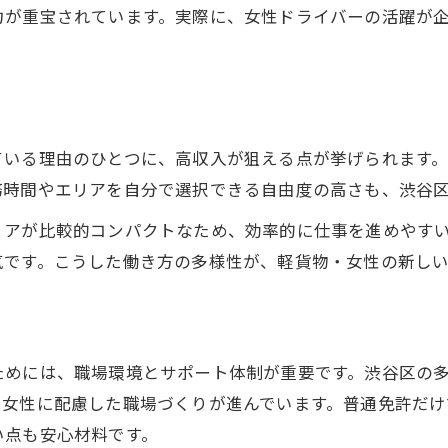
力が重宝されています。実際に、女性ドライバーの活躍が
経験不要で安心の軽貨物・女性サポート
渋谷区で軽貨物・女性が歓迎される背景
軽貨物・女性の応募が増加する求人傾向
未経験でも安心な軽貨物・女性向け研修
ている理由のひとつに、高収入が狙える点が挙げられます
普通免許で始める女性向け軽貨物ドライバーの道
務時間やエリアを自分で選択できる自由度の高さも、渋谷
軽貨物・女性が普通免許で始める方法
リアが比較的コンパクトなため、効率的に仕事を進めやす
普通免許だけで叶う軽貨物・女性の仕事
気です。こうした働き方の多様性が、軽貨物・女性の新し
軽貨物・女性が選ぶ普通免許の活かし方
免許取得後すぐ始める軽貨物・女性の働き方
軽貨物・女性が安心して運転できるポイント
ためには、職場環境とサポート体制が重要です。渋谷区の
、女性に配慮した職場づくりが進んでいます。普通免許だ
い点も安心材料です。