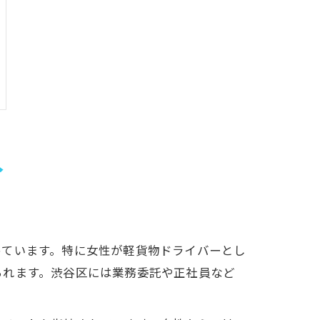
今
めています。特に女性が軽貨物ドライバーとし
られます。渋谷区には業務委託や正社員など