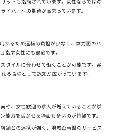
メリットも指摘されています。女性ならではの
ドライバーへの期待が高まっています。
使用するため運転の負担が少なく、体力面のハ
目指す女性にも最適です。
フスタイルに合わせて働くことが可能です。実
られる職種として認知が広がっています。
充実や、女性歓迎の求人が増えていることが挙
ョン能力を活かせる場面も多いのが特徴です。
や店舗との連携が強く、地域密着型のサービス