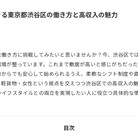
きる東京都渋谷区の働き方と高収入の魅力
な働き方に挑戦してみたいと思いませんか？今、渋谷区で
環境が整っています。これまで敷居が高いと感じがちだっ
験からでも安心して始められるうえ、柔軟なシフト制度や
、軽貨物・女性という視点を交えつつ渋谷区での高収入の
ライフスタイルとの両立を実現したい人に役立つ具体的な
目次