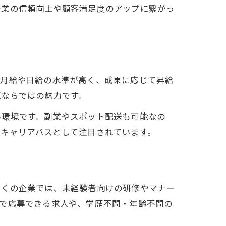
企業の信頼向上や顧客満足度のアップに繋がっ
。月給や日給の水準が高く、成果に応じて昇給
区ならではの魅力です。
い環境です。副業やスポット配送も可能なの
いキャリアパスとして注目されています。
多くの企業では、未経験者向けの研修やマナー
けで応募できる求人や、学歴不問・年齢不問の