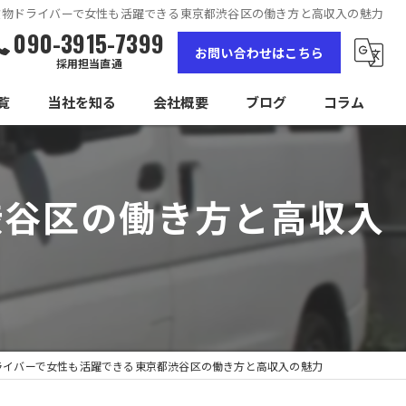
貨物ドライバーで女性も活躍できる東京都渋谷区の働き方と高収入の魅力
090-3915-7399
お問い合わせはこちら
採用担当直通
覧
当社を知る
会社概要
ブログ
コラム
女性
渋谷区の働き方と高収入
高収入
未経験
経験者
独立
ライバーで女性も活躍できる東京都渋谷区の働き方と高収入の魅力