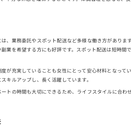
には、業務委託やスポット配送など多様な働き方がありま
や副業を希望する方にも好評です。スポット配送は短時間
制度が充実していることも女性にとって安心材料となって
にスキルアップし、長く活躍しています。
ベートの時間も大切にできるため、ライフスタイルに合わ
夫