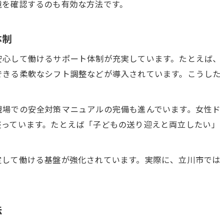
境を確認するのも有効な方法です。
軽貨物・女性が高収入を目指すシフト戦略
歩合制を活かした収入アップの工夫
体制
高収入と労働バランスの取り方のポイント
安心して働けるサポート体制が充実しています。たとえば
ライフスタイルを選べる配送の新常識
できる柔軟なシフト調整などが導入されています。こうし
軽貨物・女性向け柔軟シフトの魅力紹介
ワークライフバランスを実現する働き方
現場での安全対策マニュアルの完備も進んでいます。女性
軽貨物・女性が選ぶ自分らしい働き方とは
整っています。たとえば「子どもの送り迎えと両立したい
副業やWワークに最適な配送業の特徴
希望に合わせた働き方ができる理由
定して働ける基盤が強化されています。実際に、立川市で
。
法