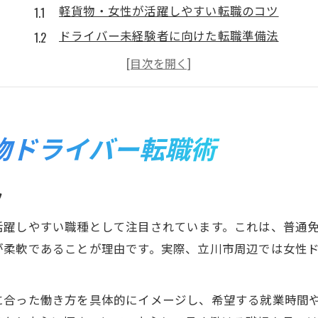
軽貨物・女性が活躍しやすい転職のコツ
ドライバー未経験者に向けた転職準備法
女性も安心できる軽貨物転職サポート体制
軽貨物・女性歓迎の求人を見極める方法
安定収入を目指す立川市の転職ポイント
女性にも広がる軽貨物運送の魅力発見
物ドライバー転職術
軽貨物・女性ドライバー増加の背景と魅力
女性に合った軽貨物運送の働き方とは
ツ
軽貨物・女性目線で見た運送業のやりがい
活躍しやすい職種として注目されています。これは、普通
主婦や未経験も活躍する軽貨物の現場
が柔軟であることが理由です。実際、立川市周辺では女性
女性が安心して働けるサポート体制の工夫
未経験から始める高収入ドライバー生活
に合った働き方を具体的にイメージし、希望する就業時間
軽貨物・女性未経験でも始めやすい理由