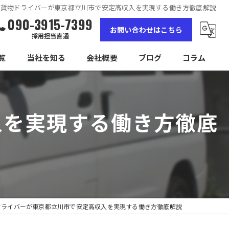
軽貨物ドライバーが東京都立川市で安定高収入を実現する働き方徹底解説
090-3915-7399
お問い合わせはこちら
採用担当直通
覧
当社を知る
会社概要
ブログ
コラム
女性
入を実現する働き方徹底
高収入
未経験
経験者
独立
ドライバーが東京都立川市で安定高収入を実現する働き方徹底解説