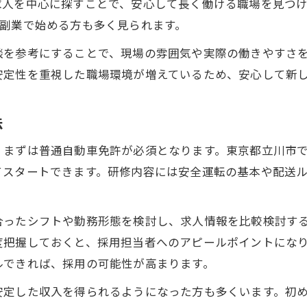
求人を中心に探すことで、安心して長く働ける職場を見つ
未経験者が高収入を目指すためのポイント
て副業で始める方も多く見られます。
軽貨物・女性が安心できる研修制度の実態
談を参考にすることで、現場の雰囲気や実際の働きやすさ
初めてのドライバー生活を支えるサポート
安定性を重視した職場環境が増えているため、安心して新
高収入実現に必要な仕事の選び方と工夫
安定を目指すなら軽貨物業界が注目株
法
軽貨物・女性が安定収入を得やすい理由
、まずは普通自動車免許が必須となります。東京都立川市
業界動向から見る軽貨物の安定性とは
てスタートできます。研修内容には安全運転の基本や配送
軽貨物・女性も安心の安定サポート事例
ドライバーとして長く続けるための工夫
合ったシフトや勤務形態を検討し、求人情報を比較検討す
安定した働き方と収入を両立するコツ
度把握しておくと、採用担当者へのアピールポイントにな
高収入を狙う働き方を軽貨物で実現
ルできれば、採用の可能性が高まります。
軽貨物・女性でも可能な高収入実現術
安定した収入を得られるようになった方も多くいます。初
効率的な働き方で収入アップを目指す方法