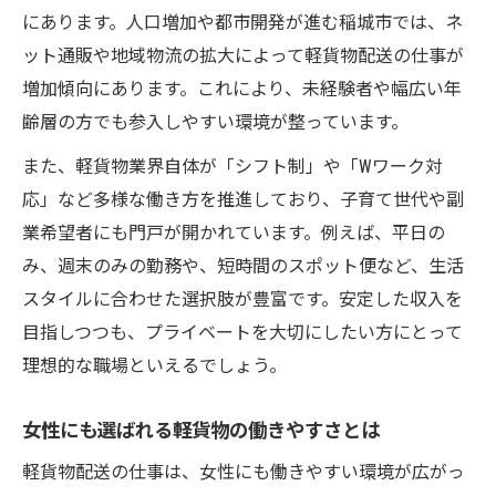
東京都稲城市で女性が活躍できる理由を紹
にあります。人口増加や都市開発が進む稲城市では、ネ
介
ット通販や地域物流の拡大によって軽貨物配送の仕事が
軽貨物ドライバー未経験者のサポート体制
増加傾向にあります。これにより、未経験者や幅広い年
稲城市で軽貨物を始める際のポイント解説
齢層の方でも参入しやすい環境が整っています。
女性が未経験から挑戦しやすい職場の特徴
また、軽貨物業界自体が「シフト制」や「Wワーク対
柔軟な働き方なら稲城市の軽貨物求人が最適
応」など多様な働き方を推進しており、子育て世代や副
シフト制で叶える軽貨物・女性の柔軟な働
業希望者にも門戸が開かれています。例えば、平日の
き方
み、週末のみの勤務や、短時間のスポット便など、生活
Wワーク対応の軽貨物求人が稲城市で人気の
スタイルに合わせた選択肢が豊富です。安定した収入を
理由
目指しつつも、プライベートを大切にしたい方にとって
軽貨物業界で実現する自由なスケジュール
理想的な職場といえるでしょう。
管理術
女性にも選ばれる軽貨物の働きやすさとは
稲城市の軽貨物求人で選べる多様な雇用形
態
軽貨物配送の仕事は、女性にも働きやすい環境が広がっ