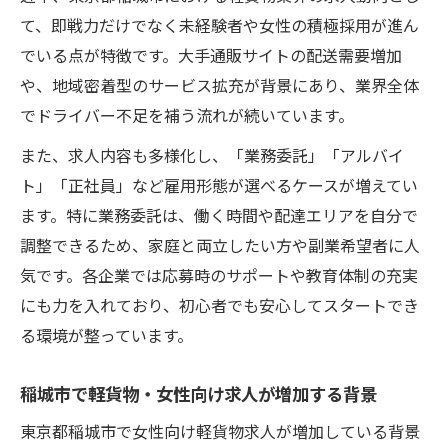
女性にも適した稲城市の軽貨物収入モデル
て、即戦力だけでなく未経験者や女性の積極採用が進ん
稲城市の軽貨物で安定した働き方を実現す
でいる点が特徴です。大手通販サイトの配送需要増加
る方法
や、地域密着型のサービス拡充が背景にあり、業界全体
軽貨物・女性ドライバーが収入を増やすコ
でドライバー不足を補う流れが続いています。
ツ
また、求人内容も多様化し、「業務委託」「アルバイ
稲城市の軽貨物求人で長く働くメリット
ト」「正社員」など雇用形態が選べるケースが増えてい
ワークライフバランス実現できる稲城市の仕事
ます。特に業務委託は、働く時間や配達エリアを自分で
調整できるため、家庭と両立したい方や副業希望者に人
軽貨物求人でワークライフバランスを実現
気です。各企業では応募時のサポートや教育体制の充実
する方法
にも力を入れており、初心者でも安心してスタートでき
女性が働きやすい稲城市の軽貨物職場環境
る環境が整っています。
稲城市の軽貨物でプライベートと両立する
働き方
稲城市で軽貨物・女性向け求人が増加する背景
軽貨物・女性のための柔軟な勤務スタイル
東京都稲城市で女性向け軽貨物求人が増加している背景
紹介