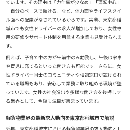
ています。その理由は「力仕事が少なめ」「運転中心」
女性にも安心な柔軟シフトの軽貨物求人情
「自分のペースで働ける」など、体力面やライフスタイ
報
ル面への配慮がなされているからです。実際、東京都稲
軽貨物配送で女性の活躍が広がる理由とは
城市でも女性ドライバーの求人が増加しており、女性専
女性ドライバーが軽貨物業界で増加する背
用の研修やサポート体制を用意する企業も見受けられま
景
す。
軽貨物求人が女性に支持される職場環境と
例えば、子育て中の方が午前中のみ勤務し、午後は家事
は
や育児に充てるといった働き方も可能です。さらに、女
稲城市で女性が活躍する軽貨物配送の実態
性ドライバー同士のコミュニティや相談窓口が設けられ
軽貨物・女性の仕事が注目されるポイント
ている職場もあり、安心して業務に取り組める環境が整
解説
っています。女性の社会進出や多様な働き方を後押しす
働きやすさ重視の軽貨物求人が女性に人気
る業界として、今後も注目が集まっています。
安定収入を目指すなら稲城市求人がおすすめ
軽貨物求人で安定収入を得るためのポイン
軽貨物業界の最新求人動向を東京都稲城市で解説
ト
近年、東京都稲城市における軽貨物業界の求人動向とし