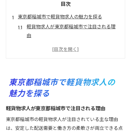
目次
東京都稲城市で軽貨物求人の魅力を探る
軽貨物求人が東京都稲城市で注目される理
由
女性にも選ばれる軽貨物の働きやすさとは
軽貨物業界の最新求人動向を東京都稲城市
で解説
稲城市で軽貨物・女性向け求人が増加する
東京都稲城市で軽貨物求人の
背景
魅力を探る
東京都稲城市の軽貨物で目指す新しい働き
方
軽貨物求人が東京都稲城市で注目される理由
未経験から始める軽貨物ドライバー生活
東京都稲城市の軽貨物求人が注目されている主な理由
未経験でも安心な軽貨物求人の始め方とは
は、安定した配送需要と働き方の柔軟さが両立できる点