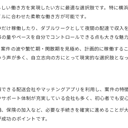
らしい働き方を実現したい方に最適な選択肢です。特に横
自立志向ドライバー必見のアプリ活用術
イルに合わせた柔軟な働き方が可能です。
軽貨物配送アプリ選びで自立を加速させる
中だけ稼働したり、ダブルワークとして夜間の配達で収入
自立型ドライバーへ導くアプリ活用のポイント
事の量やペースを自分でコントロールできる点も大きな魅
地域特性を活かす軽貨物自立の新常識
地域特性を知ることが軽貨物配送自立の近道
。案件の波や繁忙期・閑散期を見極め、計画的に稼働する
いう声が多く、自立志向の方にとって現実的な選択肢とな
横浜の地域特性を活かした自立型配送術
自立を支える軽貨物配送の地域理解の重要性
エリア特性に合った軽貨物配送自立戦略
地域特性活用で自立型軽貨物配送を実現
頼できる配送会社やマッチングアプリを利用し、案件の特
やサポート体制が充実している会社も多く、初心者でも安
備、保険の加入など、必要な手続きを確実に進めることが
が成功のポイントです。