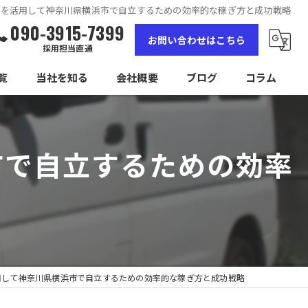
スを活用して神奈川県横浜市で自立するための効率的な稼ぎ方と成功戦略
090-3915-7399
お問い合わせはこちら
採用担当直通
覧
当社を知る
会社概要
ブログ
コラム
女性
市で自立するための効率
高収入
未経験
経験者
独立
用して神奈川県横浜市で自立するための効率的な稼ぎ方と成功戦略