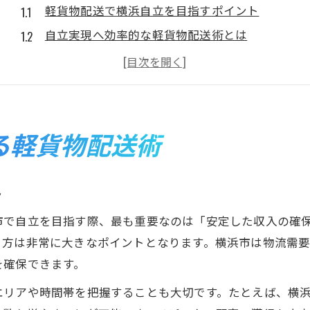
軽貨物配送で横浜自立を目指すポイント
自立実現へ効率的な軽貨物配送術とは
軽貨物配送で新しい働き方と自立を実感
自立志向に最適な軽貨物配送の始め方
軽貨物配送と自立への現実的なステップ
現場から学ぶ軽貨物配送の稼働戦略
る軽貨物配送術
軽貨物配送現場の自立型稼働戦略を解説
効率重視で自立する軽貨物配送戦略術
ト
軽貨物配送の現場で身につく自立スキル
市で自立を目指す際、最も重要なのは「安定した収入の確
自立ドライバーが選ぶ稼働戦略と工夫
き方は非常に大きなポイントとなります。横浜市は物流需
現場経験が活きる軽貨物配送自立の道
を確保できます。
安定収入を目指すなら軽貨物配送活用が鍵
エリアや時間帯を把握することも大切です。たとえば、横
軽貨物配送で安定収入と自立を両立する方法