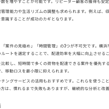
件数を増やすことが可能です。リピーター顧客の獲得も安
安定収入のための軽貨物配送自立活用術
己管理能力や生活リズムの調整も求められます。例えば、
自立と安定収入に直結する配送サービス選び
を意識することが成功のカギとなります。
軽貨物配送の活用で収入安定を図るポイント
自立型ドライバーが実践する安定収入戦略
横浜で効率的な案件選びと働き方のコツ
」「案件の見極め」「時間管理」の3つが不可欠です。横浜
軽貨物配送で横浜自立を叶える案件選び術
いルートを選定することで、配達効率を大幅に向上させる
効率的な案件選びが自立と収入アップの鍵
を比較し、短時間で多くの荷物を配達できる案件を優先す
自立を目指す軽貨物配送案件選択の極意
で、移動ロスを最小限に抑えられます。
横浜で自立型働き方を実現する選び方
ッチングサービスの活用もおすすめです。これらを使うこ
軽貨物配送で効率的に働き自立する秘訣
の方は、慣れるまで失敗もありますが、継続的な分析と改
配送アプリを使った自立型ドライバーへの道
軽貨物配送アプリで自立型ドライバーになる方法
感
配送アプリ活用で自立と効率化を実現するコツ