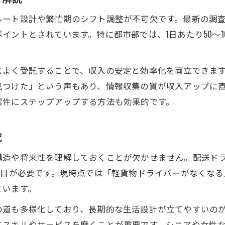
軽貨物配送業界が伸びる理由と自立の展望
ート設計や繁忙期のシフト調整が不可欠です。最新の調査
自立を実現できる軽貨物配送の魅力とは
イントとされています。特に都市部では、1日あたり50～1
軽貨物配送ドライバーはなくなるのか考察
業界ランキングから読み解く将来性のヒント
スよく受託することで、収入の安定と効率化を両立できま
高収入を支える軽貨物自立のコツ
見つけた」という声もあり、情報収集の質が収入アップに
高収入と自立を両立する軽貨物配送の習慣
案件にステップアップする方法も効果的です。
軽貨物配送でやってはいけない注意点と対策
究
案件掲示板活用で安定収入と自立に近づく方法
荷主探しと直受け案件で収入アップを実現
構造や将来性を理解しておくことが欠かせません。配送ド
自立のための業界情報活用とネットワーク作り
注目が必要です。現時点では「軽貨物ドライバーがなくな
ています。
の道も多様化しており、長期的な生活設計が立てやすいの
てスキルやサービスを磨くことが重要です。シニアや女性