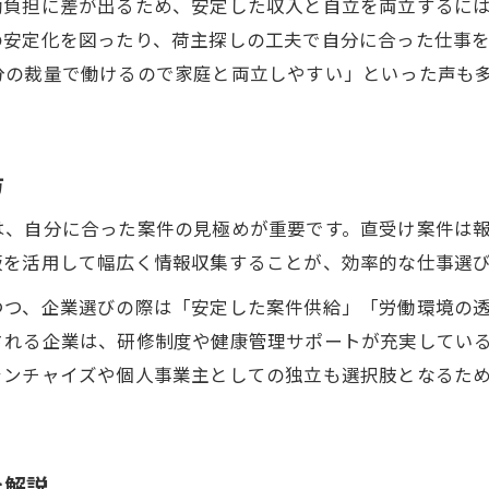
働負担に差が出るため、安定した収入と自立を両立するに
未経験者が軽貨物配送で自立するための準備
の安定化を図ったり、荷主探しの工夫で自分に合った仕事
未経験から始める自立型軽貨物配送のポイント
分の裁量で働けるので家庭と両立しやすい」といった声も
軽貨物配送未経験者におすすめの案件選び
自立に近づくための荷主探しと案件確保法
やってはいけない注意点と自立への心得
方
直受け案件を活かした収入アップ術
は、自分に合った案件の見極めが重要です。直受け案件は
軽貨物配送の直受け案件で自立を加速させる
板を活用して幅広く情報収集することが、効率的な仕事選
高単価直受け案件で軽貨物配送の収入アップ
つつ、企業選びの際は「安定した案件供給」「労働環境の
直受け案件掲示板活用で自立と安定収入を両立
される企業は、研修制度や健康管理サポートが充実してい
荷主探しで見つける自立型軽貨物配送の魅力
ランチャイズや個人事業主としての独立も選択肢となるた
軽貨物配送直受け案件の探し方と注意点
将来性ある軽貨物業界の魅力を解説
軽貨物配送の市場規模拡大と自立の将来性
を解説