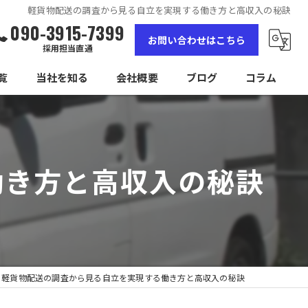
軽貨物配送の調査から見る自立を実現する働き方と高収入の秘訣
090-3915-7399
お問い合わせはこちら
採用担当直通
覧
当社を知る
会社概要
ブログ
コラム
女性
高収入
働き方と高収入の秘訣
未経験
経験者
独立
軽貨物配送の調査から見る自立を実現する働き方と高収入の秘訣