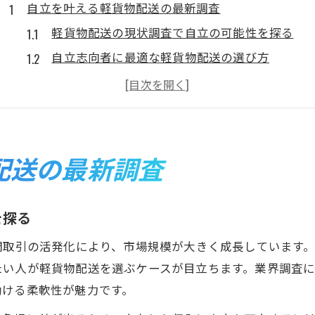
自立を叶える軽貨物配送の最新調査
軽貨物配送の現状調査で自立の可能性を探る
自立志向者に最適な軽貨物配送の選び方
軽貨物配送で高収入を目指す最新動向を解説
軽貨物配送の自立実現に向けた業界研究
軽貨物配送で避けたい落とし穴と注意点
軽貨物配送業界で高収入を実現する道
配送の最新調査
軽貨物配送で高収入を得るための自立戦略
軽貨物配送業界が注目される理由と収入事情
を探る
高収入に直結する軽貨物配送案件の選び方
間取引の活発化により、市場規模が大きく成長しています
荷主探しで広がる軽貨物配送の自立可能性
たい人が軽貨物配送を選ぶケースが目立ちます。業界調査
案件掲示板の活用で収入増と自立の両立を
働ける柔軟性が魅力です。
未経験から自立を目指す働き方とは