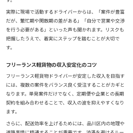
軽貨物・フリーランスで高収入を目指す戦
略
実際に現場で活動するドライバーからは、「案件が豊富
だが、繁忙期や閑散期の差がある」「自分で営業や交渉
収入アップに直結する軽貨物案件の見極め
を行う必要がある」といった声も聞かれます。リスクも
方
把握したうえで、着実にステップを踏むことが大切で
フリーランスが実践する収入最大化の工夫
す。
品川区で高収入を実現した体験談を紹介
将来を見据えた軽貨物フリーランスの計画
フリーランス軽貨物の収入安定化のコツ
フリーランス軽貨物ドライバーが安定した収入を目指す
には、複数の案件をバランス良く受注することがカギと
なります。単発案件だけでなく、定期便や企業との長期
契約を組み合わせることで、収入の波を抑えやすくなり
ます。
さらに、配送効率を上げるためには、品川区内の地理や
道路事情に精通することが重要です。渋滞を避けるルー