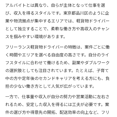
アルバイトとは異なり、自らが主体となって仕事を選
品川区での案件選びと収入向上戦略
び、収入を得るスタイルです。東京都品川区のように企
軽貨物フリーランスに必要な営業力とは
業や物流拠点が集中するエリアでは、軽貨物ドライバー
フリーランス経験者の収入アップ事例紹介
として独立することで、柔軟な働き方や高収入のチャン
安定収入を目指す軽貨物の働き方改革
スを掴みやすい環境があります。
未経験から品川区で軽貨物独立を目指すなら
フリーランス軽貨物ドライバーの特徴は、案件ごとに働
軽貨物・フリーランス未経験者の独立準備
く時間やエリアを選べる自由度の高さです。自分のライ
品川区で始める軽貨物独立のポイント
フスタイルに合わせて働けるため、副業やダブルワーク
フリーランス参入時のサポート活用術
の選択肢としても注目されています。たとえば、子育て
中の方や定年後のセカンドキャリアを考える方にも、負
軽貨物初心者が知るべき収入の目安
担の少ない働き方として人気が広がっています。
独立後の軽貨物フリーランス成長ストーリ
ー
一方で、仕事量や収入が自分の努力や営業活動に左右さ
れるため、安定した収入を得るには工夫が必要です。案
努力次第で稼げる軽貨物フリーランスの魅力
件の選び方や得意先の開拓、配送効率の向上など、フリ
軽貨物・フリーランスが稼げる理由と実例