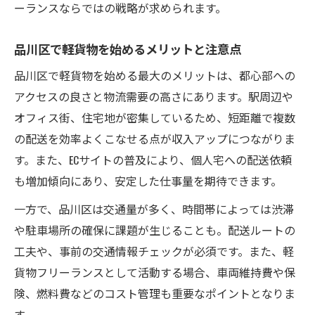
ーランスならではの戦略が求められます。
品川区で収入を伸ばすための工夫とは
フリーランス軽貨物のやりがいと挑戦
品川区で軽貨物を始めるメリットと注意点
努力が収入に直結する業務内容を解説
品川区で軽貨物を始める最大のメリットは、都心部への
軽貨物フリーランスの収入アップ成功談
アクセスの良さと物流需要の高さにあります。駅周辺や
安定した収入が叶う軽貨物の仕事選びとは
オフィス街、住宅地が密集しているため、短距離で複数
軽貨物・フリーランスで失敗しない仕事選
の配送を効率よくこなせる点が収入アップにつながりま
び
す。また、ECサイトの普及により、個人宅への配送依頼
品川区で人気の軽貨物案件特徴まとめ
も増加傾向にあり、安定した仕事量を期待できます。
フリーランスが重視すべき収入条件ポイン
一方で、品川区は交通量が多く、時間帯によっては渋滞
ト
や駐車場所の確保に課題が生じることも。配送ルートの
長く続けるための軽貨物案件選定基準
工夫や、事前の交通情報チェックが必須です。また、軽
安定収入を得るフリーランスの働き方比較
貨物フリーランスとして活動する場合、車両維持費や保
険、燃料費などのコスト管理も重要なポイントとなりま
軽貨物フリーランスで高収入に近づく実践法
す。