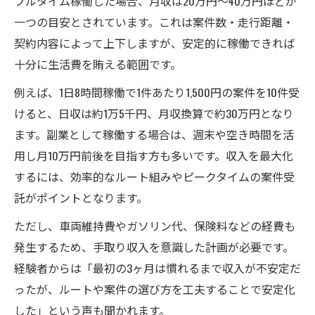
フルタイム稼働した場合、月収は20万円〜40万円ほどが
一つの目安とされています。これは案件数・走行距離・
契約内容によって上下しますが、安定的に稼働できれば
十分に生活費を賄える範囲です。
例えば、1日8時間稼働で1件あたり1,500円の案件を10件受
けると、日収は約1万5千円、月収換算で約30万円となり
ます。副業として稼働する場合は、週末や空き時間を活
用し月10万円前後を目指す方も多いです。収入を最大化
するには、効率的なルート組みやピークタイムの案件受
託がポイントとなります。
ただし、車両維持費やガソリン代、保険料などの経費も
発生するため、手取り収入を意識した計画が必要です。
経験者からは「最初の3ヶ月は慣れるまで収入が不安定だ
ったが、ルートや案件の選び方を工夫することで安定化
した」という声も聞かれます。