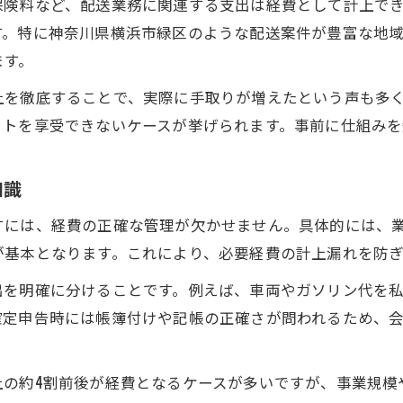
保険料など、配送業務に関連する支出は経費として計上で
軽貨物配送で収益アップと節税を両立する方法
す。特に神奈川県横浜市緑区のような配送案件が豊富な地
収入と節税メリットを最大化する勤務スタイル
ます。
働き方改革で軽貨物配送の節税効果を強化
上を徹底することで、実際に手取りが増えたという声も多
柔軟な働き方が節税と手取り増加に役立つ理由
ットを享受できないケースが挙げられます。事前に仕組みを
節税しながら安定収入を確保する具体策
経費管理で差がつく軽貨物配送の実践法
知識
軽貨物配送の節税は経費管理が鍵となる理由
すには、経費の正確な管理が欠かせません。具体的には、
経費項目ごとの見直しが節税効果に直結する
が基本となります。これにより、必要経費の計上漏れを防ぎ
効率的な経費管理で事業安定化を目指す方法
出を明確に分けることです。例えば、車両やガソリン代を
節税メリットを高める経費の使い方を解説
確定申告時には帳簿付けや記帳の正確さが問われるため、
経費記録を徹底することで節税に成功するコツ
辞めた方がいいという悩みの解決策とは
上の約4割前後が経費となるケースが多いですが、事業規模
軽貨物配送の継続に悩んだときの節税活用法