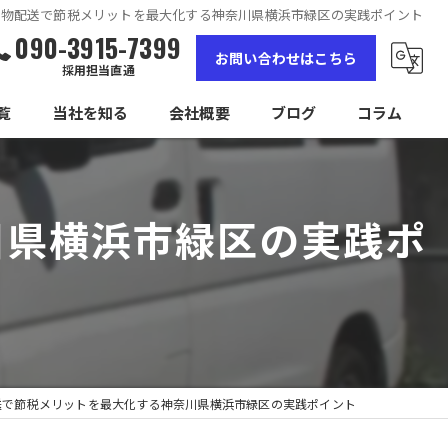
貨物配送で節税メリットを最大化する神奈川県横浜市緑区の実践ポイント
090-3915-7399
お問い合わせはこちら
採用担当直通
覧
当社を知る
会社概要
ブログ
コラム
女性
川県横浜市緑区の実践ポ
高収入
未経験
経験者
独立
送で節税メリットを最大化する神奈川県横浜市緑区の実践ポイント