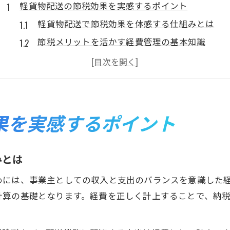
軽貨物配送の節税効果を実感するポイント
軽貨物配送で節税効果を体感する仕組みとは
節税メリットを活かす経費管理の基本知識
神奈川県横浜市緑区での節税成功例を紹介
軽貨物配送の魅力と収益アップ戦略を解説
経費バランスが節税メリットに直結する理由
横浜市緑区で働くなら知りたい経費圧縮術
果を実感するポイント
軽貨物配送で経費を削減する実践テクニック
節税に直結する経費圧縮のポイントを解説
みとは
横浜市緑区で経費管理を徹底するコツとは
めには、事業主としての収入と支出のバランスを意識した
ガソリン代や車両維持費の節約アイデア紹介
計算の基礎となります。経費を正しく計上することで、納
手取りを増やす経費配分と節税メリットの関係
節税しながら収益アップを目指す働き方