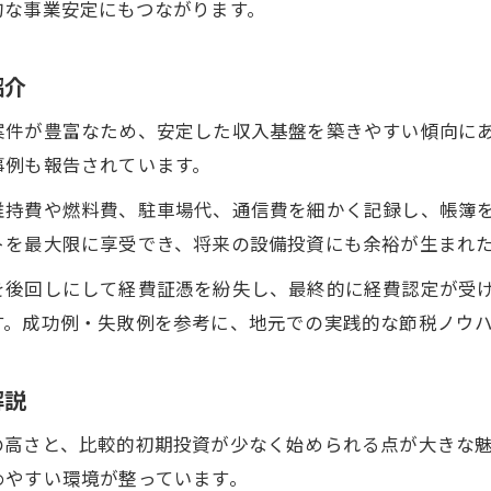
的な事業安定にもつながります。
辞めた方がいい理由と節税で変わる収入事情
不安を解消する軽貨物配送の節税戦略を紹介
紹介
節税メリットで働き方に自信を持てる理由
案件が豊富なため、安定した収入基盤を築きやすい傾向に
辞める前に見直したい経費管理と節税効果
事例も報告されています。
自由と収入を両立する節税メリットの発見
維持費や燃料費、駐車場代、通信費を細かく記録し、帳簿
軽貨物配送で自由と収入を両立する節税術
トを最大限に享受でき、将来の設備投資にも余裕が生まれ
節税メリットが働き方の幅を広げる理由
を後回しにして経費証憑を紛失し、最終的に経費認定が受
自由な働き方を支える軽貨物配送の節税効果
す。成功例・失敗例を参考に、地元での実践的な節税ノウ
収入安定に直結する節税の見落とせない魅力
軽貨物配送の節税で生活の質を高める方法
解説
の高さと、比較的初期投資が少なく始められる点が大きな
めやすい環境が整っています。