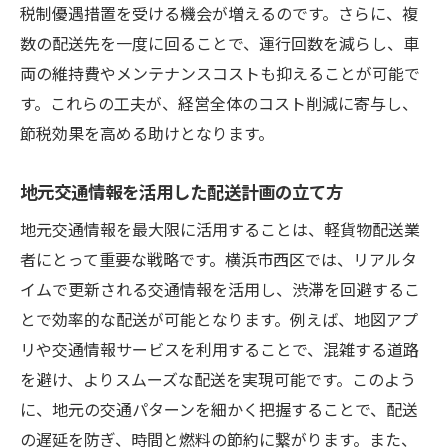
地域特性を反映した配送料の最適化方法
税制優遇措置を受ける機会が増えるのです。さらに、複
地域イベントを活用した広告戦略と節税効
数の配送先を一度に回ることで、運行回数を減らし、車
果
両の維持費やメンテナンスコストも抑えることが可能で
地元文化を理解したサービス展開の重要性
す。これらの工夫が、経営全体のコスト削減に寄与し、
節税効果を高める助けとなります。
地元特性を活かした効率的な税務管理
地域密着型活動がもたらす税金軽減の可能
地元交通情報を活用した配送計画の立て方
性
地元交通情報を最大限に活用することは、軽貨物配送業
軽貨物配送業が知っておくべき横浜市西区での
者にとって重要な戦略です。横浜市西区では、リアルタ
節税のポイント
イムで更新される交通情報を活用し、渋滞を回避するこ
税務申告時に注意すべき地域特有のルール
とで効率的な配送が可能となります。例えば、地図アプ
節税効果を高めるための必要経費の考え方
リや交通情報サービスを利用することで、混雑する道路
地元行政との連携が生む税務優位性
を避け、よりスムーズな配送を実現可能です。このよう
節税のプロが教える地域特化型アドバイス
に、地元の交通パターンを細かく把握することで、配送
軽貨物配送業者が知るべき最新税制情報
の遅延を防ぎ、時間と燃料の節約に繋がります。また、