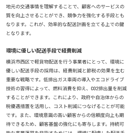
横浜市西区での節税成功事例から学ぶ
地元の交通事情を理解することで、顧客へのサービスの
質を向上させることができ、競争力を強化する手段とも
配送コストを削減しながら賢く節税するための
なります。これが、効率的な配送計画を立てる上での鍵
ヒント
となります。
コスト削減と節税の両立を図る方法
配送業務の効率化がもたらす税金対策
環境に優しい配送手段で経費削減
経費の見直しが生む節税の可能性
横浜市西区で軽貨物配送を行う事業者にとって、環境に
法定控除を最大限活用するための戦略
優しい配送手段の採用は、経費削減と節税の効果を生む
コスト削減のプロが教える予算管理術
重要な戦略です。低排出ガス車両の導入やエコドライブ
節税のための効果的な経費の配分方法
技術の習得によって、燃料消費を抑え、CO2排出量を削減
横浜市西区での軽貨物配送業が最大限に節税を
することができます。これにより、政府や自治体からの
活かす方法
税優遇措置を活用し、コスト削減につなげることが可能
地域密着型ビジネスが享受する税制優遇
です。また、環境意識の高い顧客からの信頼度向上も期
待できるため、顧客基盤の強化にも寄与します。持続可
地元金融機関との連携で得る節税効果
能な事業運営を目指すためには、環境に配慮した配送手