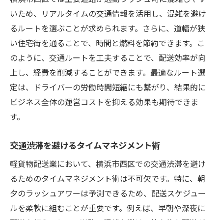
地域特性を活かした配送の効率化
いため、リアルタイムの交通情報を活用し、混雑を避け
ビジネスの信頼性を高める地域コミュニテ
るルートを選ぶことが求められます。さらに、道幅が狭
ィ活用法
い住宅街を通ることで、時間と燃料を節約できます。こ
地域密着型の強みを活かした節税戦略
のように、交通ルートを工夫することで、配送効率が向
軽貨物配送のプロが教える横浜市西区での賢い
上し、経費を削減することができます。最適なルート選
節税戦略
定は、ドライバーの労働時間短縮にも繋がり、結果的に
ビジネス全体の運営コストを抑える効果も期待できま
プロフェッショナルな配送業者の節税テク
す。
ニック
税務知識を活用した効率的な経費管理
交通渋滞を避けるタイムマネジメント術
横浜市西区特有の税務優遇制度の活用法
軽貨物配送業において、横浜市西区での交通渋滞を避け
軽貨物配送業者が注意すべき税務上のポイ
るためのタイムマネジメント術は不可欠です。特に、朝
ント
夕のラッシュアワーは予測できるため、配送スケジュー
節税効果を高めるための経費の見直し方
ルを柔軟に組むことが重要です。例えば、早朝や深夜に
専門家に学ぶ地域密着型節税アプローチ