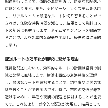
配送を行うことで、道路の混雑を避け、効率的な配送が
横浜市西区での配送業務効率化がもたらす節税
可能となります。また、ナビゲーションシステムを活用
効果とは
し、リアルタイムで最適なルートに切り替えることがで
業務効率化によるコスト削減の具体例
きれば、無駄な待機時間を減らし、結果として燃料コス
配送プロセスの見直しで得られる節税効果
トの削減にも寄与します。タイムマネジメントを徹底す
ることで、より効率的な配送を実現し、経費節減に直結
IT技術を活用した業務効率化の利点
します。
効率化による時間短縮とその税務上のメリ
ット
配送ルートの効率化が節税に繋がる理由
業務フロー改善がもたらす経費削減効果
軽貨物配送において、効率的なルートの計画は経費の削
配送業務効率化が生む新たなビジネスチャ
減と節税に直結します。横浜市西区の道路特性を理解
ンス
し、最適なルートを選択することで、燃料費や時間の無
地元特性を活用した軽貨物配送の効率的節税術
駄を省くことができるのです。特に、市内の交通渋滞を
横浜市西区の地理的特性を活かした配送プ
避けるために、早朝や夜間の配送を検討することが重要
ラン
です。これにより、効率的な配送が実現し、結果として