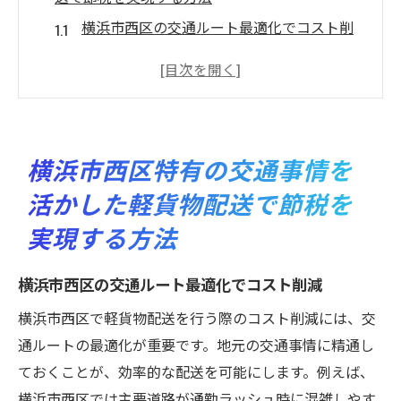
横浜市西区の交通ルート最適化でコスト削
減
交通渋滞を避けるタイムマネジメント術
配送ルートの効率化が節税に繋がる理由
地元交通情報を活用した配送計画の立て方
横浜市西区特有の交通事情を
環境に優しい配送手段で経費削減
活かした軽貨物配送で節税を
交通事情を考慮した効果的な税金対策
実現する方法
地域密着型軽貨物配送ビジネスで経費削減を達
成する秘訣
横浜市西区の交通ルート最適化でコスト削減
横浜市西区の顧客ニーズに応えるサービス
横浜市西区で軽貨物配送を行う際のコスト削減には、交
展開
通ルートの最適化が重要です。地元の交通事情に精通し
地域密着型ビジネスの節税メリットとは
ておくことが、効率的な配送を可能にします。例えば、
地元企業との連携が生むコスト削減効果
横浜市西区では主要道路が通勤ラッシュ時に混雑しやす