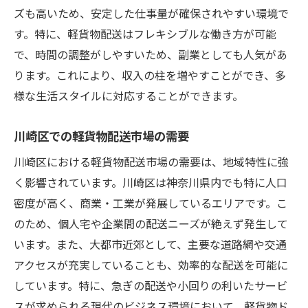
ズも高いため、安定した仕事量が確保されやすい環境で
川崎区での配送ルートの最適化事例
す。特に、軽貨物配送はフレキシブルな働き方が可能
初期投資を抑えた軽貨物配送で自由な働き方を
で、時間の調整がしやすいため、副業としても人気があ
手に入れる
ります。これにより、収入の柱を増やすことができ、多
軽貨物配送ビジネスの初期投資を抑える方
様な生活スタイルに対応することができます。
法
コスト削減による利益最大化の戦略
川崎区での軽貨物配送市場の需要
車両選びで失敗しないためのポイント
川崎区における軽貨物配送市場の需要は、地域特性に強
自由な働き方を実現するスケジュール管理
く影響されています。川崎区は神奈川県内でも特に人口
効率的な業務管理でプライベート時間を確
密度が高く、商業・工業が発展しているエリアです。こ
保
のため、個人宅や企業間の配送ニーズが絶えず発生して
川崎区での軽貨物ビジネスモデルの事例
います。また、大都市近郊として、主要な道路網や交通
軽貨物配送で安定した収入を得るための時間管
アクセスが充実していることも、効率的な配送を可能に
理術
しています。特に、急ぎの配送や小回りの利いたサービ
スが求められる現代のビジネス環境において、軽貨物ド
時間管理が収入に与える影響