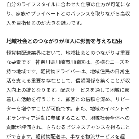
顧客ニーズの把握と対応力の強化
自分のライフスタイルに合わせた仕事の仕方が可能にな
トラブル時の迅速な対応とフォローアップ
り、家族やプライベートとのバランスを取りながら高収
顧客満足度が収入に与える影響
入を目指せるのが大きな魅力です。
口コミと評判を活用したビジネス拡大
地域社会とのつながりが収入に影響を与える理由
川崎区で軽貨物配送を始める前に知っておきた
軽貨物配送業界において、地域社会とのつながりは重要
いこと
な要素です。神奈川県川崎市川崎区は、多様なニーズを
川崎区の軽貨物配送市場の現状
持つ地域です。軽貨物ドライバーは、地域住民の日常生
法令遵守と必要な手続き
活を支える重要な存在として、信頼関係を築くことが収
業務をスムーズに始めるための準備
入向上の鍵となります。配送サービスを通して地域に密
競合分析と差別化のポイント
着した活動を行うことで、顧客との信頼を深め、リピー
川崎区での配送ニーズの特徴
ターを増やすことが可能です。また、地域のイベントや
成功するための初めの一歩
ボランティア活動に参加することで、地域社会全体への
貢献が評価され、さらなるビジネスチャンスを得ること
ができます。軽貨物配送は、単なる物流サービスを超