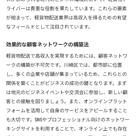
ライバーは貴重な役割を果たしています。これらの要素
成功するドライバーの時間管理テクニック
が相まって、軽貨物配送業界は高収入を得るための有望
川崎区特有の配送時間の傾向と対策
なフィールドとして注目されています。
時間を有効活用するためのツールとアプリ
フレキシブルなスケジュールを組むコツ
効果的な顧客ネットワークの構築法
個人業務の効率を上げる時間管理法
軽貨物配送で高収入を実現するためには、顧客ネットワ
川崎区で成功する軽貨物ドライバーになるため
ークの構築が不可欠です。川崎区では、都市部に位置
の第一歩
し、多くの企業や店舗が集まっているため、これらとの
軽貨物ドライバーとしての基本スキル
関係を築くことがビジネスの成功の鍵となります。まず
地域事情を理解するための情報収集法
は地元のビジネスイベントや交流会に参加し、新しい顧
客との接触を図りましょう。また、オンラインプラット
顧客満足度を高めるコミュニケーション術
フォームを活用して自身のサービスをアピールすること
軽貨物配送業界のトレンドを掴む
も大切です。SNSやプロフェッショナル向けのネットワー
川崎区での成功事例から学ぶポイント
キングサイトを利用することで、オンライン上でも存在
初めての軽貨物配送業務で注意すべきこと