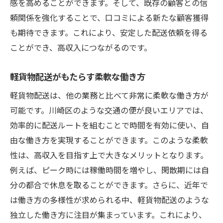
感を高めることができます。そして、既存の顧客との信
交通情報を駆使した効果的な軽貨物配送のポイ
頼関係を強化することで、口コミによる新たな顧客獲得
ント
も期待できます。これにより、安定した配送依頼を得る
最新の交通情報を入手する方法
ことができ、高収入につながるのです。
交通情報とナビゲーションの連携活用
軽貨物配送がもたらす柔軟な働き方
道路状況に応じた配送計画の立て方
川崎区内の混雑を避けるルート選定
軽貨物配送は、他の業務と比べて非常に柔軟な働き方が
可能です。川崎区のような交通の便が良いエリアでは、
交通情報が配送効率に与える影響
効率的に配送ルートを組むことで時間を有効に使い、自
リアルタイム情報でトラブルを防ぐ
由な働き方を実現することができます。このような柔軟
軽貨物配送で高収入を目指すための顧客コミュ
性は、高収入を目指す上で大きなメリットとなります。
ニケーション
例えば、ピーク時には稼働時間を増やし、閑散期には自
顧客との信頼関係を築くための基本
分の都合で休息を取ることができます。さらに、近年で
リピート依頼を増やすコミュニケーション
は働き方の多様性が求められる中、軽貨物配送のような
術
独立した働き方に注目が集まっています。これにより、