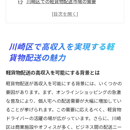
川崎区での軽貨物配送市場の需要
効果的な顧客ネットワークの構築法
軽貨物配送がもたらす柔軟な働き方
地域社会とのつながりが収入に影響を与え
る理由
川崎区で高収入を実現する軽
成功する軽貨物ドライバーの共通点
貨物配送の魅力
地域特性を活かした効率的な軽貨物配送ルート
とは
軽貨物配送の高収入を可能にする背景とは
川崎区の交通網を理解する
軽貨物配送が高収入を可能にする背景には、いくつかの
渋滞を回避するための時間帯別ルート選び
要因があります。まず、オンラインショッピングの急激
効率的な配送ルートの設定方法
な普及により、個人宅への配送需要が大幅に増加してい
ナビゲーション技術を活用したリアルタイ
ることが挙げられます。この需要に応えるべく、軽貨物
ムのルート調整
ドライバーの活躍の場が広がっています。さらに、川崎
地域特有の配送需要を捉える
区は商業施設やオフィスが多く、ビジネス間の配送ニー