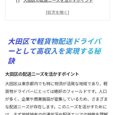
大田区の配送ニーズを活かすポイント
効率的なルート計画で収入アップ
高収入を目指すための時間管理術
顧客満足度を高めるサービスの提供
実績を積み重ねることで信頼を築く
大田区で軽貨物配送ドライバ
経験を活かして収入を最大化する方法
ーとして高収入を実現する秘
スキルを効率的に習得し高収入を目指す軽貨物
訣
配送の魅力
スキル習得のための効果的なトレーニング
大田区の配送ニーズを活かすポイント
軽貨物配送で必要な技術と知識とは
大田区は東京都内でも特に物流が活発な地域であり、軽
効率的なスキルアップ法を見つける
貨物ドライバーにとっては絶好のフィールドです。人口
実践を通じてスキルを磨くメリット
が多く、企業や商業施設が密集しているため、さまざま
地域特性を活かした配送スキルの習得
な配送ニーズが存在します。このニーズを活かすために
高収入を実現するためのスキル活用術
は、まず地域特有の交通状況や配送エリアの特徴を理解