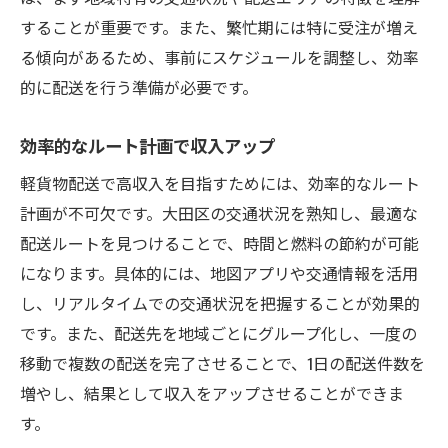
大田区ならではの高い配送ニーズで安定した収
することが重要です。また、繁忙期には特に受注が増え
入を得る方法
る傾向があるため、事前にスケジュールを調整し、効率
的に配送を行う準備が必要です。
地域密着型サービスの重要性
大田区の配送需要を把握する
効率的なルート計画で収入アップ
安定した依頼を得るための戦略
軽貨物配送で高収入を目指すためには、効率的なルート
顧客との関係構築で安定収入を確保
計画が不可欠です。大田区の交通状況を熟知し、最適な
地域イベントを活用した配送業務
配送ルートを見つけることで、時間と燃料の節約が可能
大田区での独自のマーケットを開拓
になります。具体的には、地図アプリや交通情報を活用
歩合制を活用して軽貨物配送で収入を大幅に伸
し、リアルタイムでの交通状況を把握することが効果的
ばすチャンス
です。また、配送先を地域ごとにグループ化し、一度の
歩合制の仕組みとメリットを理解する
移動で複数の配送を完了させることで、1日の配送件数を
報酬を増やすための戦略的な配達
増やし、結果として収入をアップさせることができま
す。
歩合制を最大限に活用する方法