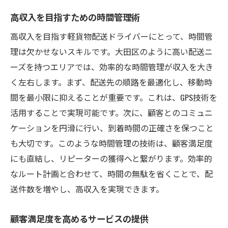
業務効率を改善し報酬をアップ
高収入を目指すための時間管理術
成功事例から学ぶ歩合制の活用法
高収入を目指す軽貨物配送ドライバーにとって、時間管
歩合制で収入を伸ばすための努力
理は欠かせないスキルです。大田区のように高い配送ニ
自由な働き方が可能な軽貨物配送で高収入を目
ーズを持つエリアでは、効率的な時間管理が収入を大き
指す理由
く左右します。まず、配送先の順路を最適化し、移動時
フレキシブルな勤務時間の活用術
間を最小限に抑えることが重要です。これは、GPS技術を
ライフスタイルに合わせた働き方
活用することで実現可能です。次に、顧客とのコミュニ
自分のペースで稼ぐ自由を享受する
ケーションを円滑に行い、到着時間の正確さを保つこと
短時間で効率的に収入を得る方法
も大切です。このような時間管理の技術は、顧客満足度
にも直結し、リピーターの獲得へと繋がります。効率的
働き方改革に対応した配送業務
なルート計画と合わせて、時間の無駄を省くことで、配
自由な働き方がもたらす収入の可能性
送件数を増やし、高収入を実現できます。
大田区での軽貨物配送業の高収入の可能性を探
る
顧客満足度を高めるサービスの提供
需要が高まる背景とその影響