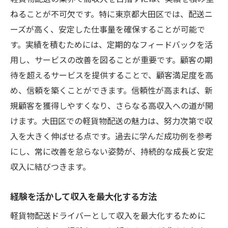
大田区の配送ニーズを活かして高収入を得る軽
ねることが不可欠です。特に東京都大田区では、配送ニ
貨物配送の魅力
ーズが高く、安定した仕事量を確保することが可能で
地域特有のニーズを掴む方法
す。実績を積むためには、定期的なフィードバックを活
用し、サービスの改善を図ることが重要です。顧客の期
顧客の期待に応える配送サービス
待を超えるサービスを提供することで、顧客満足度を高
高収入を実現するためのマーケティング
め、信頼を築くことができます。信頼性が高まれば、新
大田区の市場動向を分析する
規顧客を獲得しやすくなり、さらなる高収入への道が開
ニーズに応じた柔軟なサービス提供
けます。大田区での軽貨物配送の魅力は、努力次第で収
地域密着型ビジネスの成功事例
入を大きく伸ばせる点です。過去に学んだ成功例を参考
にし、常に改善を怠らない姿勢が、持続的な成長と安定
収入に結びつきます。
経験を活かして収入を最大化する方法
軽貨物配送ドライバーとして収入を最大化するために