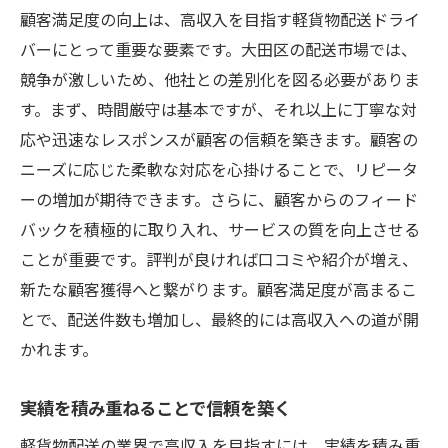
顧客満足度の向上は、高収入を目指す軽貨物配送ドライ
地域特性を活かした収入源の発見
バーにとって重要な要素です。大田区の配送市場では、
高収入を生む市場トレンドの分析
競争が激しいため、他社との差別化を図る必要がありま
大田区における配送業界の将来性
す。まず、時間厳守は基本ですが、それ以上に丁寧な対
競争優位性を確保する方法
応や迅速なレスポンスが顧客の信頼を築きます。顧客の
高収入を狙うための戦略的アプローチ
ニーズに応じた柔軟な対応を心掛けることで、リピータ
ーの増加が期待できます。さらに、顧客からのフィード
効率的な仕事で高収入を実現する軽貨物配送の
バックを積極的に取り入れ、サービスの質を向上させる
方法
ことが重要です。評判が良ければ口コミや紹介が増え、
効率的な業務プロセスの構築
新たな顧客獲得へと繋がります。顧客満足度が高まるこ
ITツールを活用した業務改善
とで、配送件数も増加し、最終的には高収入への道が開
時間とコストを節約する配送術
かれます。
効率的なコミュニケーションの重要性
作業効率を高めるための工夫
実績を積み重ねることで信頼を築く
高収入に繋げる効率的な業務運営
軽貨物配送の業界で高収入を目指すには、実績を積み重