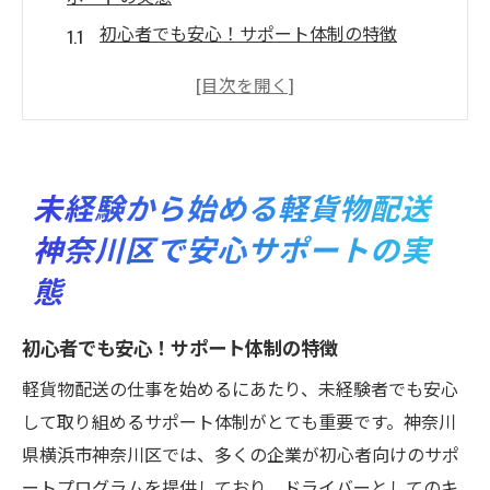
初心者でも安心！サポート体制の特徴
未経験者向けトレーニングプログラムの紹
介
神奈川区の配送業界の現状と未経験者の可
能性
未経験から始める軽貨物配送
未経験者が直面する課題とその解決策
神奈川区で安心サポートの実
軽貨物配送を始めるためのステップバイス
テップガイド
態
サポートを活用して成長する方法
初心者でも安心！サポート体制の特徴
横浜市神奈川区で未経験者を支える軽貨物配送
のサポート体制
軽貨物配送の仕事を始めるにあたり、未経験者でも安心
して取り組めるサポート体制がとても重要です。神奈川
地域特有のサポートサービスを探る
県横浜市神奈川区では、多くの企業が初心者向けのサポ
未経験者向けの教育システムとその効果
ートプログラムを提供しており、ドライバーとしてのキ