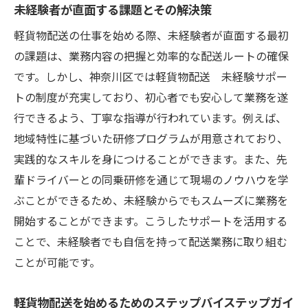
未経験者が直面する課題とその解決策
神奈川区で叶える柔軟な働き方軽貨物配送の未
軽貨物配送の仕事を始める際、未経験者が直面する最初
経験者サポート
の課題は、業務内容の把握と効率的な配送ルートの確保
自由な働き方を実現するための提案
です。しかし、神奈川区では軽貨物配送 未経験サポー
未経験者が選べる多様な働き方の紹介
トの制度が充実しており、初心者でも安心して業務を遂
柔軟な勤務形態がもたらすワークライフバ
行できるよう、丁寧な指導が行われています。例えば、
ランス
地域特性に基づいた研修プログラムが用意されており、
フリーランスとしての軽貨物配送の始め方
実践的なスキルを身につけることができます。また、先
柔軟な働き方を活かしたキャリアデザイン
輩ドライバーとの同乗研修を通じて現場のノウハウを学
未経験者向けの働き方改革事例
ぶことができるため、未経験からでもスムーズに業務を
配送ニーズが高まる神奈川区で未経験でも安心
開始することができます。こうしたサポートを活用する
の軽貨物配送スタート
ことで、未経験者でも自信を持って配送業務に取り組む
ことが可能です。
神奈川区での配送ニーズと市場動向
未経験者が安心して始められる理由
軽貨物配送を始めるためのステップバイステップガイ