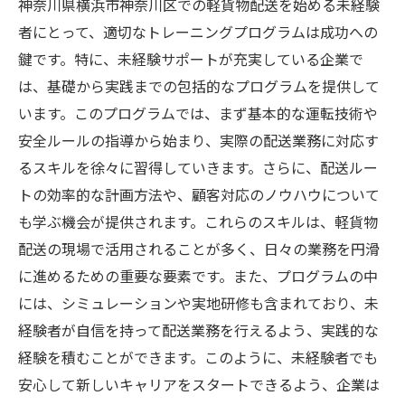
神奈川県横浜市神奈川区での軽貨物配送を始める未経験
安心して始められる神奈川区の軽貨物配送未経
者にとって、適切なトレーニングプログラムは成功への
験者サポートの魅力
鍵です。特に、未経験サポートが充実している企業で
未経験者に最適なサポートプランとは
は、基礎から実践までの包括的なプログラムを提供して
神奈川区でのサポート活用事例
います。このプログラムでは、まず基本的な運転技術や
安全ルールの指導から始まり、実際の配送業務に対応す
サポート体制が提供する安心感とその理由
るスキルを徐々に習得していきます。さらに、配送ルー
未経験者が安心して働ける職場環境づくり
トの効率的な計画方法や、顧客対応のノウハウについて
サポートを受けるメリットとデメリット
も学ぶ機会が提供されます。これらのスキルは、軽貨物
未経験者に向けたアフターサポートの重要
配送の現場で活用されることが多く、日々の業務を円滑
性
に進めるための重要な要素です。また、プログラムの中
都市の活気と自然が融合する神奈川区での軽貨
には、シミュレーションや実地研修も含まれており、未
物配送未経験者サポート
経験者が自信を持って配送業務を行えるよう、実践的な
神奈川区ならではの配送の魅力と特徴
経験を積むことができます。このように、未経験者でも
活気ある都市で働くことのメリット
安心して新しいキャリアをスタートできるよう、企業は