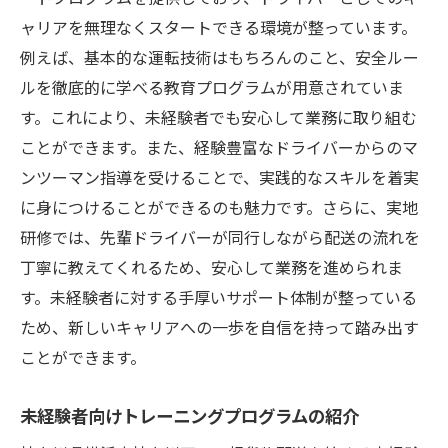
サポート体制が充実した企業の選び方
ャリアを無理なくスタートできる環境が整っています。
実績から見る未経験者支援の成果
例えば、基本的な運転技術はもちろんのこと、安全ルー
サポート体制が未経験者に与える安心感
ルを徹底的に学べる教育プログラムが用意されていま
成功者の声：サポートを活用したキャリア
す。これにより、未経験者でも安心して業務に取り組む
アップ
ことができます。また、経験豊富なドライバーからのマ
新しいキャリアを手にする未経験者向け軽貨物
ンツーマン指導を受けることで、実践的なスキルを着実
配送の基本ステップ
に身につけることができるのも魅力です。さらに、実地
研修では、先輩ドライバーが同行しながら配送の流れを
初めての軽貨物配送：知っておくべきこと
丁寧に教えてくれるため、安心して業務を進められま
未経験者のための効率的な配送ルートの組
す。未経験者に対する手厚いサポート体制が整っている
み立て方
ため、新しいキャリアへの一歩を自信を持って踏み出す
配送の基本技術とマナーを学ぶ
ことができます。
軽貨物配送での安全運転の心得
未経験者が最初に取り組むべき課題と対策
未経験者向けトレーニングプログラムの紹介
キャリアアップのための長期プランニング