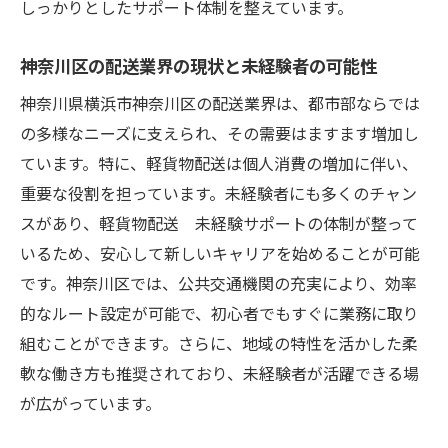
自然豊かな環境での配送のポイント
しっかりとしたサポート体制を整えています。
未経験者が神奈川区で働くメリット
神奈川区の配送業界の現状と未経験者の可能性
神奈川区での配送業務の効率的な進め方
神奈川県横浜市神奈川区の配送業界は、都市部ならでは
地域密着型サポートの活用法
の多様なニーズに支えられ、その需要はますます増加し
神奈川県で未経験から軽貨物配送を始めるため
ています。特に、軽貨物配送は個人消費の増加に伴い、
の準備と心得
重要な役割を担っています。未経験者にも多くのチャン
初心者向けの事前準備リスト
スがあり、軽貨物配送 未経験サポートの体制が整って
未経験者が配送業界に飛び込むための心構
いるため、安心して新しいキャリアを始めることが可能
え
です。神奈川区では、公共交通機関の充実により、効率
必要な資格と取得方法の解説
的なルート設定が可能で、初心者でもすぐに業務に取り
配送の基本知識を身につけるためのリソー
組むことができます。さらに、地域の特性を活かした柔
ス
軟な働き方も推奨されており、未経験者が活躍できる場
成功者が語る配送業界への挑戦
が広がっています。
神奈川県での配送業界の将来性を探る