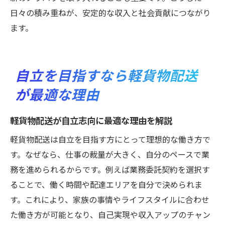
軽貨物配送で収入向上を目指す自立術
日々の積み重ねが、安定的な収入と社会貢献につながり
自立のための軽貨物配送収入管理法
ます。
収入アップに効く自立型配送の実践例
軽貨物配送で自立と収入を実現する道筋
自立を目指すなら軽貨物配送
が最適な理由
軽貨物配送が自立志向に最適な理由を解説
軽貨物配送は自立を目指す方にとって理想的な働き方で
す。なぜなら、仕事の裁量が大きく、自分のペースで業
務を進められるからです。例えば業務委託契約を選択す
ることで、働く時間や配達エリアを自分で決められま
す。これにより、家族の事情やライフスタイルに合わせ
た働き方が可能となり、自己実現や収入アップのチャン