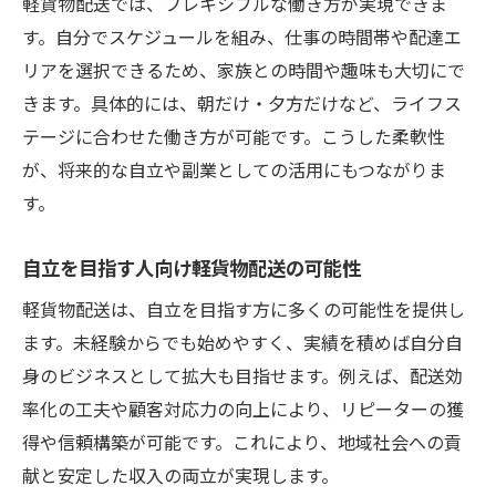
軽貨物配送では、フレキシブルな働き方が実現できま
軽貨物配送がもたらすやりがいの理由
す。自分でスケジュールを組み、仕事の時間帯や配達エ
社会に役立つ自立型軽貨物配送の意義
リアを選択できるため、家族との時間や趣味も大切にで
効率重視で自立を叶える仕事の進め方
きます。具体的には、朝だけ・夕方だけなど、ライフス
効率的な軽貨物配送で自立を実現する方法
テージに合わせた働き方が可能です。こうした柔軟性
自立志向が実践する効率重視の配送術
が、将来的な自立や副業としての活用にもつながりま
す。
軽貨物配送で効率と自立を両立させる秘訣
自立を目指す人のための効率的な仕事術
自立を目指す人向け軽貨物配送の可能性
軽貨物配送で時間を生み出す自立の工夫
軽貨物配送は、自立を目指す方に多くの可能性を提供し
効率化が支える自立型軽貨物配送の働き方
ます。未経験からでも始めやすく、実績を積めば自分自
軽貨物配送で社会に貢献する方法を解説
身のビジネスとして拡大も目指せます。例えば、配送効
軽貨物配送でできる社会貢献の具体例
率化の工夫や顧客対応力の向上により、リピーターの獲
自立と社会貢献を両立する働き方の秘訣
得や信頼構築が可能です。これにより、地域社会への貢
軽貨物配送が地域社会に与える価値とは
献と安定した収入の両立が実現します。