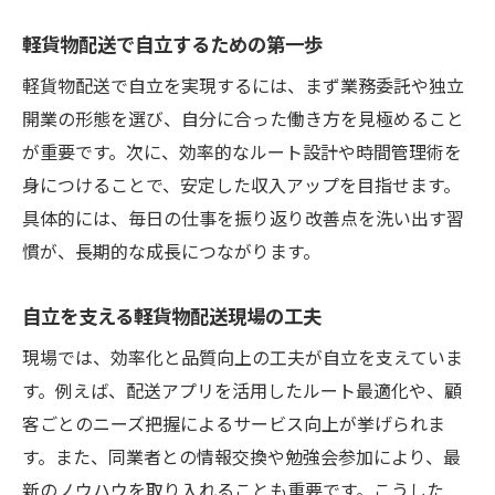
自立型配送が社会にもたらすメリット解説
軽貨物配送で自立するための第一歩
軽貨物配送で広がる社会貢献の可能性
自立を目指しながら社会貢献を実現する道
軽貨物配送で自立を実現するには、まず業務委託や独立
開業の形態を選び、自分に合った働き方を見極めること
独立と副業に役立つ配送のリアルな実態
が重要です。次に、効率的なルート設計や時間管理術を
軽貨物配送で独立する際の自立ポイント
身につけることで、安定した収入アップを目指せます。
副業として始める軽貨物配送の現実
具体的には、毎日の仕事を振り返り改善点を洗い出す習
自立と収入安定を実現する独立の心得
慣が、長期的な成長につながります。
軽貨物配送の副業で自立を目指す方法
独立後に活きる軽貨物配送のリアル体験
自立を支える軽貨物配送現場の工夫
自立型軽貨物配送の現場で役立つ知識
現場では、効率化と品質向上の工夫が自立を支えていま
自立と収入向上を両立するための戦略集
す。例えば、配送アプリを活用したルート最適化や、顧
軽貨物配送で自立と収入アップを両立
客ごとのニーズ把握によるサービス向上が挙げられま
す。また、同業者との情報交換や勉強会参加により、最
自立を支える収入戦略の立て方とは
新のノウハウを取り入れることも重要です。こうした