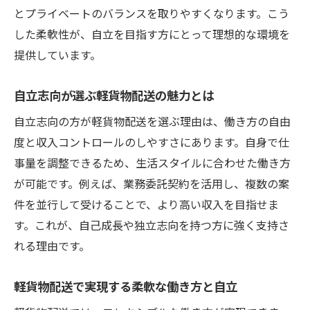
とプライベートのバランスを取りやすくなります。こう
収入アップに効く軽貨物配送の秘訣
した柔軟性が、自立を目指す方にとって理想的な環境を
軽貨物配送で収入を伸ばす自立のコツ
提供しています。
自立と収入アップに直結する配送ノウハウ
軽貨物配送で稼ぐための自立型戦略
自立志向が選ぶ軽貨物配送の魅力とは
自立志向のための軽貨物配送収入向上術
自立志向の方が軽貨物配送を選ぶ理由は、働き方の自由
軽貨物配送で収入増を狙う自立の思考法
度と収入コントロールのしやすさにあります。自身で仕
自立を支える収入アップの実践アイデア
事量を調整できるため、生活スタイルに合わせた働き方
配送現場から見た貢献とやりがいの本質
が可能です。例えば、業務委託契約を活用し、複数の案
件を並行して受けることで、より高い収入を目指せま
軽貨物配送で社会貢献を実感する瞬間
す。これが、自己成長や独立志向を持つ方に強く支持さ
自立とやりがいを両立できる配送現場の魅
れる理由です。
力
現場で感じる軽貨物配送の本当の価値
軽貨物配送で実現する柔軟な働き方と自立
自立を支える配送現場の貢献エピソード