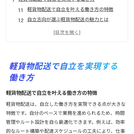
軽貨物配送で自立を叶える働き方の特徴
自立志向が選ぶ軽貨物配送の魅力とは
軽貨物配送で実現する柔軟な働き方と自立
自立を目指す人向け軽貨物配送の可能性
軽貨物配送で自立するための第一歩
自立を支える軽貨物配送現場の工夫
軽貨物配送で自立を実現する
自立を目指すなら軽貨物配送が最適な理由
働き方
軽貨物配送が自立志向に最適な理由を解説
自立を後押しする軽貨物配送の報酬制度
軽貨物配送で自立を叶える働き方の特徴
軽貨物配送ならではの自立支援ポイント
軽貨物配送は、自立した働き方を実現できる点が大きな
自立を応援する軽貨物配送の柔軟性
特徴です。自分のペースで業務を進められるため、時間
軽貨物配送が自立を選ぶ人に選ばれる理由
管理やルート設計を自ら最適化できます。例えば、効率
的なルート構築や配達スケジュールの工夫により、仕事
自立と成長を実感できる軽貨物配送の環境