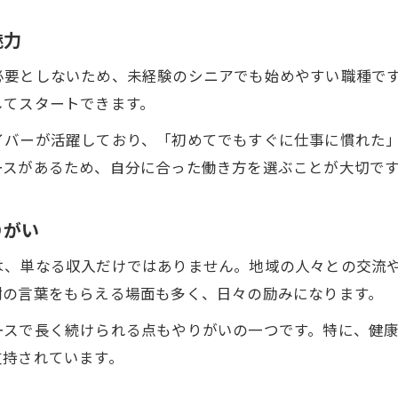
シニア活躍の現場で感じた軽貨物配送の充実感
魅力
未経験から始めたシニアの配送成功ストーリー
必要としないため、未経験のシニアでも始めやすい職種で
健康維持を実感したシニアの軽貨物配送の一日
してスタートできます。
軽貨物配送でシニアが実感したやりがいと収入
イバーが活躍しており、「初めてでもすぐに仕事に慣れた
未経験から始めるシニアの配送ワーク事情
ースがあるため、自分に合った働き方を選ぶことが大切で
シニア未経験者が軽貨物配送を始めるための準備
配送未経験のシニアも安心できる研修内容とは
りがい
年齢に関係なく活躍できる軽貨物配送の始め方
は、単なる収入だけではありません。地域の人々との交流
未経験シニアが知っておきたい配送スキルと知識
謝の言葉をもらえる場面も多く、日々の励みになります。
軽貨物配送がシニアの新たな挑戦を後押し
ースで長く続けられる点もやりがいの一つです。特に、健
神奈川県横浜市青葉区で叶う無理のない働き方
支持されています。
地域特性を活かしたシニア向け軽貨物配送の強み
神奈川県横浜市青葉区でシニアが働きやすい理由