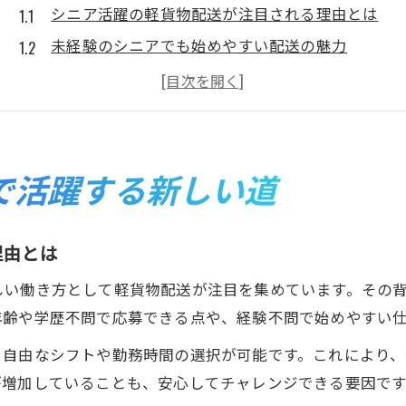
シニア活躍の軽貨物配送が注目される理由とは
未経験のシニアでも始めやすい配送の魅力
軽貨物配送で得られるシニア世代のやりがい
シニア歓迎の軽貨物配送で見つかる新しい生き方
体力に不安があるシニアも安心のサポート体制
柔軟な働き方が叶うシニア向け軽貨物配送
で活躍する新しい道
シニア世代が選ぶ柔軟な軽貨物配送勤務スタイル
ライフスタイルに合わせて働けるシニア配送の魅
理由とは
副業や週3日勤務も可能な軽貨物配送の働き方
しい働き方として軽貨物配送が注目を集めています。その
健康状態や体力に合わせたシフト調整のポイント
年齢や学歴不問で応募できる点や、経験不問で始めやすい
シニア活躍の軽貨物配送で自由な働き方を実現
、自由なシフトや勤務時間の選択が可能です。これにより
軽貨物配送の魅力を発見したシニア体験談
が増加していることも、安心してチャレンジできる要因です
軽貨物配送で生きがいを得たシニアの体験談紹介