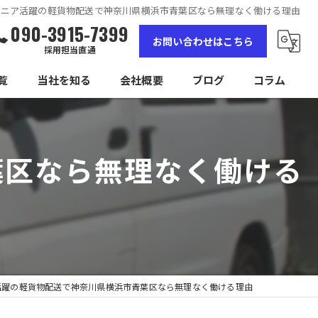
シニア活躍の軽貨物配送で神奈川県横浜市青葉区なら無理なく働ける理由
090-3915-7399
お問い合わせはこちら
採用担当直通
覧
当社を知る
会社概要
ブログ
コラム
女性
葉区なら無理なく働ける
高収入
未経験
経験者
独立
活躍の軽貨物配送で神奈川県横浜市青葉区なら無理なく働ける理由