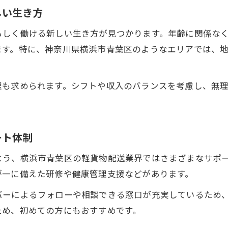
しい生き方
無理なく続けられるシニア活躍の配送環境とは
青葉区でシニアが選ぶ軽貨物配送の就労ポイント
らしく働ける新しい生き方が見つかります。年齢に関係な
ます。特に、神奈川県横浜市青葉区のようなエリアでは、
地元密着型の軽貨物配送で安心して働くシニア
体力面も安心な軽貨物配送の工夫とサポート
理も求められます。シフトや収入のバランスを考慮し、無
シニアも無理せず働ける軽貨物配送の工夫とは
体力面に配慮した軽貨物配送のサポート体制
健康管理と両立できる軽貨物配送の働き方
ート体制
軽貨物配送でシニアが長く活躍するための秘訣
荷物の工夫でシニアも安心の配送現場
よう、横浜市青葉区の軽貨物配送業界ではさまざまなサポ
が一に備えた研修や健康管理支援などがあります。
バーによるフォローや相談できる窓口が充実しているため
ため、初めての方にもおすすめです。