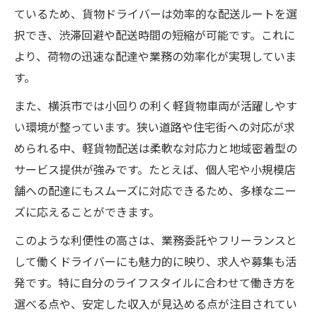
利便性向上なら軽貨物配送が最適解
ているため、貨物ドライバーは効率的な配送ルートを選
択でき、渋滞回避や配送時間の短縮が可能です。これに
利便性向上に軽貨物配送が選ばれる理由
より、荷物の迅速な配達や業務の効率化が実現していま
自立した配送体制が利便性を生む仕組み
す。
横浜市に適した配送効率アップのポイント
また、横浜市では小回りの利く軽貨物車両が活躍しやす
軽貨物配送で実現する柔軟な物流対応
い環境が整っています。狭い道路や住宅街への対応が求
顧客満足度を高める利便性の追求方法
められる中、軽貨物配送は柔軟な対応力と地域密着型の
神奈川県横浜市における配送効率アップ術
サービス提供が強みです。たとえば、個人宅や小規模店
軽貨物配送を活かした効率アップのコツ
舗への配達にもスムーズに対応できるため、多様なニー
自立型ドライバーが実践する時短テクニッ
ズに応えることができます。
ク
このような利便性の高さは、業務委託やフリーランスと
横浜市の狭い道路で工夫する配送術
して働くドライバーにも魅力的に映り、求人や募集も活
利便性重視の効率的なルート選定方法
発です。特に自分のライフスタイルに合わせて働き方を
配送コスト削減と自立支援の両立戦略
選べる点や、安定した収入が見込める点が注目されてい