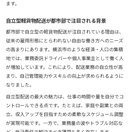
柔軟性と自立を両立する配送戦略の秘訣
ます。
軽貨物配送で柔軟性を高める運用法とは
自立型軽貨物配送が都市部で注目される背景
自立型配送で求められる柔軟な発想力
都市部で自立型の軽貨物配送が注目されている理由は、
利便性を損なわない自立的な対応策
従来の雇用形態にとらわれない自由な働き方へのニーズ
横浜市で成功する柔軟な配送戦略の条件
の高まりにあります。横浜市のような経済・人口の集積
業務委託型軽貨物配送の活用ポイント
地では、業務委託ドライバーや個人事業主として働く人
軽貨物配送利用で広がる横浜の事業機会
が増加しています。これにより、配送業務の自立性が高
軽貨物配送で新規事業チャンスをつかむ方
まり、自己管理能力やスキルの向上が求められるように
法
なりました。
自立型配送業者がもたらす地域への貢献
自立型配送の最大の魅力は、仕事の時間や量を自分でコ
利便性向上が事業拡大につながる理由
ントロールできる点です。たとえば、家庭や副業との両
横浜市の物流市場で注目される成長分野
立、収入アップを目指すための柔軟なスケジュール調整
多様なビジネスで活用できる配送サービス
が実現可能です。一方で、業務量の波やトラブル対応な
ど、自己責任で解決すべき課題も多く存在します。