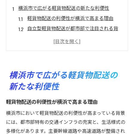
横浜市で広がる軽貨物配送の新たな利便性
軽貨物配送の利便性が横浜で高まる理由
自立型軽貨物配送が都市部で注目される背
景
横浜市特有の配送課題と利便性の実現策
利便性と自立性がビジネスに与える影響
軽貨物配送で横浜の物流最適化を図る方法
横浜市で広がる軽貨物配送の
自立を目指す軽貨物配送の魅力とは
新たな利便性
自立型軽貨物配送で得られる働きやすさ
利便性が高い配送業務の自由な働き方
軽貨物配送の利便性が横浜で高まる理由
軽貨物配送による自立支援のポイント
横浜市において軽貨物配送の利便性が高まっている背景
横浜で広がる自立型配送サービスの特徴
には、都市部特有の交通インフラの充実と、生活様式の
自立と利便性を両立する働き方の秘訣
多様化があります。主要幹線道路や高速道路が整備され