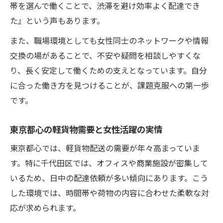
帯を選んで働くことで、渋滞を避け効率よく配達でき
た』という声もあります。
また、職場環境としても女性同士のネットワークや情報
交換の場があることで、不安や疑問を相談しやすくな
り、長く安定して働くための支えとなっています。自分
に合った働き方を見つけることが、課題克服への第一歩
です。
東京都心の軽貨物需要と女性活躍の実情
東京都心では、軽貨物配送の需要が年々高まっていま
す。特に千代田区では、オフィスや商業施設が密集して
いるため、日中の配達依頼が多い傾向にあります。こう
した環境では、時間帯や荷物の内容に合わせた柔軟な対
応が求められます。