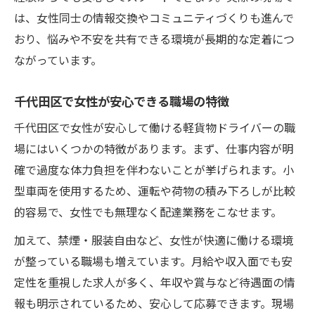
は、女性同士の情報交換やコミュニティづくりも進んで
おり、悩みや不安を共有できる環境が長期的な定着につ
ながっています。
千代田区で女性が安心できる職場の特徴
千代田区で女性が安心して働ける軽貨物ドライバーの職
場にはいくつかの特徴があります。まず、仕事内容が明
確で過度な体力負担を伴わないことが挙げられます。小
型車両を使用するため、運転や荷物の積み下ろしが比較
的容易で、女性でも無理なく配達業務をこなせます。
加えて、禁煙・服装自由など、女性が快適に働ける環境
が整っている職場も増えています。月給や収入面でも安
定性を重視した求人が多く、年収や賞与など待遇面の情
報も明示されているため、安心して応募できます。現場