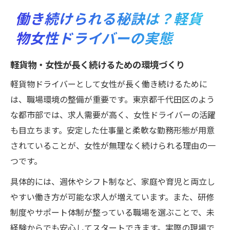
働き続けられる秘訣は？軽貨
物女性ドライバーの実態
軽貨物・女性が長く続けるための環境づくり
軽貨物ドライバーとして女性が長く働き続けるために
は、職場環境の整備が重要です。東京都千代田区のよう
な都市部では、求人需要が高く、女性ドライバーの活躍
も目立ちます。安定した仕事量と柔軟な勤務形態が用意
されていることが、女性が無理なく続けられる理由の一
つです。
具体的には、週休やシフト制など、家庭や育児と両立し
やすい働き方が可能な求人が増えています。また、研修
制度やサポート体制が整っている職場を選ぶことで、未
経験からでも安心してスタートできます。実際の現場で