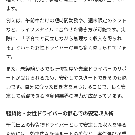
ます。
例えば、午前中だけの短時間勤務や、週末限定のシフト
など、ライフスタイルに合わせた働き方が可能です。実
際に、『子育てと両立しながら無理なく収入を得られ
る』といった女性ドライバーの声も多く寄せられていま
す。
また、未経験からでも研修制度や先輩ドライバーのサポ
ートが受けられるため、安心してスタートできるのも魅
力です。自分に合った働き方を見つけることで、長く安
定して活躍できる軽貨物業界の魅力が広がっています。
軽貨物・女性ドライバーの都心での安定収入術
千代田区の軽貨物ドライバーとして安定した収入を得る
ためには、効率的な配達ルートの確保と、案件選びが重