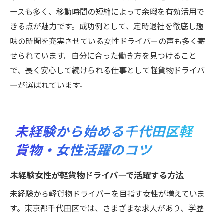
ースも多く、移動時間の短縮によって余暇を有効活用で
きる点が魅力です。成功例として、定時退社を徹底し趣
味の時間を充実させている女性ドライバーの声も多く寄
せられています。自分に合った働き方を見つけること
で、長く安心して続けられる仕事として軽貨物ドライバ
ーが選ばれています。
未経験から始める千代田区軽
貨物・女性活躍のコツ
未経験女性が軽貨物ドライバーで活躍する方法
未経験から軽貨物ドライバーを目指す女性が増えていま
す。東京都千代田区では、さまざまな求人があり、学歴