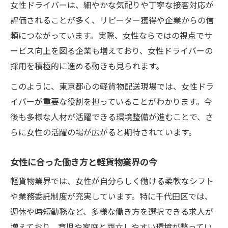
女性ドライバーは、細やかな気配りや丁寧な接客対応が
評価されることが多く、リピーター獲得や企業からの信
頼につながっています。実際、女性ならではの視点でサ
ービス向上を図る企業も増えており、女性ドライバーの
採用を積極的に進める動きも見られます。
このように、東京都心の軽貨物配送現場では、女性ドラ
イバーが重要な役割を担っていることがわかります。今
後も多様な人材が活躍できる環境整備が進むことで、さ
らに女性の活躍の場が広がると期待されています。
女性に合った働き方と軽貨物業界の今
軽貨物業界では、女性が自分らしく働ける柔軟なシフト
や業務委託制度が充実しています。特に千代田区では、
週休や時短勤務など、多様な働き方を選択できる求人が
増えており、育児や家庭と両立しやすい環境が整ってい