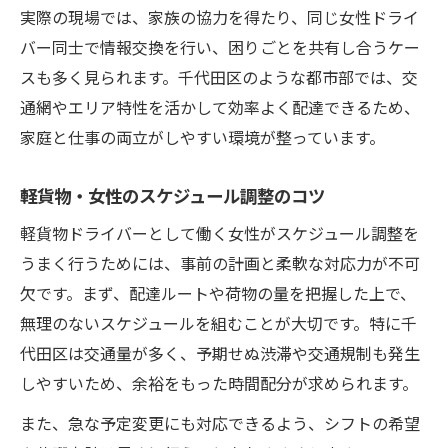
実際の現場では、家族の協力を得たり、同じ女性ドライ
バー同士で情報交換を行い、困りごとを共有し合うケー
スも多く見られます。千代田区のような都市部では、交
通網やエリア特性を活かして効率よく配達できるため、
家庭と仕事の両立がしやすい環境が整っています。
軽貨物・女性のスケジュール調整のコツ
軽貨物ドライバーとして働く女性がスケジュール調整を
うまく行うためには、事前の計画と柔軟な対応力が不可
欠です。まず、配達ルートや荷物の量を把握した上で、
無理のないスケジュールを組むことが大切です。特に千
代田区は交通量が多く、予期せぬ渋滞や交通規制も発生
しやすいため、余裕をもった時間配分が求められます。
また、急な予定変更にも対応できるよう、シフトの希望