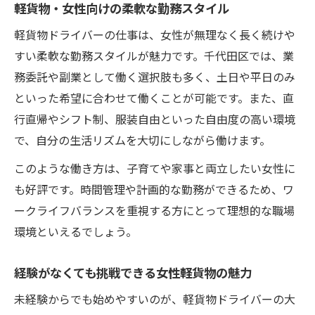
軽貨物・女性向けの柔軟な勤務スタイル
軽貨物ドライバーの仕事は、女性が無理なく長く続けや
すい柔軟な勤務スタイルが魅力です。千代田区では、業
務委託や副業として働く選択肢も多く、土日や平日のみ
といった希望に合わせて働くことが可能です。また、直
行直帰やシフト制、服装自由といった自由度の高い環境
で、自分の生活リズムを大切にしながら働けます。
このような働き方は、子育てや家事と両立したい女性に
も好評です。時間管理や計画的な勤務ができるため、ワ
ークライフバランスを重視する方にとって理想的な職場
環境といえるでしょう。
経験がなくても挑戦できる女性軽貨物の魅力
未経験からでも始めやすいのが、軽貨物ドライバーの大