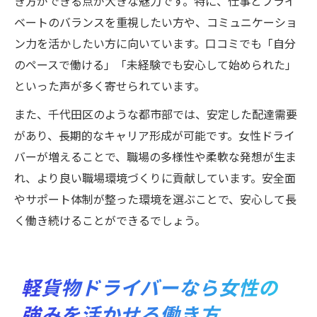
き方ができる点が大きな魅力です。特に、仕事とプライ
ベートのバランスを重視したい方や、コミュニケーショ
ン力を活かしたい方に向いています。口コミでも「自分
のペースで働ける」「未経験でも安心して始められた」
といった声が多く寄せられています。
また、千代田区のような都市部では、安定した配達需要
があり、長期的なキャリア形成が可能です。女性ドライ
バーが増えることで、職場の多様性や柔軟な発想が生ま
れ、より良い職場環境づくりに貢献しています。安全面
やサポート体制が整った環境を選ぶことで、安心して長
く働き続けることができるでしょう。
軽貨物ドライバーなら女性の
強みを活かせる働き方