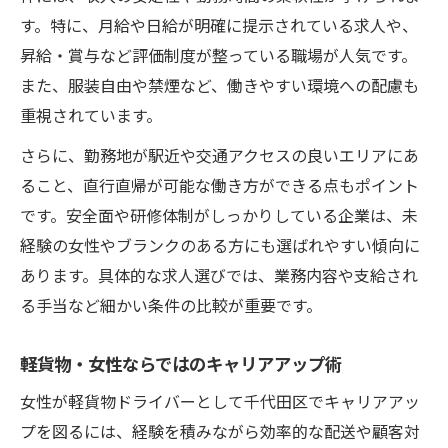
千代田区で女性が選ぶ軽貨物未経験スター
す。特に、月給や日給が明確に提示されている求人や、
ト術
昇給・賞与など評価制度が整っている職場が人気です。
軽貨物・女性未経験者も安心のサポート体
また、服装自由や禁煙など、働きやすい環境への配慮も
制
重視されています。
女性が学ぶ軽貨物ドライバーの基礎知識
さらに、勤務地が駅近や交通アクセスの良いエリアにあ
千代田区で未経験女性が安心して働くには
ること、直行直帰が可能な働き方ができる点もポイント
働き続けられる秘訣は？軽貨物女性ドライバー
です。安全面や研修体制がしっかりしている企業は、未
の実態
経験の女性やブランクのある方にも選ばれやすい傾向に
あります。具体的な求人選びでは、業務内容や支給され
軽貨物・女性が長く続けるための環境づく
る手当など細かい条件の比較が重要です。
り
千代田区で女性が安心できる職場の特徴
軽貨物・女性ならではのキャリアアップ術
軽貨物・女性ドライバーのモチベーション
女性が軽貨物ドライバーとして千代田区でキャリアアッ
維持術
プを図るには、経験を積みながら効率的な配送や顧客対
無理なく働くための軽貨物女性の工夫ポイ