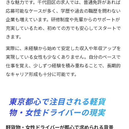
きな魅力です。千代田区の求人では、普通免許があれば
応募可能なケースが多く、学歴や過去の職歴を問わない
企業も増えています。研修制度や先輩からのサポートが
充実しているため、初めての方でも安心してスタートで
きます。
実際に、未経験から始めて安定した収入や年収アップを
実現している女性も少なくありません。自分のペースで
仕事を覚え、少しずつ経験を積み重ねることで、長期的
なキャリア形成も十分に可能です。
東京都心で注目される軽貨
物・女性ドライバーの現実
軽貨物・女性ドライバーが都心で求められる背景