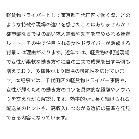
軽貨物ドライバーとして東京都千代田区で働く際、どの
ような特徴や現場の違いを感じたことはありませんか？
都市部ならではの高い求人需要や効率を求められる運送
ルート、その中で注目される女性ドライバーが活躍する
背景には理由があります。近年では、軽貨物の配送現場
で女性が柔軟な働き方や独自の工夫で成果を出す事例も
増えており、多様性がより職場の可能性を広げていま
す。本記事では、千代田区の軽貨物ドライバー事情や、
女性が輝くための働き方のコツを具体的な経験やノウハ
ウを交えながら解説します。効率的かつ長く続けられる
配送業のヒントや、高収入につながる選択の基準を発見
できる内容になっています。