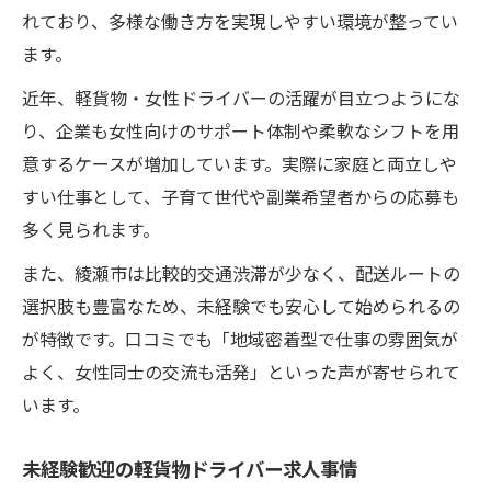
女性ドライバーのキャリアアップ事例を紹
れており、多様な働き方を実現しやすい環境が整ってい
介
ます。
業務委託ならではの収入アップのコツと工
近年、軽貨物・女性ドライバーの活躍が目立つようにな
夫
り、企業も女性向けのサポート体制や柔軟なシフトを用
綾瀬市で軽貨物・女性が選ばれる背景とは
意するケースが増加しています。実際に家庭と両立しや
軽貨物配送で手に入れる自由な働き方
すい仕事として、子育て世代や副業希望者からの応募も
軽貨物・女性にも人気な柔軟な働き方のポ
多く見られます。
イント
また、綾瀬市は比較的交通渋滞が少なく、配送ルートの
スケジュール自由な軽貨物配送のメリット
選択肢も豊富なため、未経験でも安心して始められるの
紹介
が特徴です。口コミでも「地域密着型で仕事の雰囲気が
未経験でも始められる軽貨物配送の自由度
よく、女性同士の交流も活発」といった声が寄せられて
普通免許のみで広がる働き方の可能性を解
います。
説
未経験歓迎の軽貨物ドライバー求人事情
軽貨物・女性が理想のライフスタイルを実