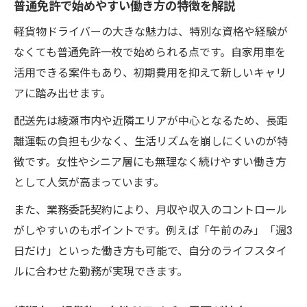
普通免許で始めやすい働き方の特徴を解説
女性ドライバーが安心して働けるサポート
軽貨物ドライバーの大きな魅力は、特別な資格や経験が
体制
なくても普通免許一枚で始められる点です。自家用車を
柔軟なシフトで叶う理想のライフスタイル
活用できる案件もあり、初期費用を抑えて新しいキャリ
軽貨物・女性も選ぶシフト自由な働き方の
アに踏み出せます。
強み
配送先は綾瀬市内や近隣エリアが中心となるため、長距
家庭や副業と両立できる柔軟な勤務形態を
離運転の負担も少なく、生活リズムを崩しにくいのが特
解説
徴です。女性やシニア層にも無理なく続けやすい働き方
自分らしい働き方を実現するシフト調整術
として人気が高まっています。
未経験・普通免許でも選べる働き方の幅広
また、業務委託契約により、月収や収入のコントロール
さ
がしやすいのもポイントです。例えば「午前のみ」「週3
軽貨物ドライバーに最適な生活リズムの作
日だけ」といった働き方も可能で、自分のライフスタイ
り方
ルに合わせた勤務が実現できます。