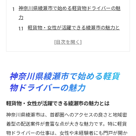
神奈川県綾瀬市で始める軽貨物ドライバーの魅
力
軽貨物・女性が活躍できる綾瀬市の魅力と
は
未経験歓迎の軽貨物ドライバー求人事情
普通免許で始めやすい働き方の特徴を解説
綾瀬市の軽貨物・女性ドライバー需要が拡
神奈川県綾瀬市で始める軽貨
大
物ドライバーの魅力
柔軟なシフト対応が叶う理由とその背景
未経験から高収入へ軽貨物・女性も活躍中
軽貨物・女性が活躍できる綾瀬市の魅力とは
未経験者が軽貨物・女性で高収入を実現す
神奈川県綾瀬市は、首都圏へのアクセスの良さと地域密
る方法
着型の配送案件が豊富な点が大きな魅力です。特に軽貨
普通免許のみで仕事スタートできる安心感
物ドライバーの仕事は、女性や未経験者にも門戸が開か