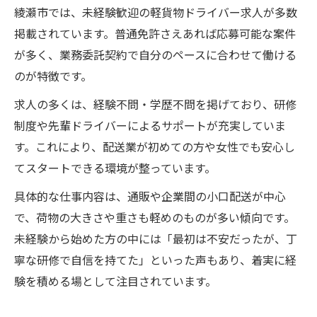
現
綾瀬市では、未経験歓迎の軽貨物ドライバー求人が多数
普通免許だけで叶う新しいキャリア選択
掲載されています。普通免許さえあれば応募可能な案件
軽貨物・女性が普通免許で始められる理由
が多く、業務委託契約で自分のペースに合わせて働ける
のが特徴です。
未経験からキャリアアップできるポイント
業務委託ドライバーの柔軟な働き方を解説
求人の多くは、経験不問・学歴不問を掲げており、研修
制度や先輩ドライバーによるサポートが充実していま
普通免許だけで安心して始める新キャリア
す。これにより、配送業が初めての方や女性でも安心し
軽貨物・女性も活躍できる多様な現場とは
てスタートできる環境が整っています。
女性ドライバーに広がる綾瀬市の可能性
具体的な仕事内容は、通販や企業間の小口配送が中心
軽貨物・女性ドライバーが輝ける理由を解
で、荷物の大きさや重さも軽めのものが多い傾向です。
説
未経験から始めた方の中には「最初は不安だったが、丁
未経験から継続できる働き方の魅力とは
寧な研修で自信を持てた」といった声もあり、着実に経
普通免許で始める女性の新しい働き方実例
験を積める場として注目されています。
綾瀬市で女性が選ぶ軽貨物ドライバーの特
徴