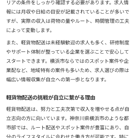
リアの条件をしっかり確認する必要があります。求人情
自立を目指すための軽貨物配送スタート手
報には月収や日給の目安が記載されていることが多いで
順
すが、実際の収入は荷物の量やルート、時間管理の工夫
横浜市で軽貨物配送自立を実現する準備の
によって変動します。
コツ
また、軽貨物配送は未経験歓迎の求人も多く、研修制度
軽貨物配送自立の道を開く具体的なステッ
やサポート体制が整っている企業を選ぶことで安心して
プ
スタートできます。横浜市ならではのスポット案件や企
自立志向のための軽貨物配送業務の始め方
業配など、地域特有の案件も多いため、求人選びの際は
自立実現に向けた軽貨物配送の計画と実践
幅広い情報収集が自立への第一歩となります。
業務委託と正社員どちらが自分に合うかを徹底
解説
軽貨物配送の挑戦が自立に繋がる理由
軽貨物配送で自立を目指す形態の違いを比
軽貨物配送は、努力と工夫次第で収入を増やせる点が自
較
立志向の方に向いています。神奈川県横浜市のような都
業務委託と正社員の軽貨物配送自立メリッ
市部では、ルート配送やスポット案件が豊富にあり、自
ト
分のライフスタイルに合わせた働き方が可能です。特に