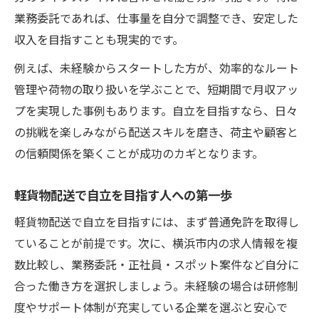
自立重視の軽貨物配送は業務委託か正社員
業務委託であれば、仕事量を自分で調整でき、安定した
か
収入を目指すことも現実的です。
横浜市で軽貨物配送自立に最適な働き方と
例えば、未経験からスタートした方が、効率的なルート
は
管理や荷物の取り扱いを学ぶことで、短期間で月収アッ
軽貨物配送自立を叶える雇用形態の選び方
プを実現した事例もあります。自立を目指すなら、日々
横浜市で稼ぎやすい配送スタイルと注意点
の挑戦を楽しみながら配送スキルを磨き、荷主や顧客と
の信頼関係を築くことが成功のカギとなります。
軽貨物配送自立に役立つ稼げるスタイルの
実践
軽貨物配送で自立を目指す人への第一歩
横浜市で自立を目指せる配送スタイルの選
び方
軽貨物配送で自立を目指すには、まず普通免許を取得し
ていることが前提です。次に、横浜市内の求人情報を複
軽貨物配送自立を叶える現場の稼ぎ方と注
数比較し、業務委託・正社員・スポット案件など自分に
意点
合った働き方を選択しましょう。未経験の場合は研修制
自立志向に合う横浜の軽貨物配送スタイル
度やサポート体制が充実している企業を選ぶと安心で
とは