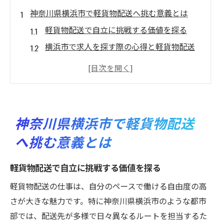
神奈川県横浜市で軽貨物配送へ挑む意義とは
軽貨物配送で自立に挑戦する価値を探る
横浜市で求人を探す際の心得と軽貨物配送
の自立
軽貨物配送の挑戦が自立に繋がる理由
軽貨物配送で自立を目指す人への第一歩
軽貨物配送挑戦が自立の未来を切り拓く
神奈川県横浜市で軽貨物配送
未経験から自立まで軽貨物配送のリアル体験
へ挑む意義とは
未経験から始める軽貨物配送自立体験の流
れ
軽貨物配送で自立に挑戦する価値を探る
軽貨物配送未経験者が自立するための現場
軽貨物配送の仕事は、自分のペースで働ける自由度の高
の声
さが大きな魅力です。特に神奈川県横浜市のような都市
横浜市で軽貨物配送自立を実現した体験談
部では、配送先が多様で日々異なるルートを担当するた