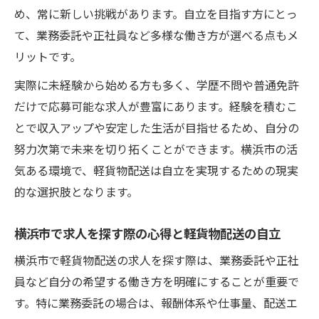
未経験者が軽貨物配送で自立するための工
め、常に新しい挑戦があります。自立を目指す方にとっ
夫
て、業務委託や正社員など多様な働き方が選べる点もメ
現場で語られる軽貨物配送自立のリアルな
リットです。
体験
実際に未経験から始める方も多く、学歴不問や普通免許
自分らしく働ける軽貨物配送の魅力に迫る
だけで応募可能な求人が豊富にあります。経験を積むこ
軽貨物配送で自分らしく自立する働き方の
とで収入アップや安定した生活が目指せるため、自分の
魅力
努力次第で未来を切り拓くことができます。横浜市の活
自立を目指せる軽貨物配送の自由な働き方
気ある環境で、軽貨物配送は自立を実現するための現実
横浜市で実感する軽貨物配送自立の魅力
的な選択肢となります。
軽貨物配送自立が叶える柔軟なワークスタ
横浜市で求人を探す際の心得と軽貨物配送の自立
イル
横浜市で軽貨物配送の求人を探す際は、業務委託や正社
自分らしく生きる軽貨物配送自立の魅力
員など自分の希望する働き方を明確にすることが重要で
軽貨物配送で目指す自立のための具体的ステッ
す。特に業務委託の場合は、報酬体系や仕事量、配送エ
プ